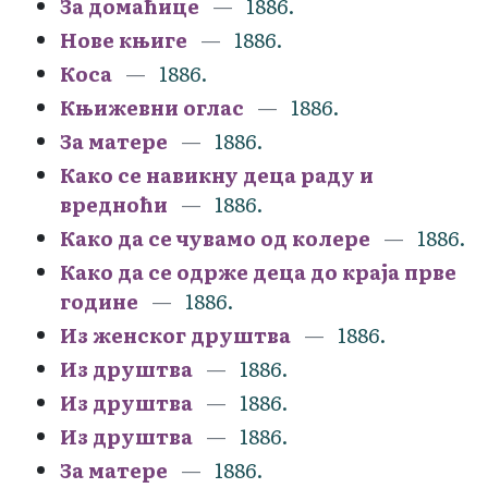
За домаћице
1886.
Нове књиге
1886.
Коса
1886.
Књижевни оглас
1886.
За матере
1886.
Како се навикну деца раду и
вредноћи
1886.
Како да се чувамо од колере
1886.
Како да се одрже деца до краја прве
године
1886.
Из женског друштва
1886.
Из друштва
1886.
Из друштва
1886.
Из друштва
1886.
За матере
1886.