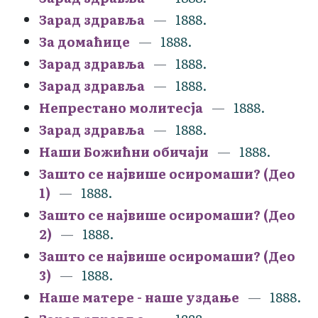
Зарад здравља
1888.
За домаћице
1888.
Зарад здравља
1888.
Зарад здравља
1888.
Непрестано молитесја
1888.
Зарад здравља
1888.
Наши Божићни обичаји
1888.
Зашто се највише осиромаши? (Део
1)
1888.
Зашто се највише осиромаши? (Део
2)
1888.
Зашто се највише осиромаши? (Део
3)
1888.
Наше матере - наше уздање
1888.