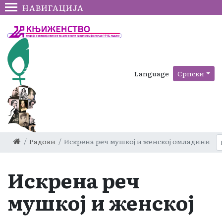
НАВИГАЦИЈА
Language
Српски
Радови
Искрена реч мушкој и женској омладини
Искрена реч
мушкој и женској