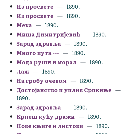
Из просвете
1890.
Из просвете
1890.
Мека
1890.
Миша Димитријевић
1890.
Зарад здравља
1890.
Много пута ---
1890.
Мода руши и морал
1890.
Лаж
1890.
На гробу очевом
1890.
Достојанство и уплив Српкиње
1890.
Зарад здравља
1890.
Крпеш кућу дражи
1890.
Нове књиге и листови
1890.