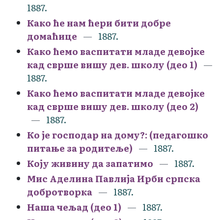
1887.
Како ће нам ћери бити добре
домаћице
1887.
Како ћемо васпитати младе девојке
кад сврше вишу дев. школу (део 1)
1887.
Како ћемо васпитати младе девојке
кад сврше вишу дев. школу (део 2)
1887.
Ко је господар на дому?: (педагошко
питање за родитеље)
1887.
Коју живину да запатимо
1887.
Мис Аделина Павлија Ирби српска
добротворка
1887.
Наша чељад (део 1)
1887.