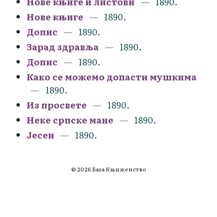
Нове књиге и листови
1890.
Нове књиге
1890.
Допис
1890.
Зарад здравља
1890.
Допис
1890.
Како се можемо допасти мушкима
1890.
Из просвете
1890.
Неке српске мане
1890.
Јесен
1890.
© 2026 База Књиженство