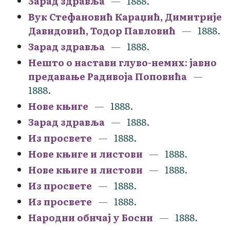
Зарад здравља
1888.
Вук Стефановић Караџић, Димитрије
Давидовић, Тодор Павловић
1888.
Зарад здравља
1888.
Нешто о настави глуво-немих: јавно
предавање Радивоја Поповића
1888.
Нове књиге
1888.
Зарад здравља
1888.
Из просвете
1888.
Нове књиге и листови
1888.
Нове књиге и листови
1888.
Из просвете
1888.
Из просвете
1888.
Народни обичај у Босни
1888.