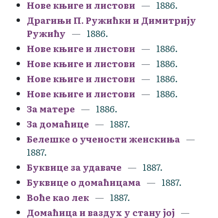
Нове књиге и листови
1886.
Драгињи П. Ружићки и Димитрију
Ружићу
1886.
Нове књиге и листови
1886.
Нове књиге и листови
1886.
Нове књиге и листови
1886.
Нове књиге и листови
1886.
За матере
1886.
За домаћице
1887.
Белешке о учености женскиња
1887.
Буквице за удаваче
1887.
Буквице о домаћицама
1887.
Воће као лек
1887.
Домаћица и ваздух у стану јој