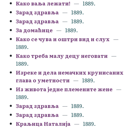
Како ваља лежати!
1889.
Зарад здравља
1889.
Зарад здравља
1889.
За домаћице
1889.
Како се чува и оштри вид и слух
1889.
Како треба малу децу неговати
1889.
Изреке и дела немачких крунисаних
глава о уметности
1889.
Из живота једне племените жене
1889.
Зарад здравља
1889.
Зарад здравља
1889.
Краљица Наталија
1889.