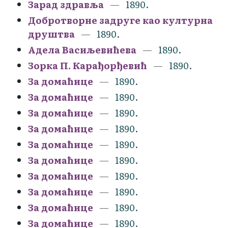
Зарад здравља
1890.
Добротворне задруге као културна
друштва
1890.
Адела Васиљевићева
1890.
Зорка П. Карађорђевић
1890.
За домаћице
1890.
За домаћице
1890.
За домаћице
1890.
За домаћице
1890.
За домаћице
1890.
За домаћице
1890.
За домаћице
1890.
За домаћице
1890.
За домаћице
1890.
За домаћице
1890.