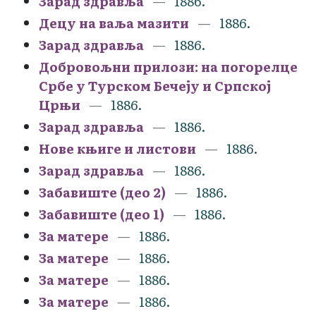
Зарад здравља
1886.
Децу на ваља мазити
1886.
Зарад здравља
1886.
Добровољни прилози: на погорелце
Србе у Турском Бечеју и Српској
Црњи
1886.
Зарад здравља
1886.
Нове књиге и листови
1886.
Зарад здравља
1886.
Забавиште (део 2)
1886.
Забавиште (део 1)
1886.
За матере
1886.
За матере
1886.
За матере
1886.
За матере
1886.