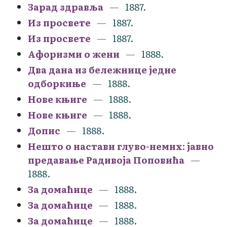
Зарад здравља
1887.
Из просвете
1887.
Из просвете
1887.
Афоризми о жени
1888.
Два дана из бележнице једне
одборкиње
1888.
Нове књиге
1888.
Нове књиге
1888.
Допис
1888.
Нешто о настави глуво-немих: јавно
предавање Радивоја Поповића
1888.
За домаћице
1888.
За домаћице
1888.
За домаћице
1888.