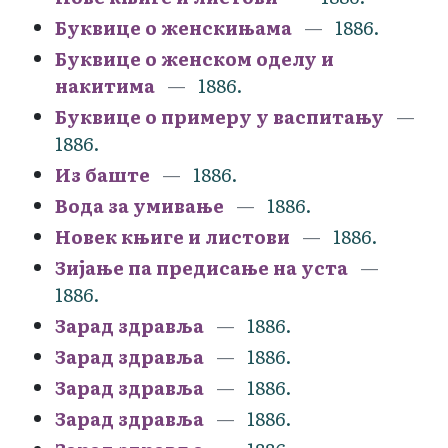
Буквице о женскињама
1886.
Буквице о женском оделу и
накитима
1886.
Буквице о примеру у васпитању
1886.
Из баште
1886.
Вода за умивање
1886.
Новек књиге и листови
1886.
Зијање па предисање на уста
1886.
Зарад здравља
1886.
Зарад здравља
1886.
Зарад здравља
1886.
Зарад здравља
1886.