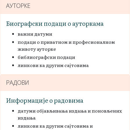
АУТОРКЕ
Биографски подаци о ауторкама
важни датуми
подаци о приватном и професионалном
животу ауторке
библиографски подаци
линкови ка другим сајтовима
РАДОВИ
Информације о радовима
датуми објављивања издања и поновљених
издања
линкови ка другим сајтовима и