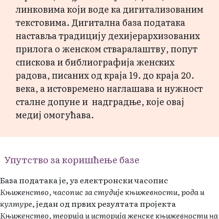
линковима који воде ка дигитализованим
текстовима. Дигитална база података
наставља традицију дехијерархизованих
прилога о женском стваралаштву, попут
спискова и библиографија женских
радова, писаних од краја 19. до краја 20.
века, а истовремено наглашава и нужност
сталне допуне и надградње, које овај
медиј омогућава.
Упутство за коришћење базе
База података је, уз електронски часопис
Књиженство, часопис за студије књижевности, рода и
културе
, један од првих резултата пројекта
Књиженство, теорија и историја женске књижевности на