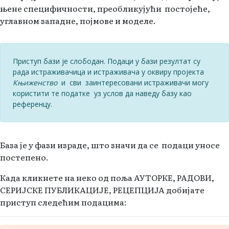
њене специфичности, преобликујући постојеће,
углавном западне, појмове и моделе.
Приступ бази је слободан. Подаци у бази резултат су
рада истраживачица и истраживача у оквиру пројекта
Књиженство
и сви заинтересовани истраживачи могу
користити те податке уз услов да наведу базу као
референцу.
База је у фази израде, што значи да се подаци уносе
постепено.
Када кликнете на неко од поља АУТОРКЕ, РАДОВИ,
СЕРИЈСКЕ ПУБЛИКАЦИЈЕ, РЕЦЕПЦИЈА добијате
приступ следећим подацима: