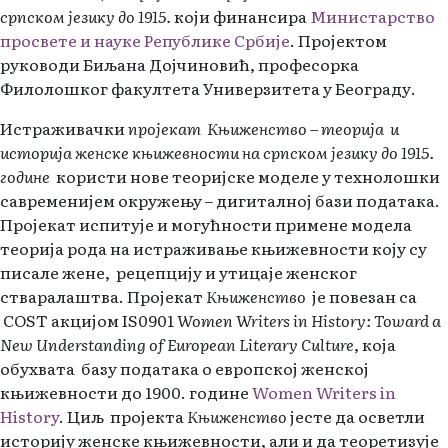
српском језику до 1915.
који финансира
Министарство
просвете и науке Републике Србије
. Пројектом
руководи Биљана Дојчиновић, професорка
Филолошког факултета Универзитета у Београду.
Истраживачки
пројекат Књиженство – теорија и
историја женске књижевности на српском језику до 1915.
године
користи нове теоријске моделе у технолошки
савременијем окружењу – дигиталној бази података.
Пројекат испитује и могућности примене модела
теорија рода на истраживање књижевности коју су
писале жене, рецепцију и утицаје женског
стваралаштва. Пројекат
Књиженство
је повезан са
COST акцијом IS0901
Women Writers in History: Toward a
New Understanding of European Literary Culture
, која
обухвата базу података о европској женској
књижевности до 1900. године
Women Writers in
History
. Циљ пројекта
Књиженство
јесте да осветли
историју женске књижевности, али и да теоретизује