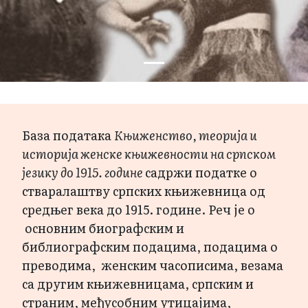
База података
Књиженство, теорија и
историја женске књижевности на српском
језику до 1915. године
садржи податке о
стваралаштву српских књижевница од
средњег века до 1915. године. Реч је о
основним биографским и
библиографским подацима, подацима о
преводима, женским часописима, везама
са другим књижевницама, српским и
страним, међусобним утицајима,