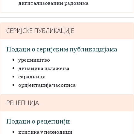
дигитализованим радовима
СЕРИЈСКЕ ПУБЛИКАЦИЈЕ
Подаци о серијским публикацијама
уредништво
динамика излажења
сарадници
оријентација часописа
РЕЦЕПЦИЈА
Подаци о рецепцији
критика у периодици