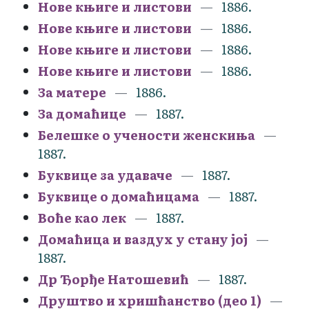
Нове књиге и листови
1886.
Нове књиге и листови
1886.
Нове књиге и листови
1886.
Нове књиге и листови
1886.
За матере
1886.
За домаћице
1887.
Белешке о учености женскиња
1887.
Буквице за удаваче
1887.
Буквице о домаћицама
1887.
Воће као лек
1887.
Домаћица и ваздух у стану јој
1887.
Др Ђорђе Натошевић
1887.
Друштво и хришћанство (део 1)