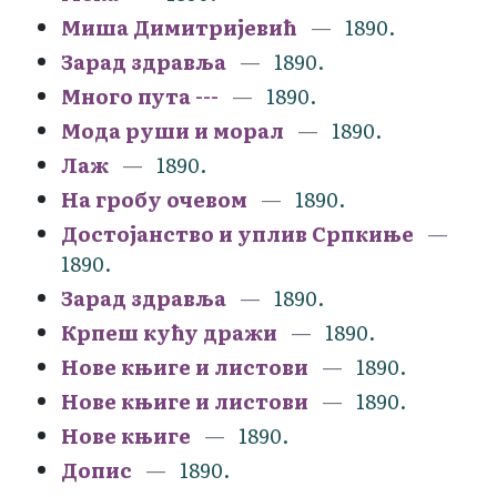
Миша Димитријевић
1890.
Зарад здравља
1890.
Много пута ---
1890.
Мода руши и морал
1890.
Лаж
1890.
На гробу очевом
1890.
Достојанство и уплив Српкиње
1890.
Зарад здравља
1890.
Крпеш кућу дражи
1890.
Нове књиге и листови
1890.
Нове књиге и листови
1890.
Нове књиге
1890.
Допис
1890.