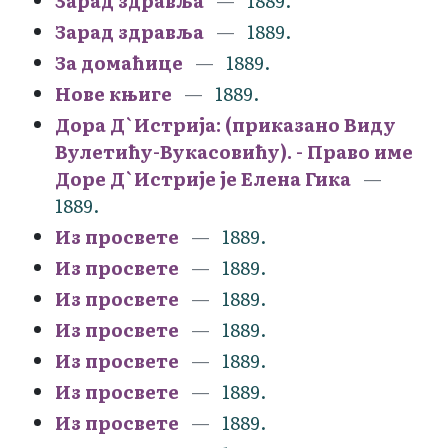
Зарад здравља
1889.
Зарад здравља
1889.
За домаћице
1889.
Нове књиге
1889.
Дора Д`Истрија: (приказано Виду
Вулетићу-Вукасовићу). - Право име
Доре Д`Истрије је Елена Гика
1889.
Из просвете
1889.
Из просвете
1889.
Из просвете
1889.
Из просвете
1889.
Из просвете
1889.
Из просвете
1889.
Из просвете
1889.