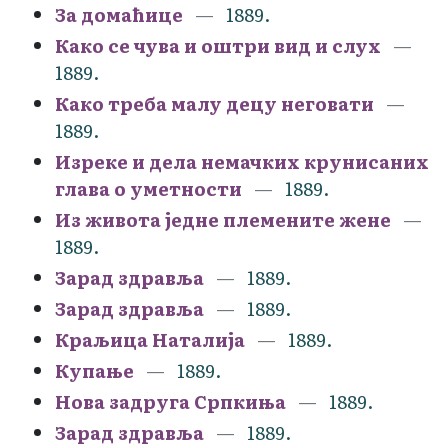
За домаћице
1889.
Како се чува и оштри вид и слух
1889.
Како треба малу децу неговати
1889.
Изреке и дела немачких крунисаних
глава о уметности
1889.
Из живота једне племените жене
1889.
Зарад здравља
1889.
Зарад здравља
1889.
Краљица Наталија
1889.
Купање
1889.
Нова задруга Српкиња
1889.
Зарад здравља
1889.