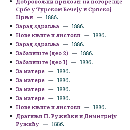
Добровољни прилози: на погорелце
Србе у Турском Бечеју и Српској
Црњи
1886.
Зарад здравља
1886.
Нове књиге и листови
1886.
Зарад здравља
1886.
Забавиште (део 2)
1886.
Забавиште (део 1)
1886.
За матере
1886.
За матере
1886.
За матере
1886.
За матере
1886.
Нове књиге и листови
1886.
Драгињи П. Ружићки и Димитрију
Ружићу
1886.