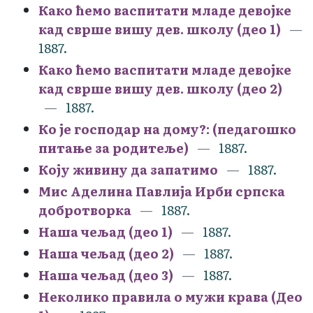
Како ћемо васпитати младе девојке
кад сврше вишу дев. школу (део 1)
1887.
Како ћемо васпитати младе девојке
кад сврше вишу дев. школу (део 2)
1887.
Ко је господар на дому?: (педагошко
питање за родитеље)
1887.
Коју живину да запатимо
1887.
Мис Аделина Павлија Ирби српска
добротворка
1887.
Наша чељад (део 1)
1887.
Наша чељад (део 2)
1887.
Наша чељад (део 3)
1887.
Неколико правила о мужи крава (Део