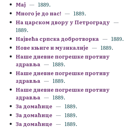
Мај
1889.
Много је до нас!
1889.
На царском двору у Петрограду
1889.
Највећа српска добротворка
1889.
Нове књиге и музикалије
1889.
Наше дневне погрешке противу
здравља
1889.
Наше дневне погрешке противу
здравља
1889.
Наше дневне погрешке противу
здравља
1889.
За домаћице
1889.
За домаћице
1889.
За домаћице
1889.