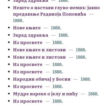
Зарад здравља
1888.
Нешто о настави глуво-немих: јавно
предавање Радивоја Поповића
1888.
Нове књиге
1888.
Зарад здравља
1888.
Из просвете
1888.
Нове књиге и листови
1888.
Нове књиге и листови
1888.
Из просвете
1888.
Из просвете
1888.
Народни обичај у Босни
1888.
Из просвете
1888.
Мудре изреке о јелу и пићу
1888.
Из просвете
1888.