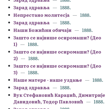
Зарад здравља
1888.
Непрестано молитесја
1888.
Зарад здравља
1888.
Наши Божићни обичаји
1888.
Зашто се највише осиромаши? (Део
1)
1888.
Зашто се највише осиромаши? (Део
2)
1888.
Зашто се највише осиромаши? (Део
3)
1888.
Наше матере - наше уздање
1888.
Зарад здравља
1888.
Вук Стефановић Караџић, Димитрије
Давидовић, Тодор Павловић
1888.