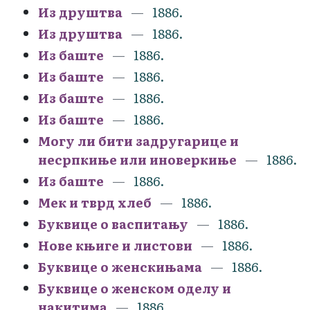
Из друштва
1886.
Из друштва
1886.
Из баште
1886.
Из баште
1886.
Из баште
1886.
Из баште
1886.
Могу ли бити задругарице и
несрпкиње или иноверкиње
1886.
Из баште
1886.
Мек и тврд хлеб
1886.
Буквице о васпитању
1886.
Нове књиге и листови
1886.
Буквице о женскињама
1886.
Буквице о женском оделу и
накитима
1886.