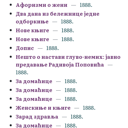
Афоризми о жени
1888.
Два дана из бележнице једне
одборкиње
1888.
Нове књиге
1888.
Нове књиге
1888.
Допис
1888.
Нешто о настави глуво-немих: јавно
предавање Радивоја Поповића
1888.
За домаћице
1888.
За домаћице
1888.
За домаћице
1888.
Женскиње и књиге
1888.
Зарад здравља
1888.
За домаћице
1888.