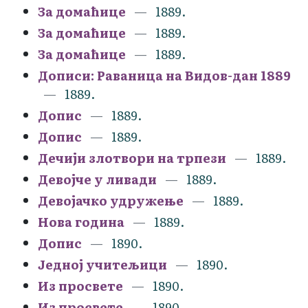
За домаћице
1889.
За домаћице
1889.
За домаћице
1889.
Дописи: Раваница на Видов-дан 1889
1889.
Допис
1889.
Допис
1889.
Дечији злотвори на трпези
1889.
Девојче у ливади
1889.
Девојачко удружење
1889.
Нова година
1889.
Допис
1890.
Једној учитељици
1890.
Из просвете
1890.
Из просвете
1890.