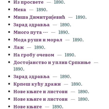
Из просвете
1890.
Мека
1890.
Миша Димитријевић
1890.
Зарад здравља
1890.
Много пута ---
1890.
Мода руши и морал
1890.
Лаж
1890.
На гробу очевом
1890.
Достојанство и уплив Српкиње
1890.
Зарад здравља
1890.
Крпеш кућу дражи
1890.
Нове књиге и листови
1890.
Нове књиге и листови
1890.
Нове књиге
1890.