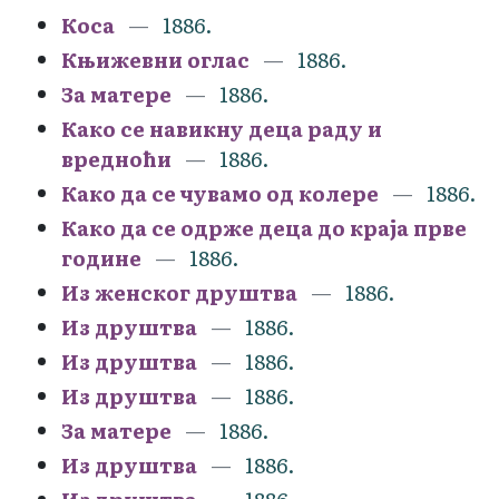
Коса
1886.
Књижевни оглас
1886.
За матере
1886.
Како се навикну деца раду и
вредноћи
1886.
Како да се чувамо од колере
1886.
Како да се одрже деца до краја прве
године
1886.
Из женског друштва
1886.
Из друштва
1886.
Из друштва
1886.
Из друштва
1886.
За матере
1886.
Из друштва
1886.