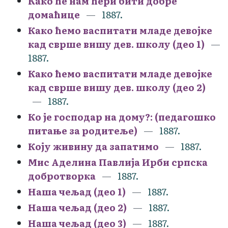
Како ће нам ћери бити добре
домаћице
1887.
Како ћемо васпитати младе девојке
кад сврше вишу дев. школу (део 1)
1887.
Како ћемо васпитати младе девојке
кад сврше вишу дев. школу (део 2)
1887.
Ко је господар на дому?: (педагошко
питање за родитеље)
1887.
Коју живину да запатимо
1887.
Мис Аделина Павлија Ирби српска
добротворка
1887.
Наша чељад (део 1)
1887.
Наша чељад (део 2)
1887.
Наша чељад (део 3)
1887.