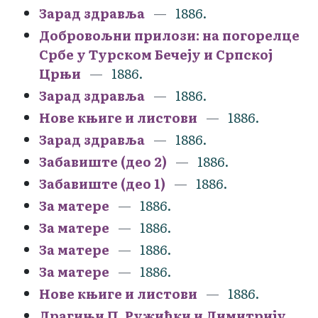
Зарад здравља
1886.
Добровољни прилози: на погорелце
Србе у Турском Бечеју и Српској
Црњи
1886.
Зарад здравља
1886.
Нове књиге и листови
1886.
Зарад здравља
1886.
Забавиште (део 2)
1886.
Забавиште (део 1)
1886.
За матере
1886.
За матере
1886.
За матере
1886.
За матере
1886.
Нове књиге и листови
1886.
Драгињи П. Ружићки и Димитрију