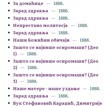
За домаћице
1888.
Зарад здравља
1888.
Зарад здравља
1888.
Непрестано молитесја
1888.
Зарад здравља
1888.
Наши Божићни обичаји
1888.
Зашто се највише осиромаши? (Део
1)
1888.
Зашто се највише осиромаши? (Део
2)
1888.
Зашто се највише осиромаши? (Део
3)
1888.
Наше матере - наше уздање
1888.
Зарад здравља
1888.
Вук Стефановић Караџић, Димитрије