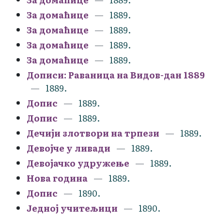
За домаћице
1889.
За домаћице
1889.
За домаћице
1889.
За домаћице
1889.
Дописи: Раваница на Видов-дан 1889
1889.
Допис
1889.
Допис
1889.
Дечији злотвори на трпези
1889.
Девојче у ливади
1889.
Девојачко удружење
1889.
Нова година
1889.
Допис
1890.
Једној учитељици
1890.