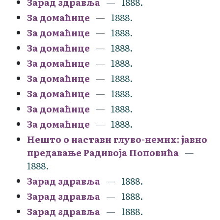
Зарад здравља
1888.
За домаћице
1888.
За домаћице
1888.
За домаћице
1888.
За домаћице
1888.
За домаћице
1888.
За домаћице
1888.
За домаћице
1888.
За домаћице
1888.
Нешто о настави глуво-немих: јавно
предавање Радивоја Поповића
1888.
Зарад здравља
1888.
Зарад здравља
1888.
Зарад здравља
1888.