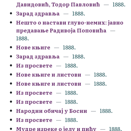
Давидовић, Тодор Павловић
1888.
Зарад здравља
1888.
Нешто о настави глуво-немих: јавно
предавање Радивоја Поповића
1888.
Нове књиге
1888.
Зарад здравља
1888.
Из просвете
1888.
Нове књиге и листови
1888.
Нове књиге и листови
1888.
Из просвете
1888.
Из просвете
1888.
Народни обичај у Босни
1888.
Из просвете
1888.
Мудре изреке о јелу и пићу
1888.