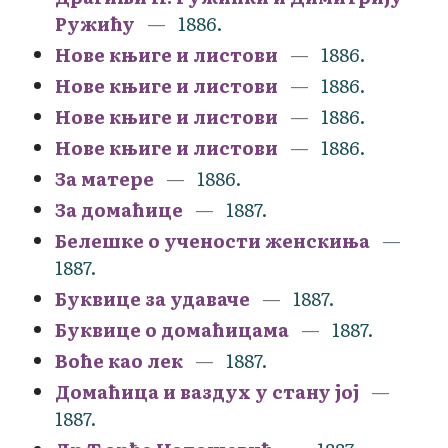
Ружићу
1886.
Нове књиге и листови
1886.
Нове књиге и листови
1886.
Нове књиге и листови
1886.
Нове књиге и листови
1886.
За матере
1886.
За домаћице
1887.
Белешке о учености женскиња
1887.
Буквице за удаваче
1887.
Буквице о домаћицама
1887.
Воће као лек
1887.
Домаћица и ваздух у стану јој
1887.