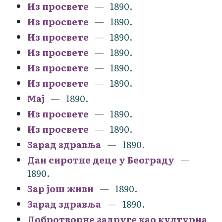
Из просвете
1890.
Из просвете
1890.
Из просвете
1890.
Из просвете
1890.
Из просвете
1890.
Из просвете
1890.
Мај
1890.
Из просвете
1890.
Из просвете
1890.
Зарад здравља
1890.
Дан сиротне деце у Београду
1890.
Зар још живи
1890.
Зарад здравља
1890.
Добротворне задруге као културна