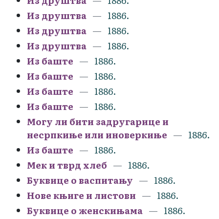
Из друштва
1886.
Из друштва
1886.
Из друштва
1886.
Из друштва
1886.
Из баште
1886.
Из баште
1886.
Из баште
1886.
Из баште
1886.
Могу ли бити задругарице и
несрпкиње или иноверкиње
1886.
Из баште
1886.
Мек и тврд хлеб
1886.
Буквице о васпитању
1886.
Нове књиге и листови
1886.
Буквице о женскињама
1886.