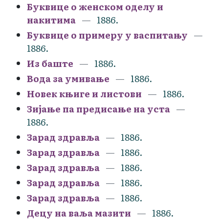
Буквице о женском оделу и
накитима
1886.
Буквице о примеру у васпитању
1886.
Из баште
1886.
Вода за умивање
1886.
Новек књиге и листови
1886.
Зијање па предисање на уста
1886.
Зарад здравља
1886.
Зарад здравља
1886.
Зарад здравља
1886.
Зарад здравља
1886.
Зарад здравља
1886.
Децу на ваља мазити
1886.