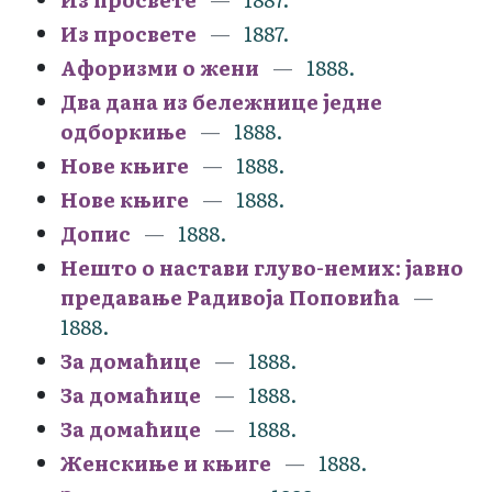
Из просвете
1887.
Афоризми о жени
1888.
Два дана из бележнице једне
одборкиње
1888.
Нове књиге
1888.
Нове књиге
1888.
Допис
1888.
Нешто о настави глуво-немих: јавно
предавање Радивоја Поповића
1888.
За домаћице
1888.
За домаћице
1888.
За домаћице
1888.
Женскиње и књиге
1888.