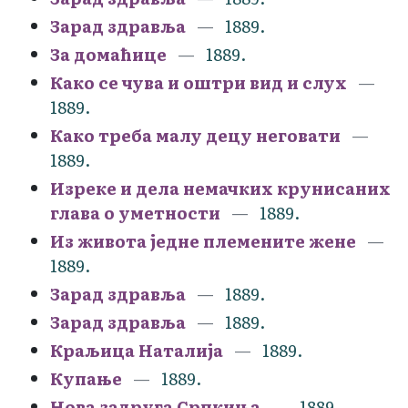
Зарад здравља
1889.
За домаћице
1889.
Како се чува и оштри вид и слух
1889.
Како треба малу децу неговати
1889.
Изреке и дела немачких крунисаних
глава о уметности
1889.
Из живота једне племените жене
1889.
Зарад здравља
1889.
Зарад здравља
1889.
Краљица Наталија
1889.
Купање
1889.
Нова задруга Српкиња
1889.