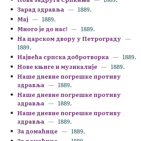
Зарад здравља
1889.
Мај
1889.
Много је до нас!
1889.
На царском двору у Петрограду
1889.
Највећа српска добротворка
1889.
Нове књиге и музикалије
1889.
Наше дневне погрешке противу
здравља
1889.
Наше дневне погрешке противу
здравља
1889.
Наше дневне погрешке противу
здравља
1889.
За домаћице
1889.
За домаћице
1889.