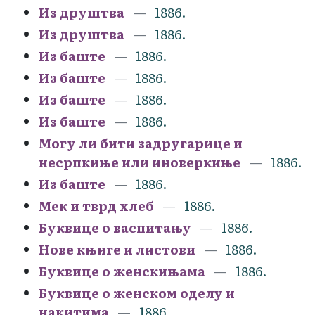
Из друштва
1886.
Из друштва
1886.
Из баште
1886.
Из баште
1886.
Из баште
1886.
Из баште
1886.
Могу ли бити задругарице и
несрпкиње или иноверкиње
1886.
Из баште
1886.
Мек и тврд хлеб
1886.
Буквице о васпитању
1886.
Нове књиге и листови
1886.
Буквице о женскињама
1886.
Буквице о женском оделу и
накитима
1886.