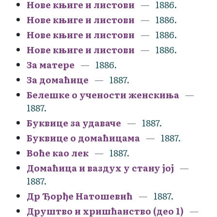
Нове књиге и листови
1886.
Нове књиге и листови
1886.
Нове књиге и листови
1886.
Нове књиге и листови
1886.
За матере
1886.
За домаћице
1887.
Белешке о учености женскиња
1887.
Буквице за удаваче
1887.
Буквице о домаћицама
1887.
Воће као лек
1887.
Домаћица и ваздух у стану јој
1887.
Др Ђорђе Натошевић
1887.
Друштво и хришћанство (део 1)