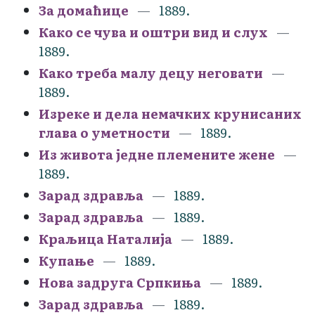
За домаћице
1889.
Како се чува и оштри вид и слух
1889.
Како треба малу децу неговати
1889.
Изреке и дела немачких крунисаних
глава о уметности
1889.
Из живота једне племените жене
1889.
Зарад здравља
1889.
Зарад здравља
1889.
Краљица Наталија
1889.
Купање
1889.
Нова задруга Српкиња
1889.
Зарад здравља
1889.