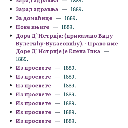
Зарад здравља
1889.
Зарад здравља
1889.
За домаћице
1889.
Нове књиге
1889.
Дора Д`Истрија: (приказано Виду
Вулетићу-Вукасовићу). - Право име
Доре Д`Истрије је Елена Гика
1889.
Из просвете
1889.
Из просвете
1889.
Из просвете
1889.
Из просвете
1889.
Из просвете
1889.
Из просвете
1889.
Из просвете
1889.