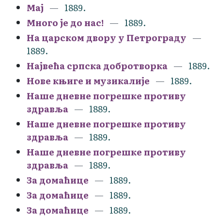
Мај
1889.
Много је до нас!
1889.
На царском двору у Петрограду
1889.
Највећа српска добротворка
1889.
Нове књиге и музикалије
1889.
Наше дневне погрешке противу
здравља
1889.
Наше дневне погрешке противу
здравља
1889.
Наше дневне погрешке противу
здравља
1889.
За домаћице
1889.
За домаћице
1889.
За домаћице
1889.