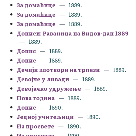
За домаћице
1889.
За домаћице
1889.
За домаћице
1889.
Дописи: Раваница на Видов-дан 1889
1889.
Допис
1889.
Допис
1889.
Дечији злотвори на трпези
1889.
Девојче у ливади
1889.
Девојачко удружење
1889.
Нова година
1889.
Допис
1890.
Једној учитељици
1890.
Из просвете
1890.
Из просвете
1890.