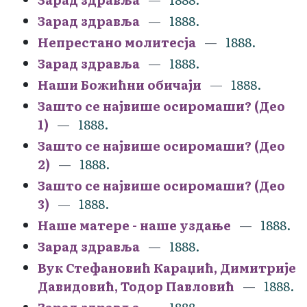
Зарад здравља
1888.
Непрестано молитесја
1888.
Зарад здравља
1888.
Наши Божићни обичаји
1888.
Зашто се највише осиромаши? (Део
1)
1888.
Зашто се највише осиромаши? (Део
2)
1888.
Зашто се највише осиромаши? (Део
3)
1888.
Наше матере - наше уздање
1888.
Зарад здравља
1888.
Вук Стефановић Караџић, Димитрије
Давидовић, Тодор Павловић
1888.