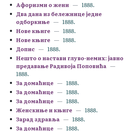
Афоризми о жени
1888.
Два дана из бележнице једне
одборкиње
1888.
Нове књиге
1888.
Нове књиге
1888.
Допис
1888.
Нешто о настави глуво-немих: јавно
предавање Радивоја Поповића
1888.
За домаћице
1888.
За домаћице
1888.
За домаћице
1888.
Женскиње и књиге
1888.
Зарад здравља
1888.
За домаћице
1888.