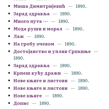
Миша Димитријевић
1890.
Зарад здравља
1890.
Много пута ---
1890.
Мода руши и морал
1890.
Лаж
1890.
На гробу очевом
1890.
Достојанство и уплив Српкиње
1890.
Зарад здравља
1890.
Крпеш кућу дражи
1890.
Нове књиге и листови
1890.
Нове књиге и листови
1890.
Нове књиге
1890.
Допис
1890.