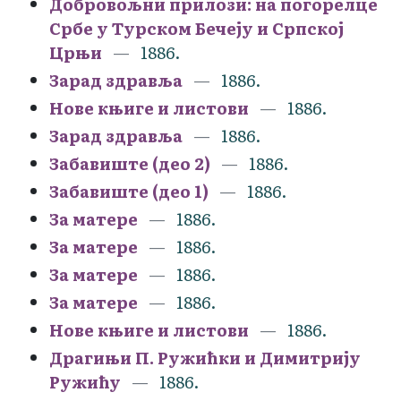
Добровољни прилози: на погорелце
Србе у Турском Бечеју и Српској
Црњи
1886.
Зарад здравља
1886.
Нове књиге и листови
1886.
Зарад здравља
1886.
Забавиште (део 2)
1886.
Забавиште (део 1)
1886.
За матере
1886.
За матере
1886.
За матере
1886.
За матере
1886.
Нове књиге и листови
1886.
Драгињи П. Ружићки и Димитрију
Ружићу
1886.