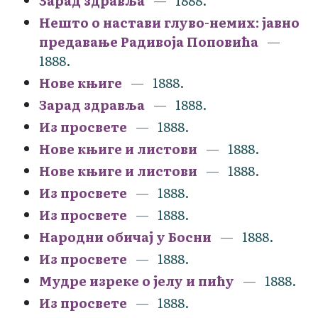
Зарад здравља
1888.
Нешто о настави глуво-немих: јавно
предавање Радивоја Поповића
1888.
Нове књиге
1888.
Зарад здравља
1888.
Из просвете
1888.
Нове књиге и листови
1888.
Нове књиге и листови
1888.
Из просвете
1888.
Из просвете
1888.
Народни обичај у Босни
1888.
Из просвете
1888.
Мудре изреке о јелу и пићу
1888.
Из просвете
1888.