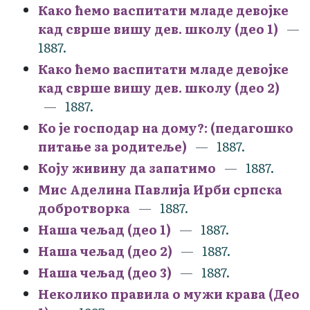
Како ћемо васпитати младе девојке
кад сврше вишу дев. школу (део 1)
1887.
Како ћемо васпитати младе девојке
кад сврше вишу дев. школу (део 2)
1887.
Ко је господар на дому?: (педагошко
питање за родитеље)
1887.
Коју живину да запатимо
1887.
Мис Аделина Павлија Ирби српска
добротворка
1887.
Наша чељад (део 1)
1887.
Наша чељад (део 2)
1887.
Наша чељад (део 3)
1887.
Неколико правила о мужи крава (Део