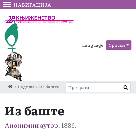
НАВИГАЦИЈА
Language
Српски
Радови
Из баште
Из баште
Анонимни аутор
, 1886.