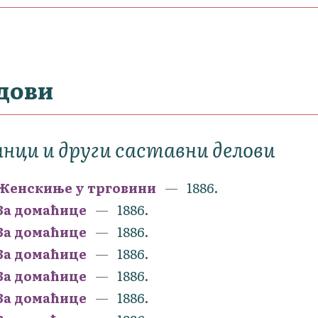
дови
нци и други саставни делови
Женскиње у трговини
1886.
За домаћице
1886.
За домаћице
1886.
За домаћице
1886.
За домаћице
1886.
За домаћице
1886.