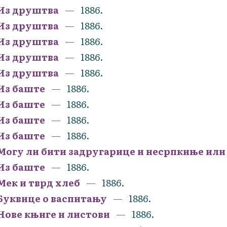
Из друштва
1886.
Из друштва
1886.
Из друштва
1886.
Из друштва
1886.
Из друштва
1886.
Из баште
1886.
Из баште
1886.
Из баште
1886.
Из баште
1886.
Могу ли бити задругарице и несрпкиње ил
Из баште
1886.
Мек и тврд хлеб
1886.
Буквице о васпитању
1886.
Нове књиге и листови
1886.