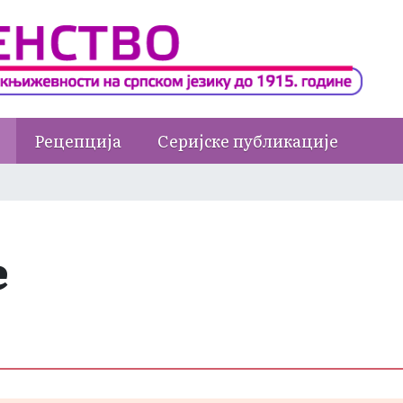
Рецепција
Серијске публикације
е