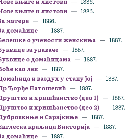
Нове књиге и листови
1886.
Нове књиге и листови
1886.
За матере
1886.
За домаћице
1887.
Белешке о учености женскиња
1887.
Буквице за удаваче
1887.
Буквице о домаћицама
1887.
Воће као лек
1887.
Домаћица и ваздух у стану јој
1887.
Др Ђорђе Натошевић
1887.
Друштво и хришћанство (део 1)
1887.
Друштво и хришћанство (део 2)
1887.
Дубровкиње и Сарајкиње
1887.
Енглеска краљица Викторија
1887.
За домаћице
1887.