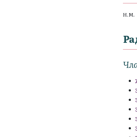
Н.М.
Ра
Чла