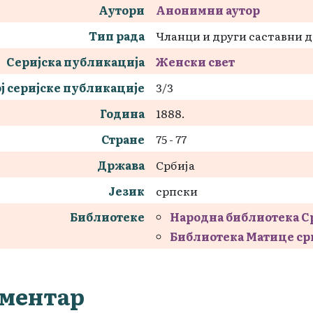
Аутори
Анонимни аутор
Тип рада
Чланци и други саставни 
Серијска публикација
Женски свет
ј серијске публикације
3/3
Година
1888.
Стране
75 - 77
Држава
Србија
Језик
српски
Библиотеке
Народна библиотека С
Библиотека Матице ср
ментар