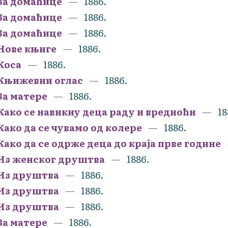
За домаћице
1886.
За домаћице
1886.
За домаћице
1886.
Нове књиге
1886.
Коса
1886.
Књижевни оглас
1886.
За матере
1886.
Како се навикну деца раду и вредноћи
18
Како да се чувамо од колере
1886.
Како да се одрже деца до краја прве године
Из женског друштва
1886.
Из друштва
1886.
Из друштва
1886.
Из друштва
1886.
За матере
1886.