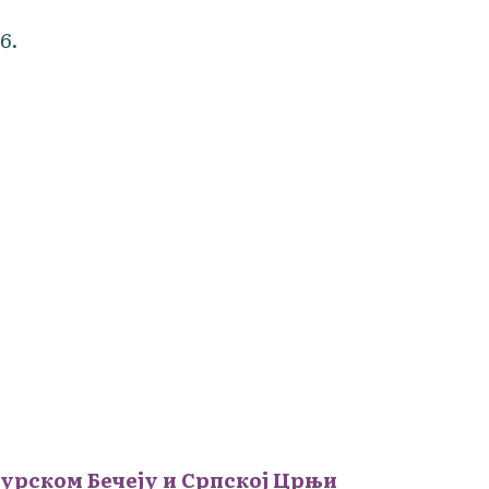
6.
урском Бечеју и Српској Црњи