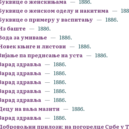
Буквице о женскињама
1886.
Буквице о женском оделу и накитима
188
Буквице о примеру у васпитању
1886.
Из баште
1886.
Вода за умивање
1886.
Новек књиге и листови
1886.
Зијање па предисање на уста
1886.
Зарад здравља
1886.
Зарад здравља
1886.
Зарад здравља
1886.
Зарад здравља
1886.
Зарад здравља
1886.
Децу на ваља мазити
1886.
Зарад здравља
1886.
Добровољни прилози: на погорелце Србе у Т