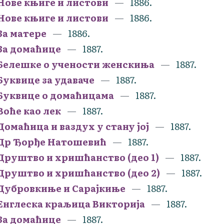
Нове књиге и листови
1886.
Нове књиге и листови
1886.
За матере
1886.
За домаћице
1887.
Белешке о учености женскиња
1887.
Буквице за удаваче
1887.
Буквице о домаћицама
1887.
Воће као лек
1887.
Домаћица и ваздух у стану јој
1887.
Др Ђорђе Натошевић
1887.
Друштво и хришћанство (део 1)
1887.
Друштво и хришћанство (део 2)
1887.
Дубровкиње и Сарајкиње
1887.
Енглеска краљица Викторија
1887.
За домаћице
1887.