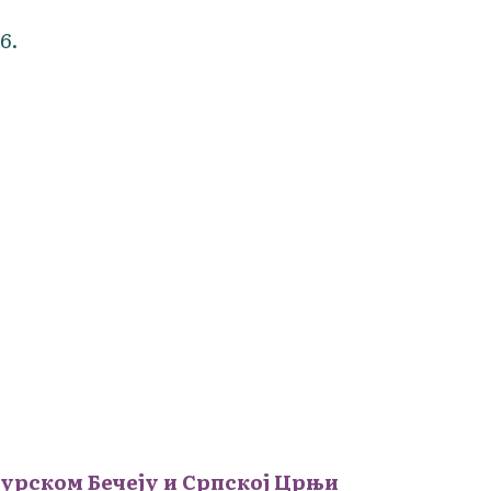
6.
урском Бечеју и Српској Црњи