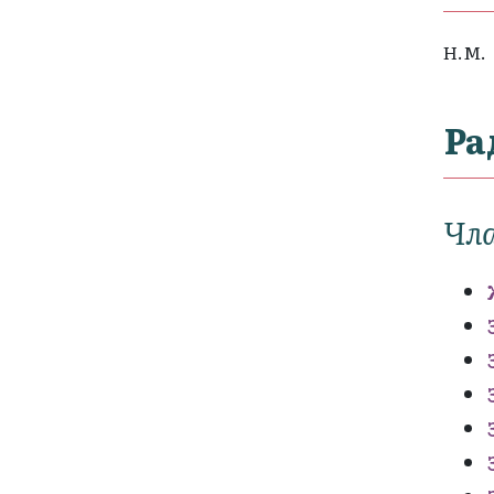
Н.М.
Ра
Чла