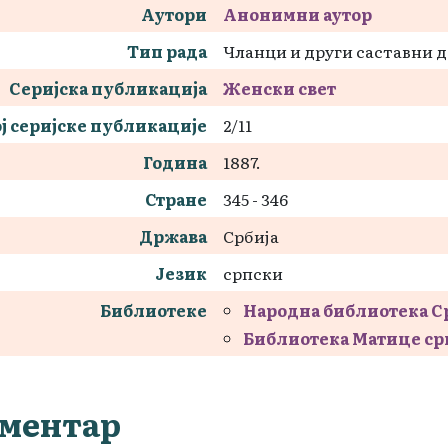
Аутори
Анонимни аутор
Тип рада
Чланци и други саставни 
Серијска публикација
Женски свет
ј серијске публикације
2/11
Година
1887.
Стране
345 - 346
Држава
Србија
Језик
српски
Библиотеке
Народна библиотека С
Библиотека Матице ср
ментар