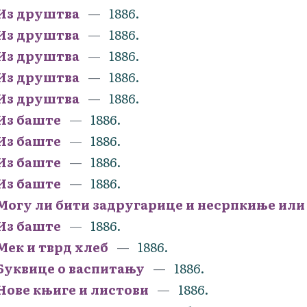
Из друштва
1886.
Из друштва
1886.
Из друштва
1886.
Из друштва
1886.
Из друштва
1886.
Из баште
1886.
Из баште
1886.
Из баште
1886.
Из баште
1886.
Могу ли бити задругарице и несрпкиње ил
Из баште
1886.
Мек и тврд хлеб
1886.
Буквице о васпитању
1886.
Нове књиге и листови
1886.