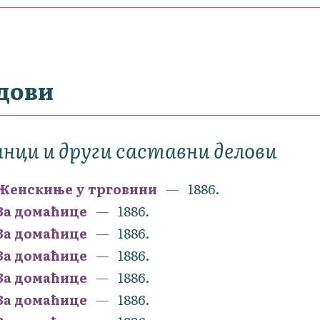
дови
нци и други саставни делови
Женскиње у трговини
1886.
За домаћице
1886.
За домаћице
1886.
За домаћице
1886.
За домаћице
1886.
За домаћице
1886.