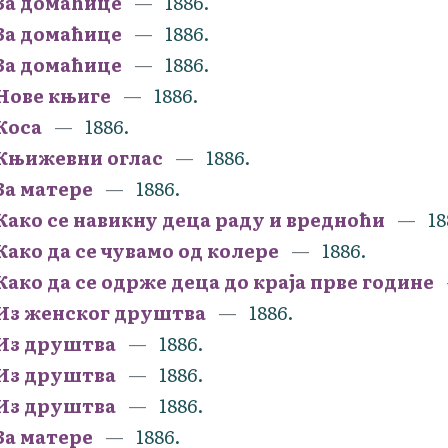
За домаћице
1886.
За домаћице
1886.
За домаћице
1886.
Нове књиге
1886.
Коса
1886.
Књижевни оглас
1886.
За матере
1886.
Како се навикну деца раду и вредноћи
18
Како да се чувамо од колере
1886.
Како да се одрже деца до краја прве године
Из женског друштва
1886.
Из друштва
1886.
Из друштва
1886.
Из друштва
1886.
За матере
1886.