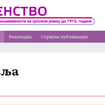
Рецепција
Серијске публикације
вља