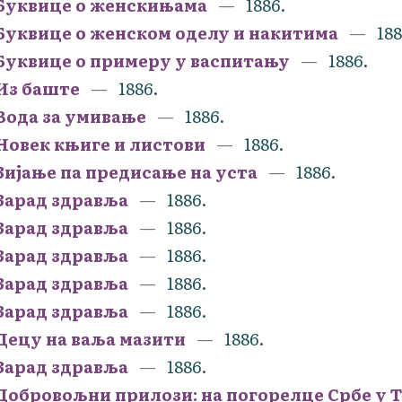
Буквице о женскињама
1886.
Буквице о женском оделу и накитима
188
Буквице о примеру у васпитању
1886.
Из баште
1886.
Вода за умивање
1886.
Новек књиге и листови
1886.
Зијање па предисање на уста
1886.
Зарад здравља
1886.
Зарад здравља
1886.
Зарад здравља
1886.
Зарад здравља
1886.
Зарад здравља
1886.
Децу на ваља мазити
1886.
Зарад здравља
1886.
Добровољни прилози: на погорелце Србе у Т