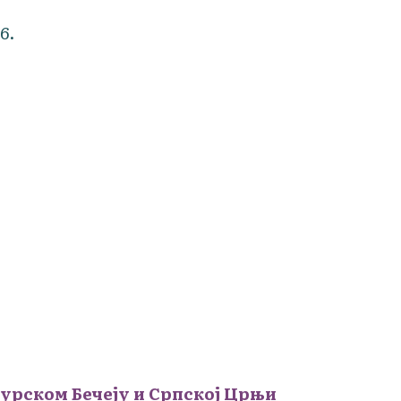
6.
урском Бечеју и Српској Црњи