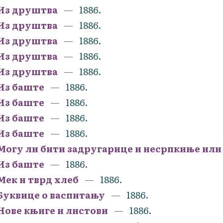
Из друштва
1886.
Из друштва
1886.
Из друштва
1886.
Из друштва
1886.
Из друштва
1886.
Из баште
1886.
Из баште
1886.
Из баште
1886.
Из баште
1886.
Могу ли бити задругарице и несрпкиње ил
Из баште
1886.
Мек и тврд хлеб
1886.
Буквице о васпитању
1886.
Нове књиге и листови
1886.