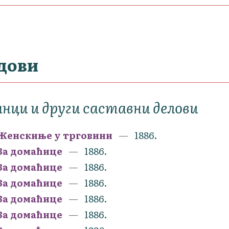
дови
нци и други саставни делови
Женскиње у трговини
1886.
За домаћице
1886.
За домаћице
1886.
За домаћице
1886.
За домаћице
1886.
За домаћице
1886.