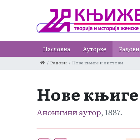
Насловна
Ауторке
Радови
Радови
Нове књиге и листови
Нове књиге
Анонимни аутор
, 1887.