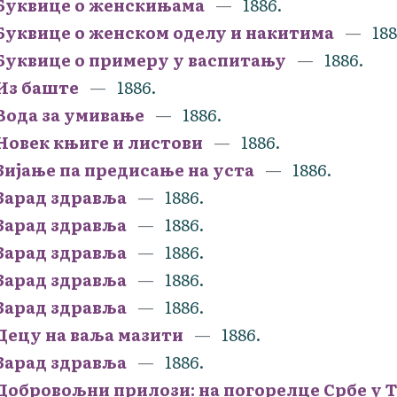
Буквице о женскињама
1886.
Буквице о женском оделу и накитима
188
Буквице о примеру у васпитању
1886.
Из баште
1886.
Вода за умивање
1886.
Новек књиге и листови
1886.
Зијање па предисање на уста
1886.
Зарад здравља
1886.
Зарад здравља
1886.
Зарад здравља
1886.
Зарад здравља
1886.
Зарад здравља
1886.
Децу на ваља мазити
1886.
Зарад здравља
1886.
Добровољни прилози: на погорелце Србе у Т