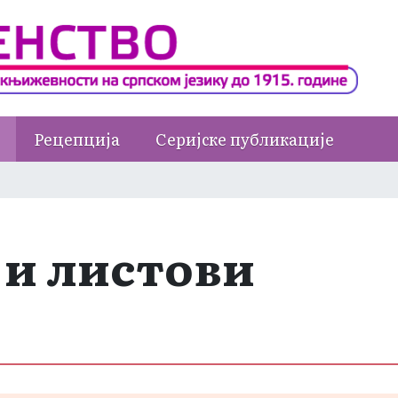
Рецепција
Серијске публикације
 и листови