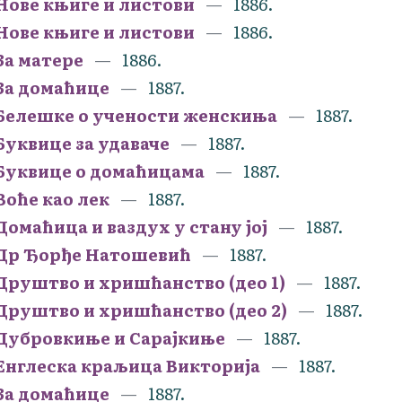
Нове књиге и листови
1886.
Нове књиге и листови
1886.
За матере
1886.
За домаћице
1887.
Белешке о учености женскиња
1887.
Буквице за удаваче
1887.
Буквице о домаћицама
1887.
Воће као лек
1887.
Домаћица и ваздух у стану јој
1887.
Др Ђорђе Натошевић
1887.
Друштво и хришћанство (део 1)
1887.
Друштво и хришћанство (део 2)
1887.
Дубровкиње и Сарајкиње
1887.
Енглеска краљица Викторија
1887.
За домаћице
1887.