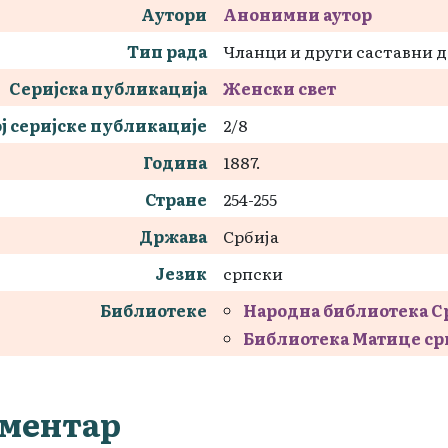
Аутори
Анонимни аутор
Тип рада
Чланци и други саставни 
Серијска публикација
Женски свет
ј серијске публикације
2/8
Година
1887.
Стране
254-255
Држава
Србија
Језик
српски
Библиотеке
Народна библиотека С
Библиотека Матице ср
ментар