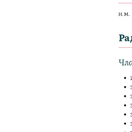
Н.М.
Ра
Чла