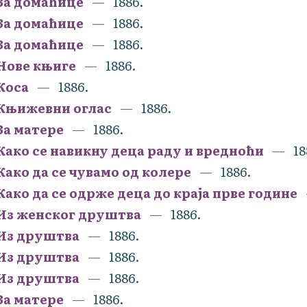
За домаћице
1886.
За домаћице
1886.
За домаћице
1886.
Нове књиге
1886.
Коса
1886.
Књижевни оглас
1886.
За матере
1886.
Како се навикну деца раду и вредноћи
18
Како да се чувамо од колере
1886.
Како да се одрже деца до краја прве године
Из женског друштва
1886.
Из друштва
1886.
Из друштва
1886.
Из друштва
1886.
За матере
1886.