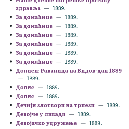
Наше дневне погрешке противу
здравља
1889.
За домаћице
1889.
За домаћице
1889.
За домаћице
1889.
За домаћице
1889.
За домаћице
1889.
За домаћице
1889.
Дописи: Раваница на Видов-дан 1889
1889.
Допис
1889.
Допис
1889.
Дечији злотвори на трпези
1889.
Девојче у ливади
1889.
Девојачко удружење
1889.