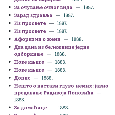
За очување очног вида
1887.
Зарад здравља
1887.
Из просвете
1887.
Из просвете
1887.
Афоризми о жени
1888.
Два дана из бележнице једне
одборкиње
1888.
Нове књиге
1888.
Нове књиге
1888.
Допис
1888.
Нешто о настави глуво-немих: јавно
предавање Радивоја Поповића
1888.
За домаћице
1888.