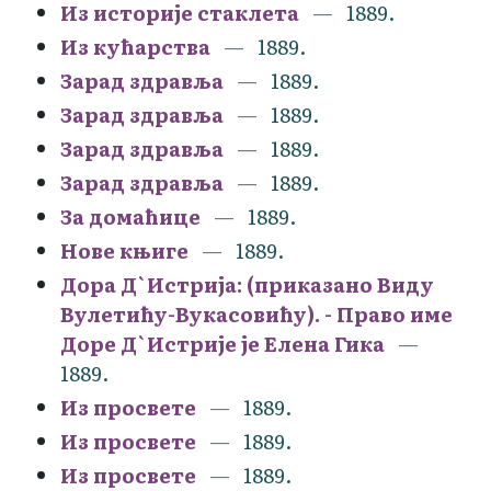
Из историје стаклета
1889.
Из кућарства
1889.
Зарад здравља
1889.
Зарад здравља
1889.
Зарад здравља
1889.
Зарад здравља
1889.
За домаћице
1889.
Нове књиге
1889.
Дора Д`Истрија: (приказано Виду
Вулетићу-Вукасовићу). - Право име
Доре Д`Истрије је Елена Гика
1889.
Из просвете
1889.
Из просвете
1889.
Из просвете
1889.