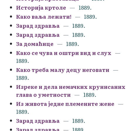
Историја кртоле
1889.
Како ваља лежати!
1889.
Зарад здравља
1889.
Зарад здравља
1889.
За домаћице
1889.
Како се чува и оштри вид и слух
1889.
Како треба малу децу неговати
1889.
Изреке и дела немачких крунисаних
глава о уметности
1889.
Из живота једне племените жене
1889.
Зарад здравља
1889.
Зарад здравља
1889.