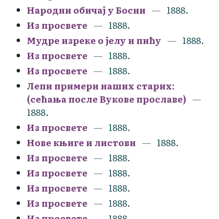
Народни обичај у Босни
1888.
Из просвете
1888.
Мудре изреке о јелу и пићу
1888.
Из просвете
1888.
Из просвете
1888.
Лепи примери наших старих:
(сећања после Вукове прославе)
1888.
Из просвете
1888.
Нове књиге и листови
1888.
Из просвете
1888.
Из просвете
1888.
Из просвете
1888.
Из просвете
1888.
Из просвете
1888.