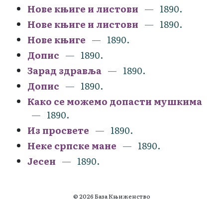
Нове књиге и листови
1890.
Нове књиге и листови
1890.
Нове књиге
1890.
Допис
1890.
Зарад здравља
1890.
Допис
1890.
Како се можемо допасти мушкима
1890.
Из просвете
1890.
Неке српске мане
1890.
Јесен
1890.
© 2026 База Књиженство