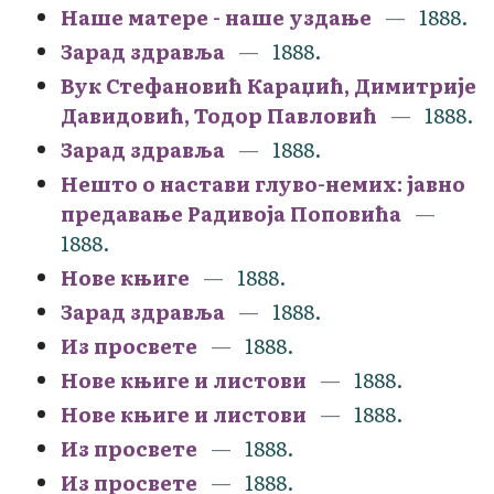
Наше матере - наше уздање
1888.
Зарад здравља
1888.
Вук Стефановић Караџић, Димитрије
Давидовић, Тодор Павловић
1888.
Зарад здравља
1888.
Нешто о настави глуво-немих: јавно
предавање Радивоја Поповића
1888.
Нове књиге
1888.
Зарад здравља
1888.
Из просвете
1888.
Нове књиге и листови
1888.
Нове књиге и листови
1888.
Из просвете
1888.
Из просвете
1888.