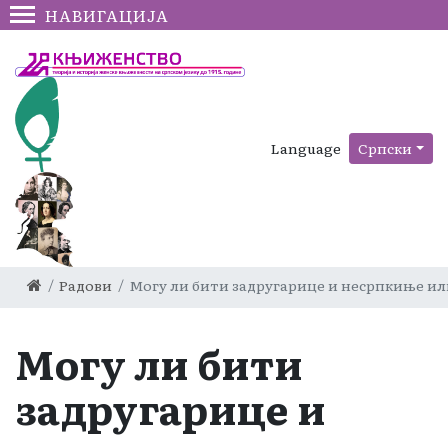
НАВИГАЦИЈА
Language
Српски
Радови
Могу ли бити задругарице и несрпкиње и
Могу ли бити
задругарице и