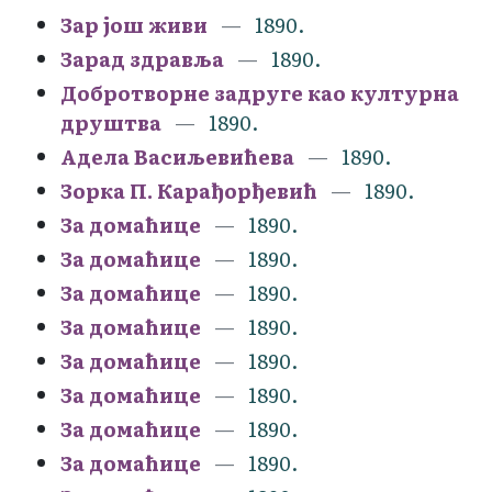
Зар још живи
1890.
Зарад здравља
1890.
Добротворне задруге као културна
друштва
1890.
Адела Васиљевићева
1890.
Зорка П. Карађорђевић
1890.
За домаћице
1890.
За домаћице
1890.
За домаћице
1890.
За домаћице
1890.
За домаћице
1890.
За домаћице
1890.
За домаћице
1890.
За домаћице
1890.