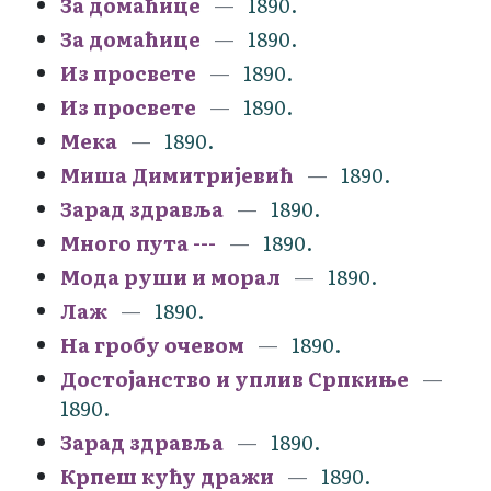
За домаћице
1890.
За домаћице
1890.
Из просвете
1890.
Из просвете
1890.
Мека
1890.
Миша Димитријевић
1890.
Зарад здравља
1890.
Много пута ---
1890.
Мода руши и морал
1890.
Лаж
1890.
На гробу очевом
1890.
Достојанство и уплив Српкиње
1890.
Зарад здравља
1890.
Крпеш кућу дражи
1890.