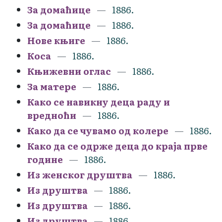
За домаћице
1886.
За домаћице
1886.
Нове књиге
1886.
Коса
1886.
Књижевни оглас
1886.
За матере
1886.
Како се навикну деца раду и
вредноћи
1886.
Како да се чувамо од колере
1886.
Како да се одрже деца до краја прве
године
1886.
Из женског друштва
1886.
Из друштва
1886.
Из друштва
1886.
Из друштва
1886.