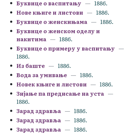
Буквице о васпитању
1886.
Нове књиге и листови
1886.
Буквице о женскињама
1886.
Буквице о женском оделу и
накитима
1886.
Буквице о примеру у васпитању
1886.
Из баште
1886.
Вода за умивање
1886.
Новек књиге и листови
1886.
Зијање па предисање на уста
1886.
Зарад здравља
1886.
Зарад здравља
1886.
Зарад здравља
1886.