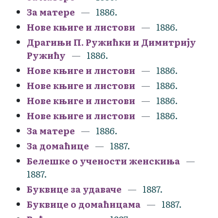
За матере
1886.
Нове књиге и листови
1886.
Драгињи П. Ружићки и Димитрију
Ружићу
1886.
Нове књиге и листови
1886.
Нове књиге и листови
1886.
Нове књиге и листови
1886.
Нове књиге и листови
1886.
За матере
1886.
За домаћице
1887.
Белешке о учености женскиња
1887.
Буквице за удаваче
1887.
Буквице о домаћицама
1887.