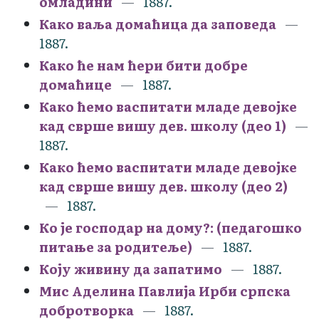
омладини
1887.
Како ваља домаћица да заповеда
1887.
Како ће нам ћери бити добре
домаћице
1887.
Како ћемо васпитати младе девојке
кад сврше вишу дев. школу (део 1)
1887.
Како ћемо васпитати младе девојке
кад сврше вишу дев. школу (део 2)
1887.
Ко је господар на дому?: (педагошко
питање за родитеље)
1887.
Коју живину да запатимо
1887.
Мис Аделина Павлија Ирби српска
добротворка
1887.