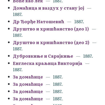
Воће као лек
1887.
Домаћица и ваздух у стану јој
1887.
Др Ђорђе Натошевић
1887.
Друштво и хришћанство (део 1)
1887.
Друштво и хришћанство (део 2)
1887.
Дубровкиње и Сарајкиње
1887.
Енглеска краљица Викторија
1887.
За домаћице
1887.
За домаћице
1887.
За домаћице
1887.
За домаћице
1887.