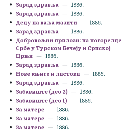
Зарад здравља
1886.
Зарад здравља
1886.
Децу на ваља мазити
1886.
Зарад здравља
1886.
Добровољни прилози: на погорелце
Србе у Турском Бечеју и Српској
Црњи
1886.
Зарад здравља
1886.
Нове књиге и листови
1886.
Зарад здравља
1886.
Забавиште (део 2)
1886.
Забавиште (део 1)
1886.
За матере
1886.
За матере
1886.
За матере
1886.