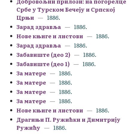
Добровољни прилози: на погорелце
Србе у Турском Бечеју и Српској
Црњи
1886.
Зарад здравља
1886.
Нове књиге и листови
1886.
Зарад здравља
1886.
Забавиште (део 2)
1886.
Забавиште (део 1)
1886.
За матере
1886.
За матере
1886.
За матере
1886.
За матере
1886.
Нове књиге и листови
1886.
Драгињи П. Ружићки и Димитрију
Ружићу
1886.