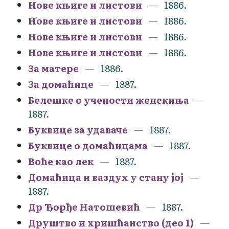
Нове књиге и листови
1886.
Нове књиге и листови
1886.
Нове књиге и листови
1886.
Нове књиге и листови
1886.
За матере
1886.
За домаћице
1887.
Белешке о учености женскиња
1887.
Буквице за удаваче
1887.
Буквице о домаћицама
1887.
Воће као лек
1887.
Домаћица и ваздух у стану јој
1887.
Др Ђорђе Натошевић
1887.
Друштво и хришћанство (део 1)