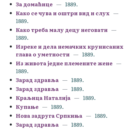
За домаћице
1889.
Како се чува и оштри вид и слух
1889.
Како треба малу децу неговати
1889.
Изреке и дела немачких крунисаних
глава о уметности
1889.
Из живота једне племените жене
1889.
Зарад здравља
1889.
Зарад здравља
1889.
Краљица Наталија
1889.
Купање
1889.
Нова задруга Српкиња
1889.
Зарад здравља
1889.