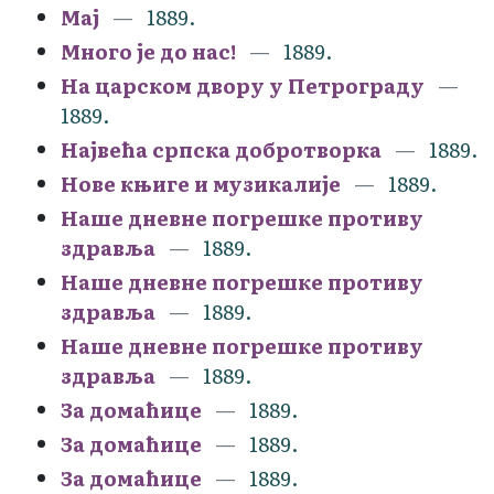
Мај
1889.
Много је до нас!
1889.
На царском двору у Петрограду
1889.
Највећа српска добротворка
1889.
Нове књиге и музикалије
1889.
Наше дневне погрешке противу
здравља
1889.
Наше дневне погрешке противу
здравља
1889.
Наше дневне погрешке противу
здравља
1889.
За домаћице
1889.
За домаћице
1889.
За домаћице
1889.