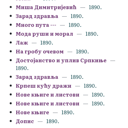
Миша Димитријевић
1890.
Зарад здравља
1890.
Много пута ---
1890.
Мода руши и морал
1890.
Лаж
1890.
На гробу очевом
1890.
Достојанство и уплив Српкиње
1890.
Зарад здравља
1890.
Крпеш кућу дражи
1890.
Нове књиге и листови
1890.
Нове књиге и листови
1890.
Нове књиге
1890.
Допис
1890.