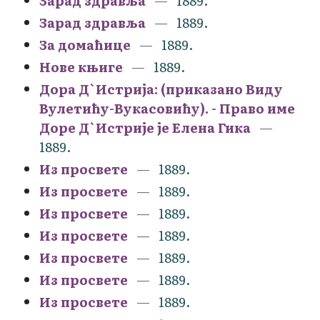
Зарад здравља
1889.
Зарад здравља
1889.
За домаћице
1889.
Нове књиге
1889.
Дора Д`Истрија: (приказано Виду
Вулетићу-Вукасовићу). - Право име
Доре Д`Истрије је Елена Гика
1889.
Из просвете
1889.
Из просвете
1889.
Из просвете
1889.
Из просвете
1889.
Из просвете
1889.
Из просвете
1889.
Из просвете
1889.