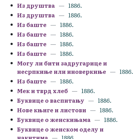
Из друштва
1886.
Из друштва
1886.
Из баште
1886.
Из баште
1886.
Из баште
1886.
Из баште
1886.
Могу ли бити задругарице и
несрпкиње или иноверкиње
1886.
Из баште
1886.
Мек и тврд хлеб
1886.
Буквице о васпитању
1886.
Нове књиге и листови
1886.
Буквице о женскињама
1886.
Буквице о женском оделу и
накитима
1886.