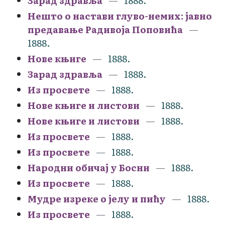
Зарад здравља
1888.
Нешто о настави глуво-немих: јавно
предавање Радивоја Поповића
1888.
Нове књиге
1888.
Зарад здравља
1888.
Из просвете
1888.
Нове књиге и листови
1888.
Нове књиге и листови
1888.
Из просвете
1888.
Из просвете
1888.
Народни обичај у Босни
1888.
Из просвете
1888.
Мудре изреке о јелу и пићу
1888.
Из просвете
1888.