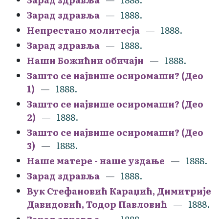
Зарад здравља
1888.
Непрестано молитесја
1888.
Зарад здравља
1888.
Наши Божићни обичаји
1888.
Зашто се највише осиромаши? (Део
1)
1888.
Зашто се највише осиромаши? (Део
2)
1888.
Зашто се највише осиромаши? (Део
3)
1888.
Наше матере - наше уздање
1888.
Зарад здравља
1888.
Вук Стефановић Караџић, Димитрије
Давидовић, Тодор Павловић
1888.