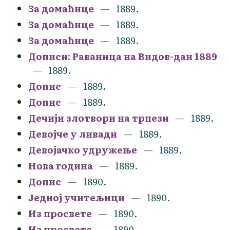
За домаћице
1889.
За домаћице
1889.
За домаћице
1889.
Дописи: Раваница на Видов-дан 1889
1889.
Допис
1889.
Допис
1889.
Дечији злотвори на трпези
1889.
Девојче у ливади
1889.
Девојачко удружење
1889.
Нова година
1889.
Допис
1890.
Једној учитељици
1890.
Из просвете
1890.
Из просвете
1890.