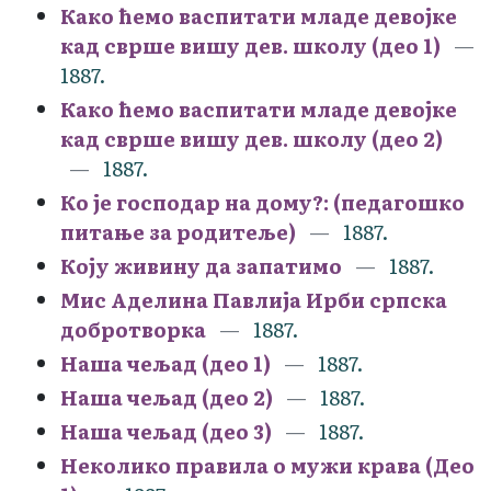
Како ћемо васпитати младе девојке
кад сврше вишу дев. школу (део 1)
1887.
Како ћемо васпитати младе девојке
кад сврше вишу дев. школу (део 2)
1887.
Ко је господар на дому?: (педагошко
питање за родитеље)
1887.
Коју живину да запатимо
1887.
Мис Аделина Павлија Ирби српска
добротворка
1887.
Наша чељад (део 1)
1887.
Наша чељад (део 2)
1887.
Наша чељад (део 3)
1887.
Неколико правила о мужи крава (Део