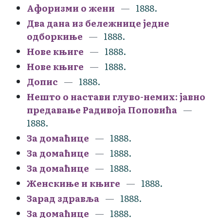
Афоризми о жени
1888.
Два дана из бележнице једне
одборкиње
1888.
Нове књиге
1888.
Нове књиге
1888.
Допис
1888.
Нешто о настави глуво-немих: јавно
предавање Радивоја Поповића
1888.
За домаћице
1888.
За домаћице
1888.
За домаћице
1888.
Женскиње и књиге
1888.
Зарад здравља
1888.
За домаћице
1888.