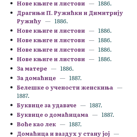
Нове књиге и листови
1886.
Драгињи П. Ружићки и Димитрију
Ружићу
1886.
Нове књиге и листови
1886.
Нове књиге и листови
1886.
Нове књиге и листови
1886.
Нове књиге и листови
1886.
За матере
1886.
За домаћице
1887.
Белешке о учености женскиња
1887.
Буквице за удаваче
1887.
Буквице о домаћицама
1887.
Воће као лек
1887.
Домаћица и ваздух у стану јој