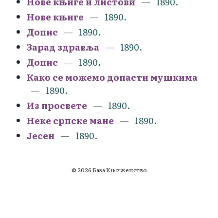
Нове књиге и листови
1890.
Нове књиге
1890.
Допис
1890.
Зарад здравља
1890.
Допис
1890.
Како се можемо допасти мушкима
1890.
Из просвете
1890.
Неке српске мане
1890.
Јесен
1890.
© 2026 База Књиженство