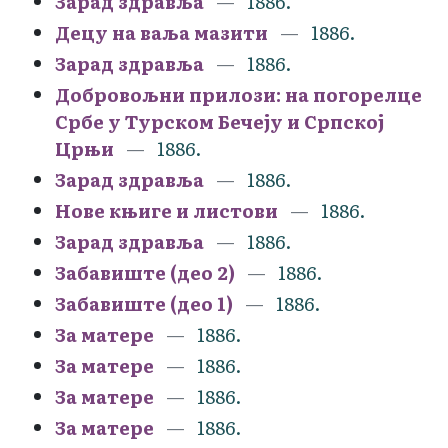
Зарад здравља
1886.
Децу на ваља мазити
1886.
Зарад здравља
1886.
Добровољни прилози: на погорелце
Србе у Турском Бечеју и Српској
Црњи
1886.
Зарад здравља
1886.
Нове књиге и листови
1886.
Зарад здравља
1886.
Забавиште (део 2)
1886.
Забавиште (део 1)
1886.
За матере
1886.
За матере
1886.
За матере
1886.
За матере
1886.