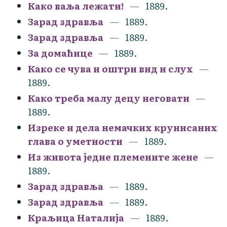
Како ваља лежати!
1889.
Зарад здравља
1889.
Зарад здравља
1889.
За домаћице
1889.
Како се чува и оштри вид и слух
1889.
Како треба малу децу неговати
1889.
Изреке и дела немачких крунисаних
глава о уметности
1889.
Из живота једне племените жене
1889.
Зарад здравља
1889.
Зарад здравља
1889.
Краљица Наталија
1889.