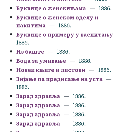
Буквице о женскињама
1886.
Буквице о женском оделу и
накитима
1886.
Буквице о примеру у васпитању
1886.
Из баште
1886.
Вода за умивање
1886.
Новек књиге и листови
1886.
Зијање па предисање на уста
1886.
Зарад здравља
1886.
Зарад здравља
1886.
Зарад здравља
1886.
Зарад здравља
1886.