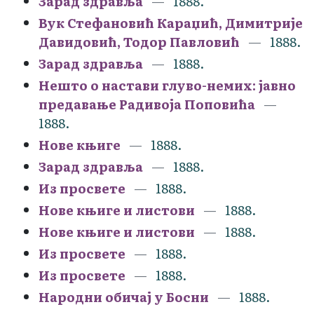
Зарад здравља
1888.
Вук Стефановић Караџић, Димитрије
Давидовић, Тодор Павловић
1888.
Зарад здравља
1888.
Нешто о настави глуво-немих: јавно
предавање Радивоја Поповића
1888.
Нове књиге
1888.
Зарад здравља
1888.
Из просвете
1888.
Нове књиге и листови
1888.
Нове књиге и листови
1888.
Из просвете
1888.
Из просвете
1888.
Народни обичај у Босни
1888.