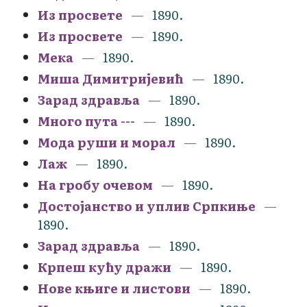
Из просвете
1890.
Из просвете
1890.
Мека
1890.
Миша Димитријевић
1890.
Зарад здравља
1890.
Много пута ---
1890.
Мода руши и морал
1890.
Лаж
1890.
На гробу очевом
1890.
Достојанство и уплив Српкиње
1890.
Зарад здравља
1890.
Крпеш кућу дражи
1890.
Нове књиге и листови
1890.