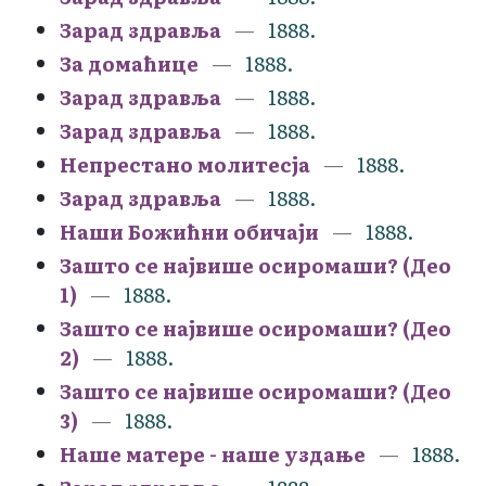
Зарад здравља
1888.
За домаћице
1888.
Зарад здравља
1888.
Зарад здравља
1888.
Непрестано молитесја
1888.
Зарад здравља
1888.
Наши Божићни обичаји
1888.
Зашто се највише осиромаши? (Део
1)
1888.
Зашто се највише осиромаши? (Део
2)
1888.
Зашто се највише осиромаши? (Део
3)
1888.
Наше матере - наше уздање
1888.