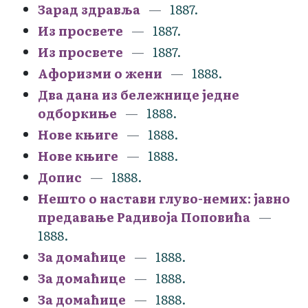
Зарад здравља
1887.
Из просвете
1887.
Из просвете
1887.
Афоризми о жени
1888.
Два дана из бележнице једне
одборкиње
1888.
Нове књиге
1888.
Нове књиге
1888.
Допис
1888.
Нешто о настави глуво-немих: јавно
предавање Радивоја Поповића
1888.
За домаћице
1888.
За домаћице
1888.
За домаћице
1888.