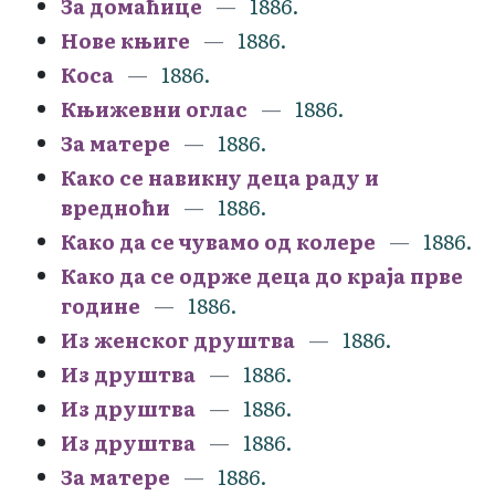
За домаћице
1886.
Нове књиге
1886.
Коса
1886.
Књижевни оглас
1886.
За матере
1886.
Како се навикну деца раду и
вредноћи
1886.
Како да се чувамо од колере
1886.
Како да се одрже деца до краја прве
године
1886.
Из женског друштва
1886.
Из друштва
1886.
Из друштва
1886.
Из друштва
1886.
За матере
1886.