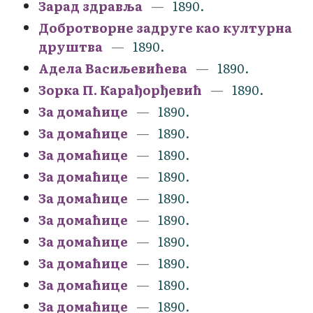
Зарад здравља
1890.
Добротворне задруге као културна
друштва
1890.
Адела Васиљевићева
1890.
Зорка П. Карађорђевић
1890.
За домаћице
1890.
За домаћице
1890.
За домаћице
1890.
За домаћице
1890.
За домаћице
1890.
За домаћице
1890.
За домаћице
1890.
За домаћице
1890.
За домаћице
1890.
За домаћице
1890.