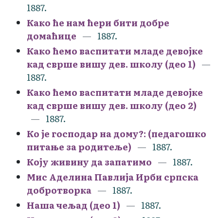
1887.
Како ће нам ћери бити добре
домаћице
1887.
Како ћемо васпитати младе девојке
кад сврше вишу дев. школу (део 1)
1887.
Како ћемо васпитати младе девојке
кад сврше вишу дев. школу (део 2)
1887.
Ко је господар на дому?: (педагошко
питање за родитеље)
1887.
Коју живину да запатимо
1887.
Мис Аделина Павлија Ирби српска
добротворка
1887.
Наша чељад (део 1)
1887.