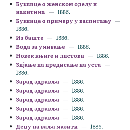
Буквице о женском оделу и
накитима
1886.
Буквице о примеру у васпитању
1886.
Из баште
1886.
Вода за умивање
1886.
Новек књиге и листови
1886.
Зијање па предисање на уста
1886.
Зарад здравља
1886.
Зарад здравља
1886.
Зарад здравља
1886.
Зарад здравља
1886.
Зарад здравља
1886.
Децу на ваља мазити
1886.