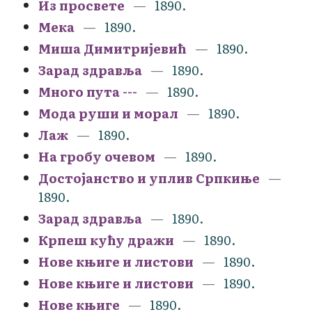
Из просвете
1890.
Мека
1890.
Миша Димитријевић
1890.
Зарад здравља
1890.
Много пута ---
1890.
Мода руши и морал
1890.
Лаж
1890.
На гробу очевом
1890.
Достојанство и уплив Српкиње
1890.
Зарад здравља
1890.
Крпеш кућу дражи
1890.
Нове књиге и листови
1890.
Нове књиге и листови
1890.
Нове књиге
1890.