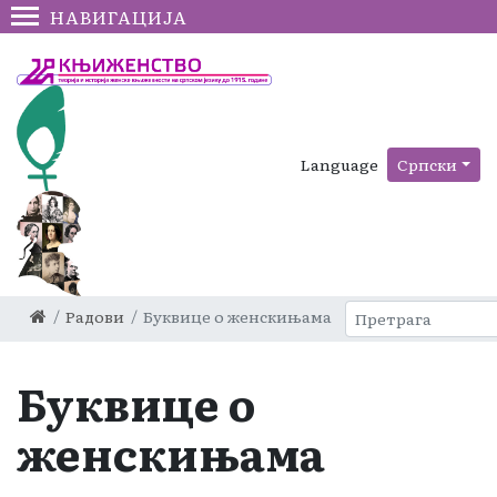
НАВИГАЦИЈА
Language
Српски
Радови
Буквице о женскињама
Буквице о
женскињама