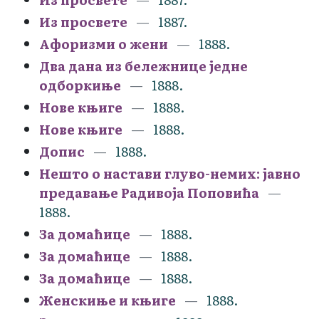
Из просвете
1887.
Афоризми о жени
1888.
Два дана из бележнице једне
одборкиње
1888.
Нове књиге
1888.
Нове књиге
1888.
Допис
1888.
Нешто о настави глуво-немих: јавно
предавање Радивоја Поповића
1888.
За домаћице
1888.
За домаћице
1888.
За домаћице
1888.
Женскиње и књиге
1888.