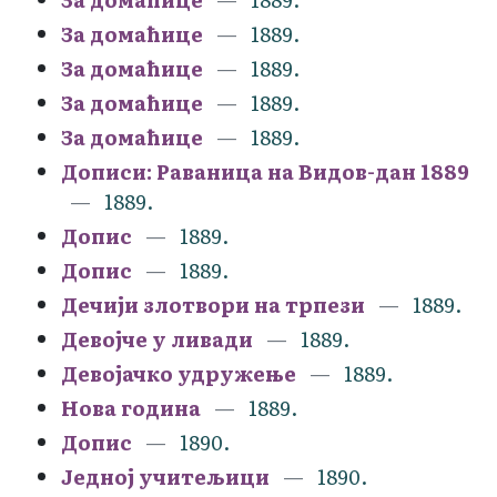
За домаћице
1889.
За домаћице
1889.
За домаћице
1889.
За домаћице
1889.
Дописи: Раваница на Видов-дан 1889
1889.
Допис
1889.
Допис
1889.
Дечији злотвори на трпези
1889.
Девојче у ливади
1889.
Девојачко удружење
1889.
Нова година
1889.
Допис
1890.
Једној учитељици
1890.