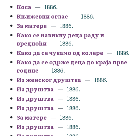
Коса
1886.
Књижевни оглас
1886.
За матере
1886.
Како се навикну деца раду и
вредноћи
1886.
Како да се чувамо од колере
1886.
Како да се одрже деца до краја прве
године
1886.
Из женског друштва
1886.
Из друштва
1886.
Из друштва
1886.
Из друштва
1886.
За матере
1886.
Из друштва
1886.