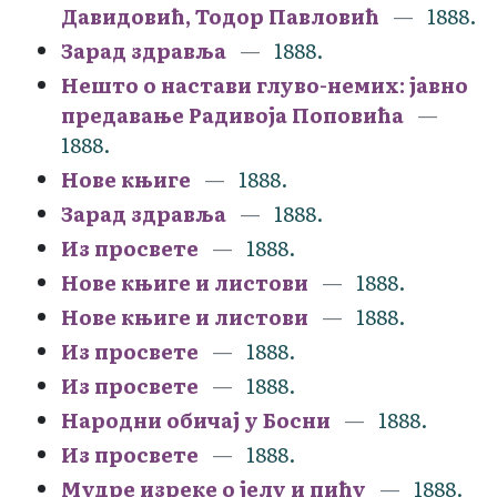
Давидовић, Тодор Павловић
1888.
Зарад здравља
1888.
Нешто о настави глуво-немих: јавно
предавање Радивоја Поповића
1888.
Нове књиге
1888.
Зарад здравља
1888.
Из просвете
1888.
Нове књиге и листови
1888.
Нове књиге и листови
1888.
Из просвете
1888.
Из просвете
1888.
Народни обичај у Босни
1888.
Из просвете
1888.
Мудре изреке о јелу и пићу
1888.