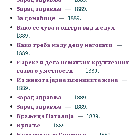
Зарад здравља
1889.
За домаћице
1889.
Како се чува и оштри вид и слух
1889.
Како треба малу децу неговати
1889.
Изреке и дела немачких крунисаних
глава о уметности
1889.
Из живота једне племените жене
1889.
Зарад здравља
1889.
Зарад здравља
1889.
Краљица Наталија
1889.
Купање
1889.
Нова задруга Српкиња
1889.