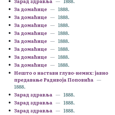
Зарад здравља
1888.
За домаћице
1888.
За домаћице
1888.
За домаћице
1888.
За домаћице
1888.
За домаћице
1888.
За домаћице
1888.
За домаћице
1888.
За домаћице
1888.
Нешто о настави глуво-немих: јавно
предавање Радивоја Поповића
1888.
Зарад здравља
1888.
Зарад здравља
1888.
Зарад здравља
1888.