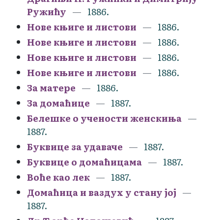
Ружићу
1886.
Нове књиге и листови
1886.
Нове књиге и листови
1886.
Нове књиге и листови
1886.
Нове књиге и листови
1886.
За матере
1886.
За домаћице
1887.
Белешке о учености женскиња
1887.
Буквице за удаваче
1887.
Буквице о домаћицама
1887.
Воће као лек
1887.
Домаћица и ваздух у стану јој
1887.