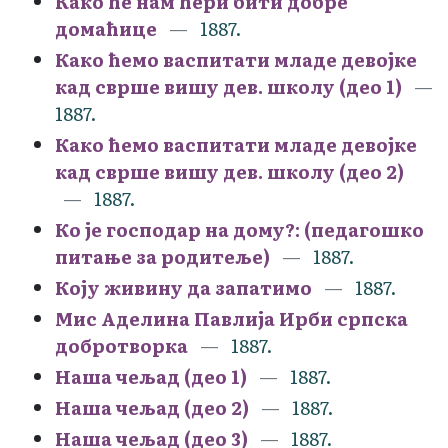
Како ће нам ћери бити добре
домаћице
1887.
Како ћемо васпитати младе девојке
кад сврше вишу дев. школу (део 1)
1887.
Како ћемо васпитати младе девојке
кад сврше вишу дев. школу (део 2)
1887.
Ко је господар на дому?: (педагошко
питање за родитеље)
1887.
Коју живину да запатимо
1887.
Мис Аделина Павлија Ирби српска
добротворка
1887.
Наша чељад (део 1)
1887.
Наша чељад (део 2)
1887.
Наша чељад (део 3)
1887.