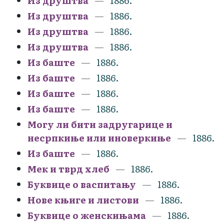
Из друштва
1886.
Из друштва
1886.
Из друштва
1886.
Из друштва
1886.
Из баште
1886.
Из баште
1886.
Из баште
1886.
Из баште
1886.
Могу ли бити задругарице и
несрпкиње или иноверкиње
1886.
Из баште
1886.
Мек и тврд хлеб
1886.
Буквице о васпитању
1886.
Нове књиге и листови
1886.
Буквице о женскињама
1886.