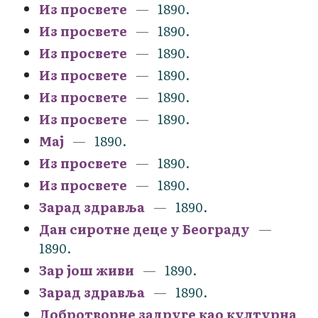
Из просвете
1890.
Из просвете
1890.
Из просвете
1890.
Из просвете
1890.
Из просвете
1890.
Из просвете
1890.
Мај
1890.
Из просвете
1890.
Из просвете
1890.
Зарад здравља
1890.
Дан сиротне деце у Београду
1890.
Зар још живи
1890.
Зарад здравља
1890.
Добротворне задруге као културна