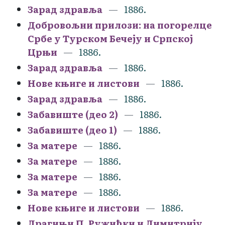
Зарад здравља
1886.
Добровољни прилози: на погорелце
Србе у Турском Бечеју и Српској
Црњи
1886.
Зарад здравља
1886.
Нове књиге и листови
1886.
Зарад здравља
1886.
Забавиште (део 2)
1886.
Забавиште (део 1)
1886.
За матере
1886.
За матере
1886.
За матере
1886.
За матере
1886.
Нове књиге и листови
1886.
Драгињи П. Ружићки и Димитрију