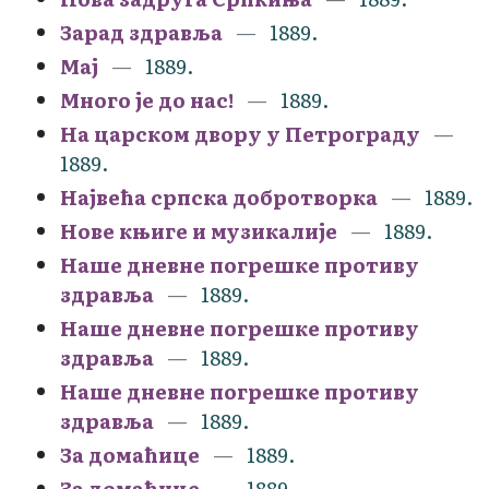
Зарад здравља
1889.
Мај
1889.
Много је до нас!
1889.
На царском двору у Петрограду
1889.
Највећа српска добротворка
1889.
Нове књиге и музикалије
1889.
Наше дневне погрешке противу
здравља
1889.
Наше дневне погрешке противу
здравља
1889.
Наше дневне погрешке противу
здравља
1889.
За домаћице
1889.
За домаћице
1889.