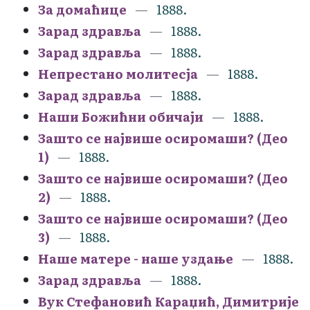
За домаћице
1888.
Зарад здравља
1888.
Зарад здравља
1888.
Непрестано молитесја
1888.
Зарад здравља
1888.
Наши Божићни обичаји
1888.
Зашто се највише осиромаши? (Део
1)
1888.
Зашто се највише осиромаши? (Део
2)
1888.
Зашто се највише осиромаши? (Део
3)
1888.
Наше матере - наше уздање
1888.
Зарад здравља
1888.
Вук Стефановић Караџић, Димитрије