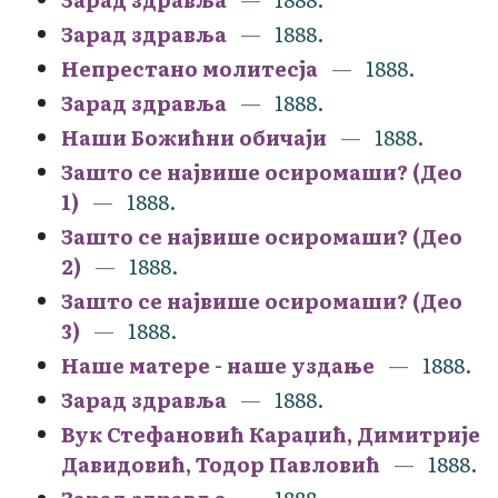
Зарад здравља
1888.
Непрестано молитесја
1888.
Зарад здравља
1888.
Наши Божићни обичаји
1888.
Зашто се највише осиромаши? (Део
1)
1888.
Зашто се највише осиромаши? (Део
2)
1888.
Зашто се највише осиромаши? (Део
3)
1888.
Наше матере - наше уздање
1888.
Зарад здравља
1888.
Вук Стефановић Караџић, Димитрије
Давидовић, Тодор Павловић
1888.