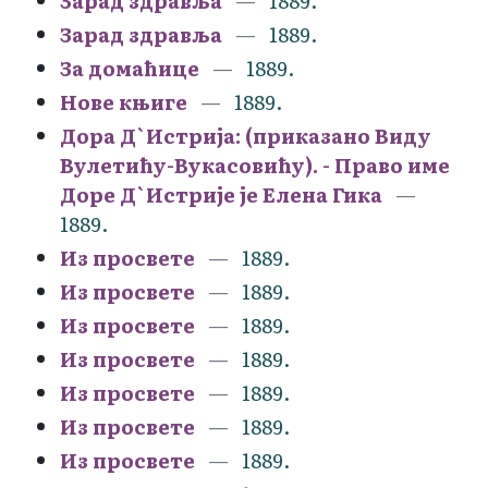
Зарад здравља
1889.
Зарад здравља
1889.
За домаћице
1889.
Нове књиге
1889.
Дора Д`Истрија: (приказано Виду
Вулетићу-Вукасовићу). - Право име
Доре Д`Истрије је Елена Гика
1889.
Из просвете
1889.
Из просвете
1889.
Из просвете
1889.
Из просвете
1889.
Из просвете
1889.
Из просвете
1889.
Из просвете
1889.