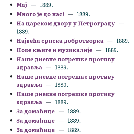
Мај
1889.
Много је до нас!
1889.
На царском двору у Петрограду
1889.
Највећа српска добротворка
1889.
Нове књиге и музикалије
1889.
Наше дневне погрешке противу
здравља
1889.
Наше дневне погрешке противу
здравља
1889.
Наше дневне погрешке противу
здравља
1889.
За домаћице
1889.
За домаћице
1889.
За домаћице
1889.