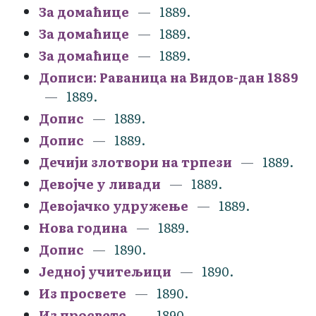
За домаћице
1889.
За домаћице
1889.
За домаћице
1889.
Дописи: Раваница на Видов-дан 1889
1889.
Допис
1889.
Допис
1889.
Дечији злотвори на трпези
1889.
Девојче у ливади
1889.
Девојачко удружење
1889.
Нова година
1889.
Допис
1890.
Једној учитељици
1890.
Из просвете
1890.
Из просвете
1890.