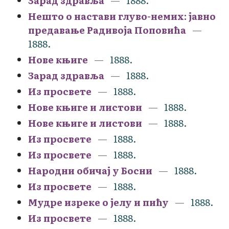
Зарад здравља
1888.
Нешто о настави глуво-немих: јавно
предавање Радивоја Поповића
1888.
Нове књиге
1888.
Зарад здравља
1888.
Из просвете
1888.
Нове књиге и листови
1888.
Нове књиге и листови
1888.
Из просвете
1888.
Из просвете
1888.
Народни обичај у Босни
1888.
Из просвете
1888.
Мудре изреке о јелу и пићу
1888.
Из просвете
1888.