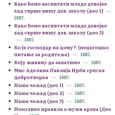
Како ћемо васпитати младе девојке
кад сврше вишу дев. школу (део 1)
1887.
Како ћемо васпитати младе девојке
кад сврше вишу дев. школу (део 2)
1887.
Ко је господар на дому?: (педагошко
питање за родитеље)
1887.
Коју живину да запатимо
1887.
Мис Аделина Павлија Ирби српска
добротворка
1887.
Наша чељад (део 1)
1887.
Наша чељад (део 2)
1887.
Наша чељад (део 3)
1887.
Неколико правила о мужи крава (Део