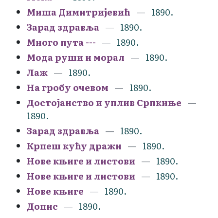
Миша Димитријевић
1890.
Зарад здравља
1890.
Много пута ---
1890.
Мода руши и морал
1890.
Лаж
1890.
На гробу очевом
1890.
Достојанство и уплив Српкиње
1890.
Зарад здравља
1890.
Крпеш кућу дражи
1890.
Нове књиге и листови
1890.
Нове књиге и листови
1890.
Нове књиге
1890.
Допис
1890.