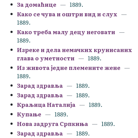
За домаћице
1889.
Како се чува и оштри вид и слух
1889.
Како треба малу децу неговати
1889.
Изреке и дела немачких крунисаних
глава о уметности
1889.
Из живота једне племените жене
1889.
Зарад здравља
1889.
Зарад здравља
1889.
Краљица Наталија
1889.
Купање
1889.
Нова задруга Српкиња
1889.
Зарад здравља
1889.