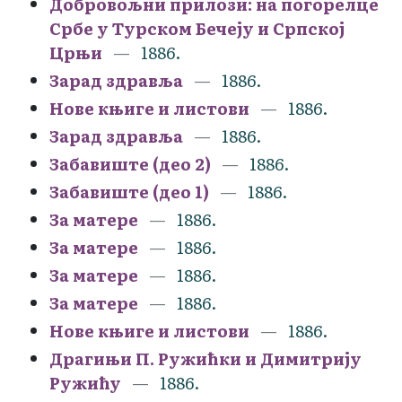
Добровољни прилози: на погорелце
Србе у Турском Бечеју и Српској
Црњи
1886.
Зарад здравља
1886.
Нове књиге и листови
1886.
Зарад здравља
1886.
Забавиште (део 2)
1886.
Забавиште (део 1)
1886.
За матере
1886.
За матере
1886.
За матере
1886.
За матере
1886.
Нове књиге и листови
1886.
Драгињи П. Ружићки и Димитрију
Ружићу
1886.