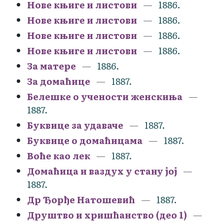
Нове књиге и листови
1886.
Нове књиге и листови
1886.
Нове књиге и листови
1886.
Нове књиге и листови
1886.
За матере
1886.
За домаћице
1887.
Белешке о учености женскиња
1887.
Буквице за удаваче
1887.
Буквице о домаћицама
1887.
Воће као лек
1887.
Домаћица и ваздух у стану јој
1887.
Др Ђорђе Натошевић
1887.
Друштво и хришћанство (део 1)