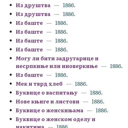
Из друштва
1886.
Из друштва
1886.
Из баште
1886.
Из баште
1886.
Из баште
1886.
Из баште
1886.
Могу ли бити задругарице и
несрпкиње или иноверкиње
1886.
Из баште
1886.
Мек и тврд хлеб
1886.
Буквице о васпитању
1886.
Нове књиге и листови
1886.
Буквице о женскињама
1886.
Буквице о женском оделу и
накитима
1886.