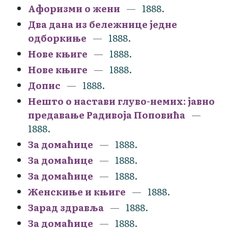
Афоризми о жени
1888.
Два дана из бележнице једне
одборкиње
1888.
Нове књиге
1888.
Нове књиге
1888.
Допис
1888.
Нешто о настави глуво-немих: јавно
предавање Радивоја Поповића
1888.
За домаћице
1888.
За домаћице
1888.
За домаћице
1888.
Женскиње и књиге
1888.
Зарад здравља
1888.
За домаћице
1888.