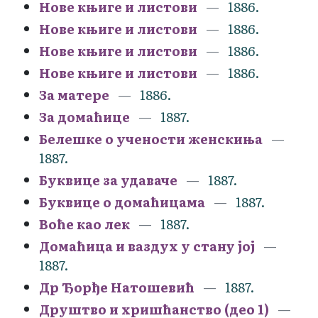
Нове књиге и листови
1886.
Нове књиге и листови
1886.
Нове књиге и листови
1886.
Нове књиге и листови
1886.
За матере
1886.
За домаћице
1887.
Белешке о учености женскиња
1887.
Буквице за удаваче
1887.
Буквице о домаћицама
1887.
Воће као лек
1887.
Домаћица и ваздух у стану јој
1887.
Др Ђорђе Натошевић
1887.
Друштво и хришћанство (део 1)