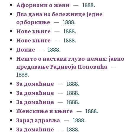
Афоризми о жени
1888.
Два дана из бележнице једне
одборкиње
1888.
Нове књиге
1888.
Нове књиге
1888.
Допис
1888.
Нешто о настави глуво-немих: јавно
предавање Радивоја Поповића
1888.
За домаћице
1888.
За домаћице
1888.
За домаћице
1888.
Женскиње и књиге
1888.
Зарад здравља
1888.
За домаћице
1888.