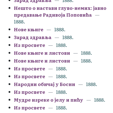
Зарад здравља
1888.
Нешто о настави глуво-немих: јавно
предавање Радивоја Поповића
1888.
Нове књиге
1888.
Зарад здравља
1888.
Из просвете
1888.
Нове књиге и листови
1888.
Нове књиге и листови
1888.
Из просвете
1888.
Из просвете
1888.
Народни обичај у Босни
1888.
Из просвете
1888.
Мудре изреке о јелу и пићу
1888.
Из просвете
1888.