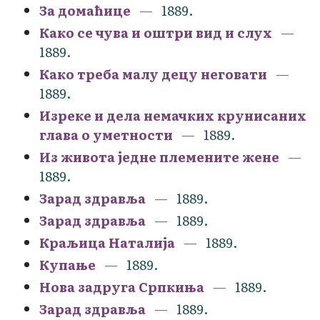
За домаћице
1889.
Како се чува и оштри вид и слух
1889.
Како треба малу децу неговати
1889.
Изреке и дела немачких крунисаних
глава о уметности
1889.
Из живота једне племените жене
1889.
Зарад здравља
1889.
Зарад здравља
1889.
Краљица Наталија
1889.
Купање
1889.
Нова задруга Српкиња
1889.
Зарад здравља
1889.