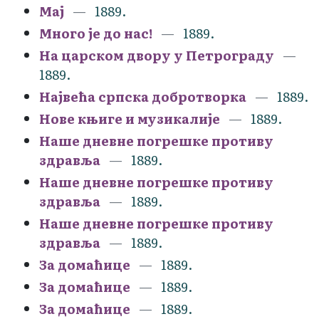
Мај
1889.
Много је до нас!
1889.
На царском двору у Петрограду
1889.
Највећа српска добротворка
1889.
Нове књиге и музикалије
1889.
Наше дневне погрешке противу
здравља
1889.
Наше дневне погрешке противу
здравља
1889.
Наше дневне погрешке противу
здравља
1889.
За домаћице
1889.
За домаћице
1889.
За домаћице
1889.