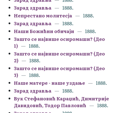
Зарад здравља
1888.
Непрестано молитесја
1888.
Зарад здравља
1888.
Наши Божићни обичаји
1888.
Зашто се највише осиромаши? (Део
1)
1888.
Зашто се највише осиромаши? (Део
2)
1888.
Зашто се највише осиромаши? (Део
3)
1888.
Наше матере - наше уздање
1888.
Зарад здравља
1888.
Вук Стефановић Караџић, Димитрије
Давидовић, Тодор Павловић
1888.