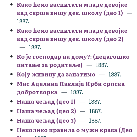
Како ћемо васпитати младе девојке
кад сврше вишу дев. школу (део 1)
1887.
Како ћемо васпитати младе девојке
кад сврше вишу дев. школу (део 2)
1887.
Ко је господар на дому?: (педагошко
питање за родитеље)
1887.
Коју живину да запатимо
1887.
Мис Аделина Павлија Ирби српска
добротворка
1887.
Наша чељад (део 1)
1887.
Наша чељад (део 2)
1887.
Наша чељад (део 3)
1887.
Неколико правила о мужи крава (Део