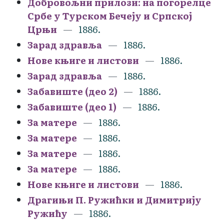
Добровољни прилози: на погорелце
Србе у Турском Бечеју и Српској
Црњи
1886.
Зарад здравља
1886.
Нове књиге и листови
1886.
Зарад здравља
1886.
Забавиште (део 2)
1886.
Забавиште (део 1)
1886.
За матере
1886.
За матере
1886.
За матере
1886.
За матере
1886.
Нове књиге и листови
1886.
Драгињи П. Ружићки и Димитрију
Ружићу
1886.