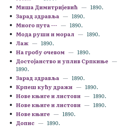
Миша Димитријевић
1890.
Зарад здравља
1890.
Много пута ---
1890.
Мода руши и морал
1890.
Лаж
1890.
На гробу очевом
1890.
Достојанство и уплив Српкиње
1890.
Зарад здравља
1890.
Крпеш кућу дражи
1890.
Нове књиге и листови
1890.
Нове књиге и листови
1890.
Нове књиге
1890.
Допис
1890.