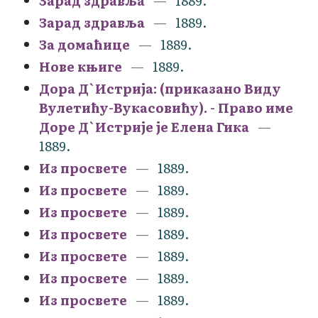
Зарад здравља
1889.
Зарад здравља
1889.
За домаћице
1889.
Нове књиге
1889.
Дора Д`Истрија: (приказано Виду
Вулетићу-Вукасовићу). - Право име
Доре Д`Истрије је Елена Гика
1889.
Из просвете
1889.
Из просвете
1889.
Из просвете
1889.
Из просвете
1889.
Из просвете
1889.
Из просвете
1889.
Из просвете
1889.