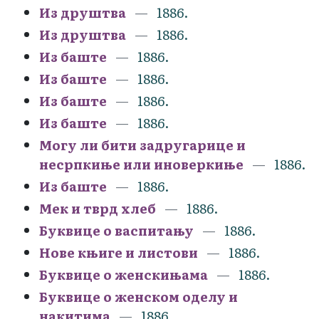
Из друштва
1886.
Из друштва
1886.
Из баште
1886.
Из баште
1886.
Из баште
1886.
Из баште
1886.
Могу ли бити задругарице и
несрпкиње или иноверкиње
1886.
Из баште
1886.
Мек и тврд хлеб
1886.
Буквице о васпитању
1886.
Нове књиге и листови
1886.
Буквице о женскињама
1886.
Буквице о женском оделу и
накитима
1886.