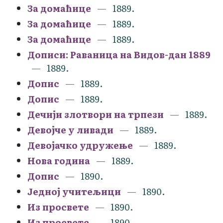
За домаћице
1889.
За домаћице
1889.
За домаћице
1889.
Дописи: Раваница на Видов-дан 1889
1889.
Допис
1889.
Допис
1889.
Дечији злотвори на трпези
1889.
Девојче у ливади
1889.
Девојачко удружење
1889.
Нова година
1889.
Допис
1890.
Једној учитељици
1890.
Из просвете
1890.
Из просвете
1890.