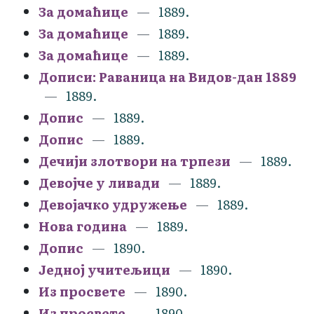
За домаћице
1889.
За домаћице
1889.
За домаћице
1889.
Дописи: Раваница на Видов-дан 1889
1889.
Допис
1889.
Допис
1889.
Дечији злотвори на трпези
1889.
Девојче у ливади
1889.
Девојачко удружење
1889.
Нова година
1889.
Допис
1890.
Једној учитељици
1890.
Из просвете
1890.
Из просвете
1890.