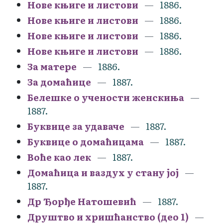
Нове књиге и листови
1886.
Нове књиге и листови
1886.
Нове књиге и листови
1886.
Нове књиге и листови
1886.
За матере
1886.
За домаћице
1887.
Белешке о учености женскиња
1887.
Буквице за удаваче
1887.
Буквице о домаћицама
1887.
Воће као лек
1887.
Домаћица и ваздух у стану јој
1887.
Др Ђорђе Натошевић
1887.
Друштво и хришћанство (део 1)