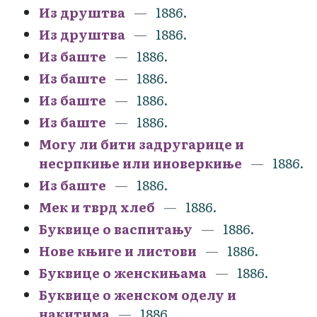
Из друштва
1886.
Из друштва
1886.
Из баште
1886.
Из баште
1886.
Из баште
1886.
Из баште
1886.
Могу ли бити задругарице и
несрпкиње или иноверкиње
1886.
Из баште
1886.
Мек и тврд хлеб
1886.
Буквице о васпитању
1886.
Нове књиге и листови
1886.
Буквице о женскињама
1886.
Буквице о женском оделу и
накитима
1886.