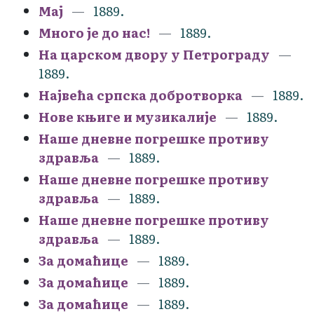
Мај
1889.
Много је до нас!
1889.
На царском двору у Петрограду
1889.
Највећа српска добротворка
1889.
Нове књиге и музикалије
1889.
Наше дневне погрешке противу
здравља
1889.
Наше дневне погрешке противу
здравља
1889.
Наше дневне погрешке противу
здравља
1889.
За домаћице
1889.
За домаћице
1889.
За домаћице
1889.