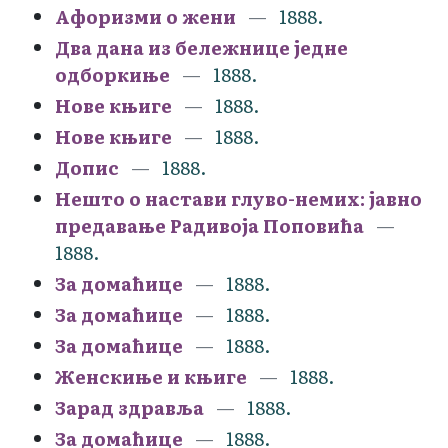
Афоризми о жени
1888.
Два дана из бележнице једне
одборкиње
1888.
Нове књиге
1888.
Нове књиге
1888.
Допис
1888.
Нешто о настави глуво-немих: јавно
предавање Радивоја Поповића
1888.
За домаћице
1888.
За домаћице
1888.
За домаћице
1888.
Женскиње и књиге
1888.
Зарад здравља
1888.
За домаћице
1888.