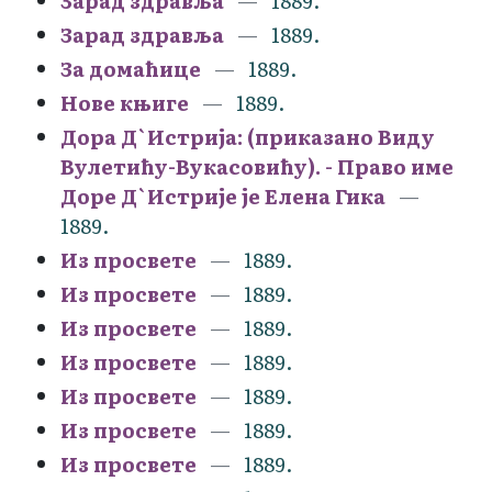
Зарад здравља
1889.
Зарад здравља
1889.
За домаћице
1889.
Нове књиге
1889.
Дора Д`Истрија: (приказано Виду
Вулетићу-Вукасовићу). - Право име
Доре Д`Истрије је Елена Гика
1889.
Из просвете
1889.
Из просвете
1889.
Из просвете
1889.
Из просвете
1889.
Из просвете
1889.
Из просвете
1889.
Из просвете
1889.