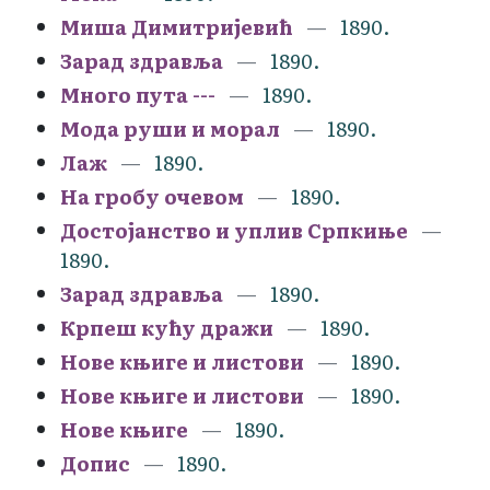
Миша Димитријевић
1890.
Зарад здравља
1890.
Много пута ---
1890.
Мода руши и морал
1890.
Лаж
1890.
На гробу очевом
1890.
Достојанство и уплив Српкиње
1890.
Зарад здравља
1890.
Крпеш кућу дражи
1890.
Нове књиге и листови
1890.
Нове књиге и листови
1890.
Нове књиге
1890.
Допис
1890.