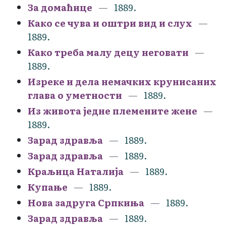
За домаћице
1889.
Како се чува и оштри вид и слух
1889.
Како треба малу децу неговати
1889.
Изреке и дела немачких крунисаних
глава о уметности
1889.
Из живота једне племените жене
1889.
Зарад здравља
1889.
Зарад здравља
1889.
Краљица Наталија
1889.
Купање
1889.
Нова задруга Српкиња
1889.
Зарад здравља
1889.