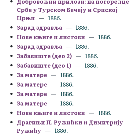
Добровољни прилози: на погорелце
Србе у Турском Бечеју и Српској
Црњи
1886.
Зарад здравља
1886.
Нове књиге и листови
1886.
Зарад здравља
1886.
Забавиште (део 2)
1886.
Забавиште (део 1)
1886.
За матере
1886.
За матере
1886.
За матере
1886.
За матере
1886.
Нове књиге и листови
1886.
Драгињи П. Ружићки и Димитрију
Ружићу
1886.