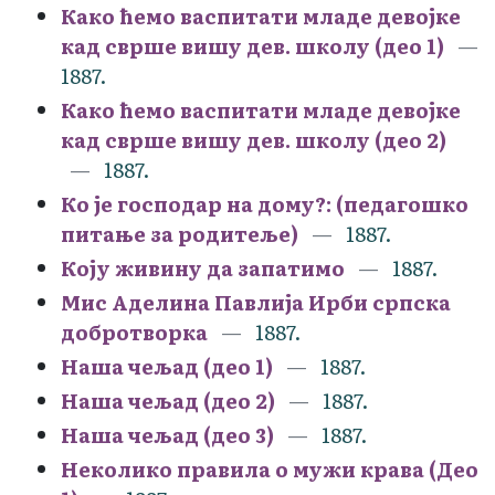
Како ћемо васпитати младе девојке
кад сврше вишу дев. школу (део 1)
1887.
Како ћемо васпитати младе девојке
кад сврше вишу дев. школу (део 2)
1887.
Ко је господар на дому?: (педагошко
питање за родитеље)
1887.
Коју живину да запатимо
1887.
Мис Аделина Павлија Ирби српска
добротворка
1887.
Наша чељад (део 1)
1887.
Наша чељад (део 2)
1887.
Наша чељад (део 3)
1887.
Неколико правила о мужи крава (Део