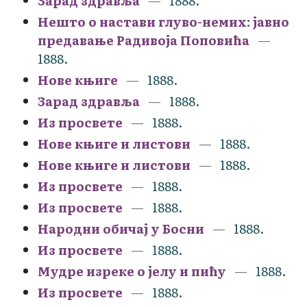
Зарад здравља
1888.
Нешто о настави глуво-немих: јавно
предавање Радивоја Поповића
1888.
Нове књиге
1888.
Зарад здравља
1888.
Из просвете
1888.
Нове књиге и листови
1888.
Нове књиге и листови
1888.
Из просвете
1888.
Из просвете
1888.
Народни обичај у Босни
1888.
Из просвете
1888.
Мудре изреке о јелу и пићу
1888.
Из просвете
1888.