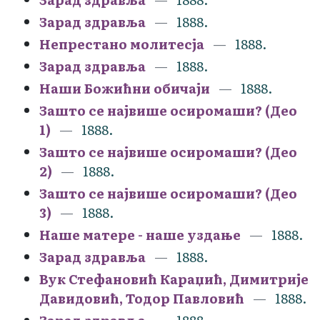
Зарад здравља
1888.
Непрестано молитесја
1888.
Зарад здравља
1888.
Наши Божићни обичаји
1888.
Зашто се највише осиромаши? (Део
1)
1888.
Зашто се највише осиромаши? (Део
2)
1888.
Зашто се највише осиромаши? (Део
3)
1888.
Наше матере - наше уздање
1888.
Зарад здравља
1888.
Вук Стефановић Караџић, Димитрије
Давидовић, Тодор Павловић
1888.