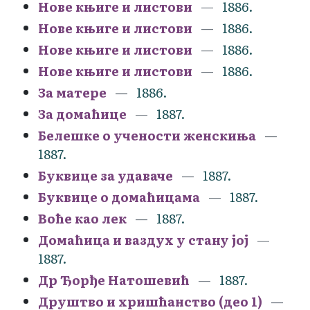
Нове књиге и листови
1886.
Нове књиге и листови
1886.
Нове књиге и листови
1886.
Нове књиге и листови
1886.
За матере
1886.
За домаћице
1887.
Белешке о учености женскиња
1887.
Буквице за удаваче
1887.
Буквице о домаћицама
1887.
Воће као лек
1887.
Домаћица и ваздух у стану јој
1887.
Др Ђорђе Натошевић
1887.
Друштво и хришћанство (део 1)