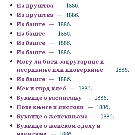
Из друштва
1886.
Из друштва
1886.
Из баште
1886.
Из баште
1886.
Из баште
1886.
Из баште
1886.
Могу ли бити задругарице и
несрпкиње или иноверкиње
1886.
Из баште
1886.
Мек и тврд хлеб
1886.
Буквице о васпитању
1886.
Нове књиге и листови
1886.
Буквице о женскињама
1886.
Буквице о женском оделу и
накитима
1886.