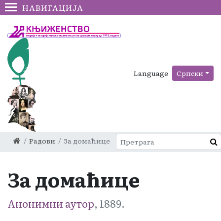
НАВИГАЦИЈА
Language
Српски
Радови
За домаћице
За домаћице
Анонимни аутор
, 1889.