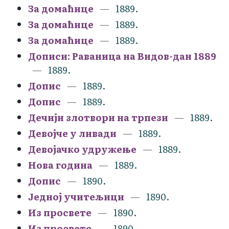
За домаћице
1889.
За домаћице
1889.
За домаћице
1889.
Дописи: Раваница на Видов-дан 1889
1889.
Допис
1889.
Допис
1889.
Дечији злотвори на трпези
1889.
Девојче у ливади
1889.
Девојачко удружење
1889.
Нова година
1889.
Допис
1890.
Једној учитељици
1890.
Из просвете
1890.
Из просвете
1890.