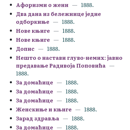
Афоризми о жени
1888.
Два дана из бележнице једне
одборкиње
1888.
Нове књиге
1888.
Нове књиге
1888.
Допис
1888.
Нешто о настави глуво-немих: јавно
предавање Радивоја Поповића
1888.
За домаћице
1888.
За домаћице
1888.
За домаћице
1888.
Женскиње и књиге
1888.
Зарад здравља
1888.
За домаћице
1888.