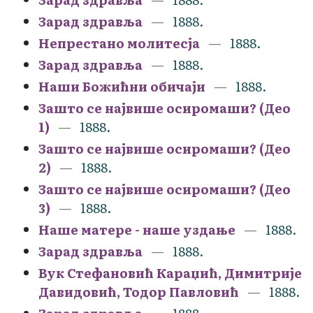
Зарад здравља
1888.
Непрестано молитесја
1888.
Зарад здравља
1888.
Наши Божићни обичаји
1888.
Зашто се највише осиромаши? (Део
1)
1888.
Зашто се највише осиромаши? (Део
2)
1888.
Зашто се највише осиромаши? (Део
3)
1888.
Наше матере - наше уздање
1888.
Зарад здравља
1888.
Вук Стефановић Караџић, Димитрије
Давидовић, Тодор Павловић
1888.