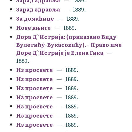
Зарад здравља
1889.
Зарад здравља
1889.
За домаћице
1889.
Нове књиге
1889.
Дора Д`Истрија: (приказано Виду
Вулетићу-Вукасовићу). - Право име
Доре Д`Истрије је Елена Гика
1889.
Из просвете
1889.
Из просвете
1889.
Из просвете
1889.
Из просвете
1889.
Из просвете
1889.
Из просвете
1889.
Из просвете
1889.