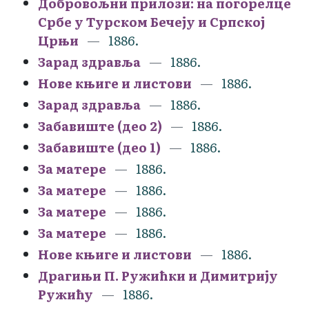
Добровољни прилози: на погорелце
Србе у Турском Бечеју и Српској
Црњи
1886.
Зарад здравља
1886.
Нове књиге и листови
1886.
Зарад здравља
1886.
Забавиште (део 2)
1886.
Забавиште (део 1)
1886.
За матере
1886.
За матере
1886.
За матере
1886.
За матере
1886.
Нове књиге и листови
1886.
Драгињи П. Ружићки и Димитрију
Ружићу
1886.