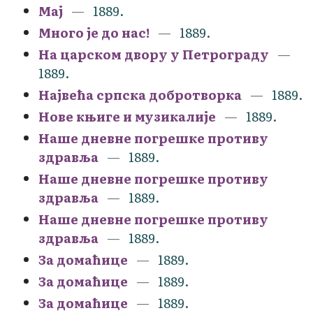
Мај
1889.
Много је до нас!
1889.
На царском двору у Петрограду
1889.
Највећа српска добротворка
1889.
Нове књиге и музикалије
1889.
Наше дневне погрешке противу
здравља
1889.
Наше дневне погрешке противу
здравља
1889.
Наше дневне погрешке противу
здравља
1889.
За домаћице
1889.
За домаћице
1889.
За домаћице
1889.