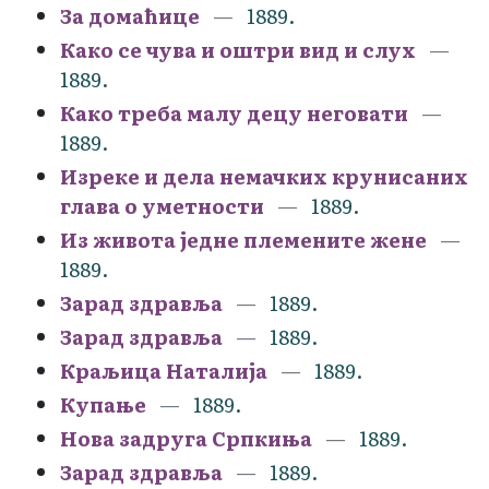
За домаћице
1889.
Како се чува и оштри вид и слух
1889.
Како треба малу децу неговати
1889.
Изреке и дела немачких крунисаних
глава о уметности
1889.
Из живота једне племените жене
1889.
Зарад здравља
1889.
Зарад здравља
1889.
Краљица Наталија
1889.
Купање
1889.
Нова задруга Српкиња
1889.
Зарад здравља
1889.