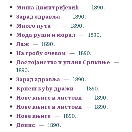
Миша Димитријевић
1890.
Зарад здравља
1890.
Много пута ---
1890.
Мода руши и морал
1890.
Лаж
1890.
На гробу очевом
1890.
Достојанство и уплив Српкиње
1890.
Зарад здравља
1890.
Крпеш кућу дражи
1890.
Нове књиге и листови
1890.
Нове књиге и листови
1890.
Нове књиге
1890.
Допис
1890.