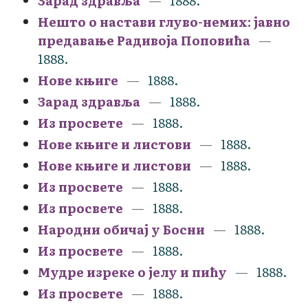
Зарад здравља
1888.
Нешто о настави глуво-немих: јавно
предавање Радивоја Поповића
1888.
Нове књиге
1888.
Зарад здравља
1888.
Из просвете
1888.
Нове књиге и листови
1888.
Нове књиге и листови
1888.
Из просвете
1888.
Из просвете
1888.
Народни обичај у Босни
1888.
Из просвете
1888.
Мудре изреке о јелу и пићу
1888.
Из просвете
1888.