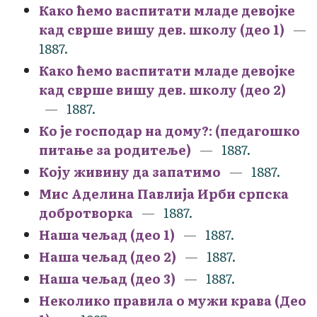
Како ћемо васпитати младе девојке
кад сврше вишу дев. школу (део 1)
1887.
Како ћемо васпитати младе девојке
кад сврше вишу дев. школу (део 2)
1887.
Ко је господар на дому?: (педагошко
питање за родитеље)
1887.
Коју живину да запатимо
1887.
Мис Аделина Павлија Ирби српска
добротворка
1887.
Наша чељад (део 1)
1887.
Наша чељад (део 2)
1887.
Наша чељад (део 3)
1887.
Неколико правила о мужи крава (Део