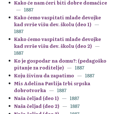
Kako će nam ćeri biti dobre domaćice
1887
Kako ćemo vaspitati mlade devojke
kad svrše višu dev. školu (deo 1)
1887
Kako ćemo vaspitati mlade devojke
kad svrše višu dev. školu (deo 2)
1887
Ko je gospodar na domu?: (pedagoško
pitanje za roditelje)
1887
Koju živinu da zapatimo
1887
Mis Adelina Pavlija Irbi srpska
dobrotvorka
1887
Naša čeljad (deo 1)
1887
Naša čeljad (deo 2)
1887
Naša čeljad (deo 3)
1887