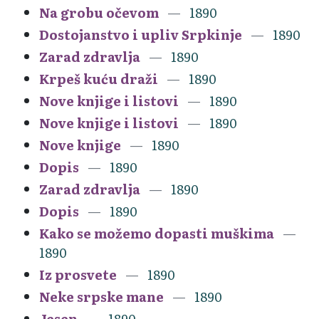
Na grobu očevom
1890
Dostojanstvo i upliv Srpkinje
1890
Zarad zdravlja
1890
Krpeš kuću draži
1890
Nove knjige i listovi
1890
Nove knjige i listovi
1890
Nove knjige
1890
Dopis
1890
Zarad zdravlja
1890
Dopis
1890
Kako se možemo dopasti muškima
1890
Iz prosvete
1890
Neke srpske mane
1890
Jesen
1890