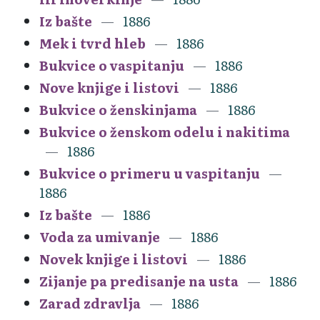
Iz bašte
1886
Mek i tvrd hleb
1886
Bukvice o vaspitanju
1886
Nove knjige i listovi
1886
Bukvice o ženskinjama
1886
Bukvice o ženskom odelu i nakitima
1886
Bukvice o primeru u vaspitanju
1886
Iz bašte
1886
Voda za umivanje
1886
Novek knjige i listovi
1886
Zijanje pa predisanje na usta
1886
Zarad zdravlja
1886