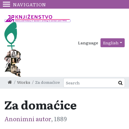
NAVIGATION
Language
English
Works
Za domaćice
Za domaćice
Anonimni autor
, 1889