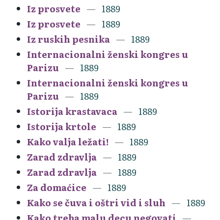
Iz prosvete
1889
Iz prosvete
1889
Iz ruskih pesnika
1889
Internacionalni ženski kongres u
Parizu
1889
Internacionalni ženski kongres u
Parizu
1889
Istorija krastavaca
1889
Istorija krtole
1889
Kako valja ležati!
1889
Zarad zdravlja
1889
Zarad zdravlja
1889
Za domaćice
1889
Kako se čuva i oštri vid i sluh
1889
Kako treba malu decu negovati