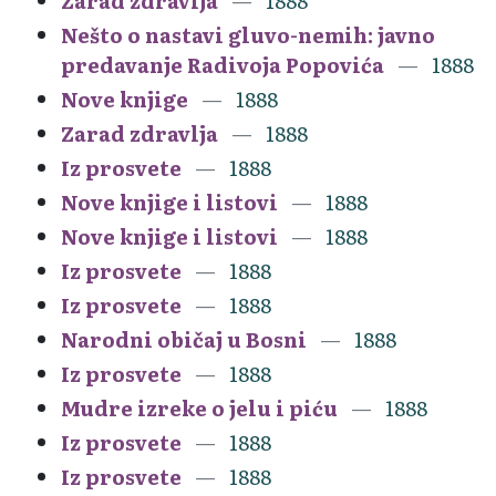
Zarad zdravlja
1888
Nešto o nastavi gluvo-nemih: javno
predavanje Radivoja Popovića
1888
Nove knjige
1888
Zarad zdravlja
1888
Iz prosvete
1888
Nove knjige i listovi
1888
Nove knjige i listovi
1888
Iz prosvete
1888
Iz prosvete
1888
Narodni običaj u Bosni
1888
Iz prosvete
1888
Mudre izreke o jelu i piću
1888
Iz prosvete
1888
Iz prosvete
1888