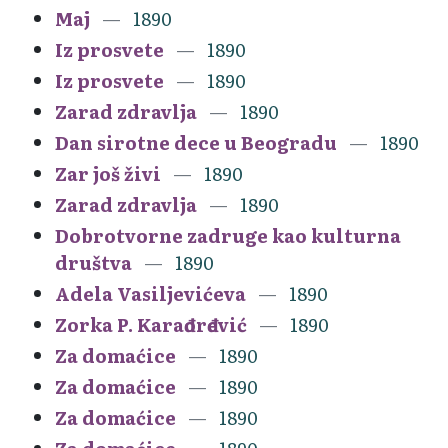
Maj
1890
Iz prosvete
1890
Iz prosvete
1890
Zarad zdravlja
1890
Dan sirotne dece u Beogradu
1890
Zar još živi
1890
Zarad zdravlja
1890
Dobrotvorne zadruge kao kulturna
društva
1890
Adela Vasiljevićeva
1890
Zorka P. Karađorđević
1890
Za domaćice
1890
Za domaćice
1890
Za domaćice
1890