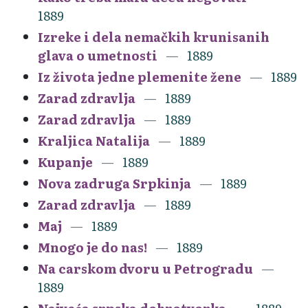
1889
Izreke i dela nemačkih krunisanih
glava o umetnosti
1889
Iz života jedne plemenite žene
1889
Zarad zdravlja
1889
Zarad zdravlja
1889
Kraljica Natalija
1889
Kupanje
1889
Nova zadruga Srpkinja
1889
Zarad zdravlja
1889
Maj
1889
Mnogo je do nas!
1889
Na carskom dvoru u Petrogradu
1889