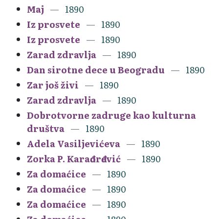
Maj
1890
Iz prosvete
1890
Iz prosvete
1890
Zarad zdravlja
1890
Dan sirotne dece u Beogradu
1890
Zar još živi
1890
Zarad zdravlja
1890
Dobrotvorne zadruge kao kulturna
društva
1890
Adela Vasiljevićeva
1890
Zorka P. Karađorđević
1890
Za domaćice
1890
Za domaćice
1890
Za domaćice
1890