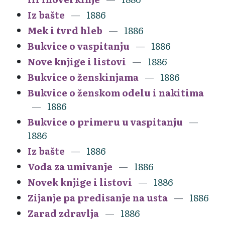
Iz bašte
1886
Mek i tvrd hleb
1886
Bukvice o vaspitanju
1886
Nove knjige i listovi
1886
Bukvice o ženskinjama
1886
Bukvice o ženskom odelu i nakitima
1886
Bukvice o primeru u vaspitanju
1886
Iz bašte
1886
Voda za umivanje
1886
Novek knjige i listovi
1886
Zijanje pa predisanje na usta
1886
Zarad zdravlja
1886