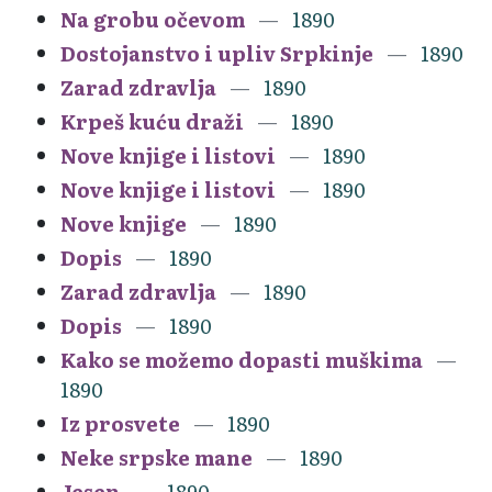
Na grobu očevom
1890
Dostojanstvo i upliv Srpkinje
1890
Zarad zdravlja
1890
Krpeš kuću draži
1890
Nove knjige i listovi
1890
Nove knjige i listovi
1890
Nove knjige
1890
Dopis
1890
Zarad zdravlja
1890
Dopis
1890
Kako se možemo dopasti muškima
1890
Iz prosvete
1890
Neke srpske mane
1890
Jesen
1890