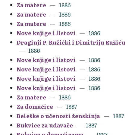
Za matere
1886
Za matere
1886
Za matere
1886
Nove knjige i listovi
1886
Draginji P. Ružićki i Dimitriju Ružiću
1886
Nove knjige i listovi
1886
Nove knjige i listovi
1886
Nove knjige i listovi
1886
Nove knjige i listovi
1886
Za matere
1886
Za domaćice
1887
Beleške o učenosti ženskinja
1887
Bukvice za udavače
1887
Bukvice o domaćicama
1887