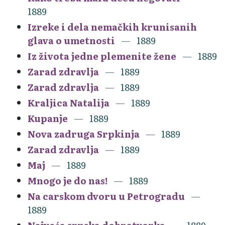
1889
Izreke i dela nemačkih krunisanih
glava o umetnosti
1889
Iz života jedne plemenite žene
1889
Zarad zdravlja
1889
Zarad zdravlja
1889
Kraljica Natalija
1889
Kupanje
1889
Nova zadruga Srpkinja
1889
Zarad zdravlja
1889
Maj
1889
Mnogo je do nas!
1889
Na carskom dvoru u Petrogradu
1889