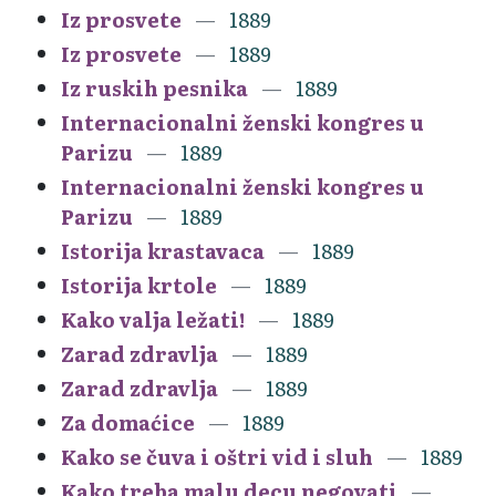
Iz prosvete
1889
Iz prosvete
1889
Iz ruskih pesnika
1889
Internacionalni ženski kongres u
Parizu
1889
Internacionalni ženski kongres u
Parizu
1889
Istorija krastavaca
1889
Istorija krtole
1889
Kako valja ležati!
1889
Zarad zdravlja
1889
Zarad zdravlja
1889
Za domaćice
1889
Kako se čuva i oštri vid i sluh
1889
Kako treba malu decu negovati