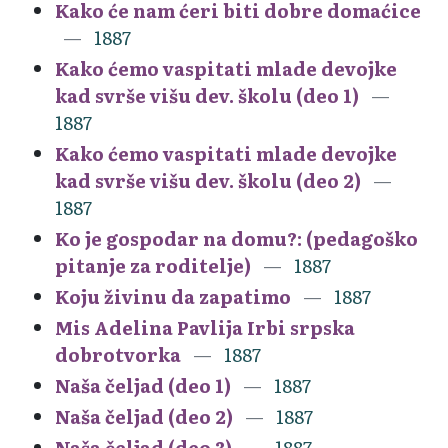
Kako će nam ćeri biti dobre domaćice
1887
Kako ćemo vaspitati mlade devojke
kad svrše višu dev. školu (deo 1)
1887
Kako ćemo vaspitati mlade devojke
kad svrše višu dev. školu (deo 2)
1887
Ko je gospodar na domu?: (pedagoško
pitanje za roditelje)
1887
Koju živinu da zapatimo
1887
Mis Adelina Pavlija Irbi srpska
dobrotvorka
1887
Naša čeljad (deo 1)
1887
Naša čeljad (deo 2)
1887
Naša čeljad (deo 3)
1887