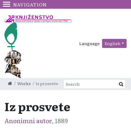
NAVIGATION
Language
English
Works
Iz prosvete
Iz prosvete
Anonimni autor
, 1889