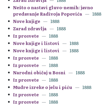
Zarad zdravlja
1888
Nešto o nastavi gluvo-nemih: javno
predavanje Radivoja Popovića
1888
Nove knjige
1888
Zarad zdravlja
1888
Iz prosvete
1888
Nove knjige i listovi
1888
Nove knjige i listovi
1888
Iz prosvete
1888
Iz prosvete
1888
Narodni običaj u Bosni
1888
Iz prosvete
1888
Mudre izreke o jelu i piću
1888
Iz prosvete
1888
Iz prosvete
1888