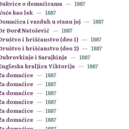
Bukvice o domaćicama
1887
Voće kao lek
1887
Domaćica i vazduh u stanu joj
1887
Dr Đorđe Natošević
1887
Društvo i hrišćanstvo (deo 1)
1887
Društvo i hrišćanstvo (deo 2)
1887
Dubrovkinje i Sarajkinje
1887
Engleska kraljica Viktorija
1887
Za domaćice
1887
Za domaćice
1887
Za domaćice
1887
Za domaćice
1887
Za domaćice
1887
Za domaćice
1887
Za domaćice
1887