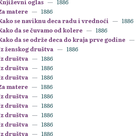
Književni oglas
1886
Za matere
1886
Kako se naviknu deca radu i vrednoći
1886
Kako da se čuvamo od kolere
1886
Kako da se održe deca do kraja prve godine
Iz ženskog društva
1886
Iz društva
1886
Iz društva
1886
Iz društva
1886
Za matere
1886
Iz društva
1886
Iz društva
1886
Iz društva
1886
Iz društva
1886
Iz društva
1886