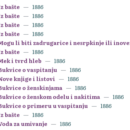
Iz bašte
1886
Iz bašte
1886
Iz bašte
1886
Iz bašte
1886
Mogu li biti zadrugarice i nesrpkinje ili inov
Iz bašte
1886
Mek i tvrd hleb
1886
Bukvice o vaspitanju
1886
Nove knjige i listovi
1886
Bukvice o ženskinjama
1886
Bukvice o ženskom odelu i nakitima
1886
Bukvice o primeru u vaspitanju
1886
Iz bašte
1886
Voda za umivanje
1886