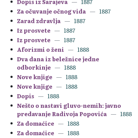
Dopis iz Sarajeva
1887
Za očuvanje očnog vida
1887
Zarad zdravlja
1887
Iz prosvete
1887
Iz prosvete
1887
Aforizmi o ženi
1888
Dva dana iz beležnice jedne
odborkinje
1888
Nove knjige
1888
Nove knjige
1888
Dopis
1888
Nešto o nastavi gluvo-nemih: javno
predavanje Radivoja Popovića
1888
Za domaćice
1888
Za domaćice
1888