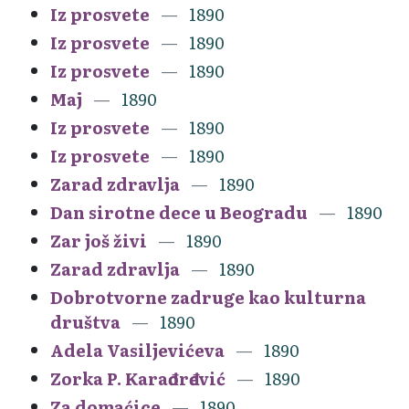
Iz prosvete
1890
Iz prosvete
1890
Iz prosvete
1890
Maj
1890
Iz prosvete
1890
Iz prosvete
1890
Zarad zdravlja
1890
Dan sirotne dece u Beogradu
1890
Zar još živi
1890
Zarad zdravlja
1890
Dobrotvorne zadruge kao kulturna
društva
1890
Adela Vasiljevićeva
1890
Zorka P. Karađorđević
1890
Za domaćice
1890