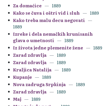
Za domaćice
1889
Kako se čuva i oštri vid i sluh
1889
Kako treba malu decu negovati
1889
Izreke i dela nemačkih krunisanih
glava o umetnosti
1889
Iz života jedne plemenite žene
1889
Zarad zdravlja
1889
Zarad zdravlja
1889
Kraljica Natalija
1889
Kupanje
1889
Nova zadruga Srpkinja
1889
Zarad zdravlja
1889
Maj
1889