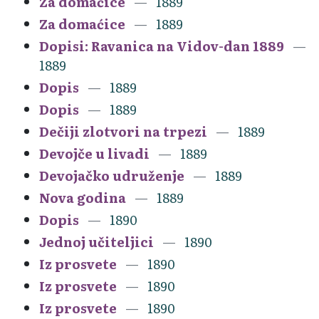
Za domaćice
1889
Za domaćice
1889
Dopisi: Ravanica na Vidov-dan 1889
1889
Dopis
1889
Dopis
1889
Dečiji zlotvori na trpezi
1889
Devojče u livadi
1889
Devojačko udruženje
1889
Nova godina
1889
Dopis
1890
Jednoj učiteljici
1890
Iz prosvete
1890
Iz prosvete
1890
Iz prosvete
1890