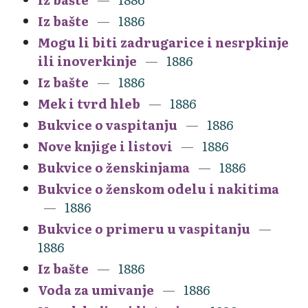
Iz bašte
1886
Mogu li biti zadrugarice i nesrpkinje
ili inoverkinje
1886
Iz bašte
1886
Mek i tvrd hleb
1886
Bukvice o vaspitanju
1886
Nove knjige i listovi
1886
Bukvice o ženskinjama
1886
Bukvice o ženskom odelu i nakitima
1886
Bukvice o primeru u vaspitanju
1886
Iz bašte
1886
Voda za umivanje
1886