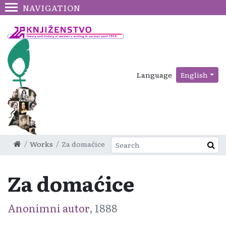
NAVIGATION
Language
English
Works
Za domaćice
Za domaćice
Anonimni autor
, 1888