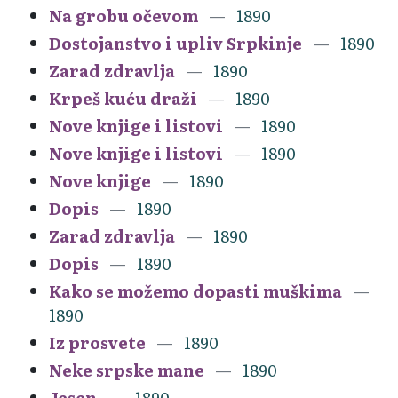
Na grobu očevom
1890
Dostojanstvo i upliv Srpkinje
1890
Zarad zdravlja
1890
Krpeš kuću draži
1890
Nove knjige i listovi
1890
Nove knjige i listovi
1890
Nove knjige
1890
Dopis
1890
Zarad zdravlja
1890
Dopis
1890
Kako se možemo dopasti muškima
1890
Iz prosvete
1890
Neke srpske mane
1890
Jesen
1890