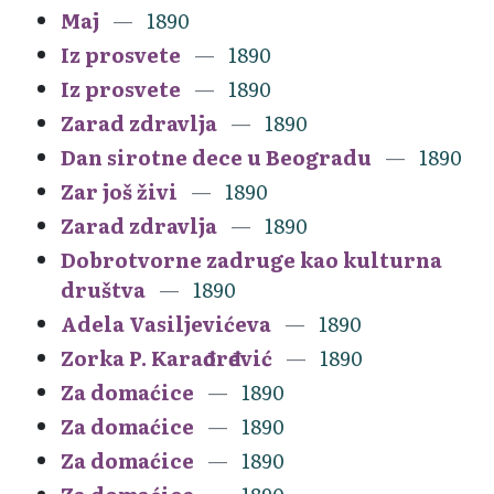
Maj
1890
Iz prosvete
1890
Iz prosvete
1890
Zarad zdravlja
1890
Dan sirotne dece u Beogradu
1890
Zar još živi
1890
Zarad zdravlja
1890
Dobrotvorne zadruge kao kulturna
društva
1890
Adela Vasiljevićeva
1890
Zorka P. Karađorđević
1890
Za domaćice
1890
Za domaćice
1890
Za domaćice
1890