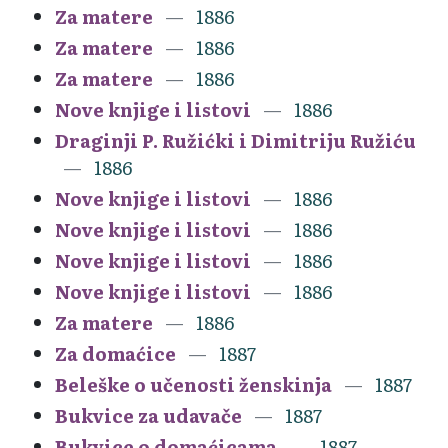
Za matere
1886
Za matere
1886
Za matere
1886
Nove knjige i listovi
1886
Draginji P. Ružićki i Dimitriju Ružiću
1886
Nove knjige i listovi
1886
Nove knjige i listovi
1886
Nove knjige i listovi
1886
Nove knjige i listovi
1886
Za matere
1886
Za domaćice
1887
Beleške o učenosti ženskinja
1887
Bukvice za udavače
1887
Bukvice o domaćicama
1887