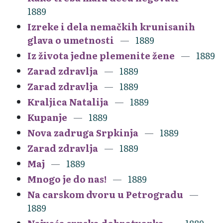
1889
Izreke i dela nemačkih krunisanih
glava o umetnosti
1889
Iz života jedne plemenite žene
1889
Zarad zdravlja
1889
Zarad zdravlja
1889
Kraljica Natalija
1889
Kupanje
1889
Nova zadruga Srpkinja
1889
Zarad zdravlja
1889
Maj
1889
Mnogo je do nas!
1889
Na carskom dvoru u Petrogradu
1889