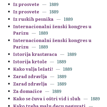
Iz prosvete
1889
Iz prosvete
1889
Iz ruskih pesnika
1889
Internacionalni ženski kongres u
Parizu
1889
Internacionalni ženski kongres u
Parizu
1889
Istorija krastavaca
1889
Istorija krtole
1889
Kako valja ležati!
1889
Zarad zdravlja
1889
Zarad zdravlja
1889
Za domaćice
1889
Kako se čuva i oštri vid i sluh
1889
Kako treba malu decu negovati