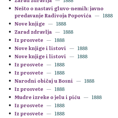
Zarad zdravlja
1888
Nešto o nastavi gluvo-nemih: javno
predavanje Radivoja Popovića
1888
Nove knjige
1888
Zarad zdravlja
1888
Iz prosvete
1888
Nove knjige i listovi
1888
Nove knjige i listovi
1888
Iz prosvete
1888
Iz prosvete
1888
Narodni običaj u Bosni
1888
Iz prosvete
1888
Mudre izreke o jelu i piću
1888
Iz prosvete
1888
Iz prosvete
1888