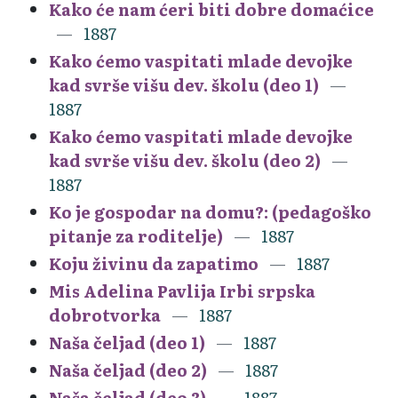
Kako će nam ćeri biti dobre domaćice
1887
Kako ćemo vaspitati mlade devojke
kad svrše višu dev. školu (deo 1)
1887
Kako ćemo vaspitati mlade devojke
kad svrše višu dev. školu (deo 2)
1887
Ko je gospodar na domu?: (pedagoško
pitanje za roditelje)
1887
Koju živinu da zapatimo
1887
Mis Adelina Pavlija Irbi srpska
dobrotvorka
1887
Naša čeljad (deo 1)
1887
Naša čeljad (deo 2)
1887
Naša čeljad (deo 3)
1887