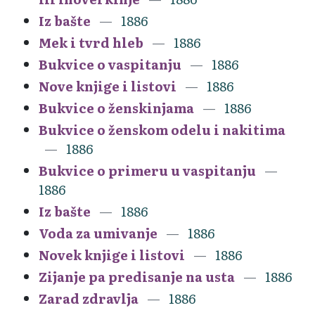
Iz bašte
1886
Mek i tvrd hleb
1886
Bukvice o vaspitanju
1886
Nove knjige i listovi
1886
Bukvice o ženskinjama
1886
Bukvice o ženskom odelu i nakitima
1886
Bukvice o primeru u vaspitanju
1886
Iz bašte
1886
Voda za umivanje
1886
Novek knjige i listovi
1886
Zijanje pa predisanje na usta
1886
Zarad zdravlja
1886