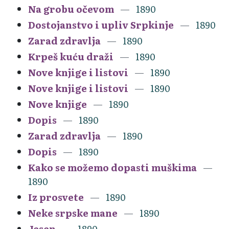
Na grobu očevom
1890
Dostojanstvo i upliv Srpkinje
1890
Zarad zdravlja
1890
Krpeš kuću draži
1890
Nove knjige i listovi
1890
Nove knjige i listovi
1890
Nove knjige
1890
Dopis
1890
Zarad zdravlja
1890
Dopis
1890
Kako se možemo dopasti muškima
1890
Iz prosvete
1890
Neke srpske mane
1890
Jesen
1890