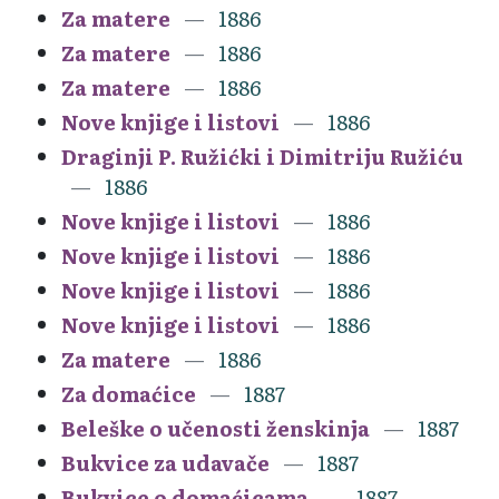
Za matere
1886
Za matere
1886
Za matere
1886
Nove knjige i listovi
1886
Draginji P. Ružićki i Dimitriju Ružiću
1886
Nove knjige i listovi
1886
Nove knjige i listovi
1886
Nove knjige i listovi
1886
Nove knjige i listovi
1886
Za matere
1886
Za domaćice
1887
Beleške o učenosti ženskinja
1887
Bukvice za udavače
1887
Bukvice o domaćicama
1887