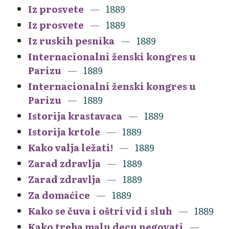
Iz prosvete
1889
Iz prosvete
1889
Iz ruskih pesnika
1889
Internacionalni ženski kongres u
Parizu
1889
Internacionalni ženski kongres u
Parizu
1889
Istorija krastavaca
1889
Istorija krtole
1889
Kako valja ležati!
1889
Zarad zdravlja
1889
Zarad zdravlja
1889
Za domaćice
1889
Kako se čuva i oštri vid i sluh
1889
Kako treba malu decu negovati