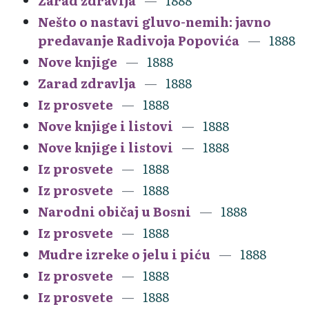
Zarad zdravlja
1888
Nešto o nastavi gluvo-nemih: javno
predavanje Radivoja Popovića
1888
Nove knjige
1888
Zarad zdravlja
1888
Iz prosvete
1888
Nove knjige i listovi
1888
Nove knjige i listovi
1888
Iz prosvete
1888
Iz prosvete
1888
Narodni običaj u Bosni
1888
Iz prosvete
1888
Mudre izreke o jelu i piću
1888
Iz prosvete
1888
Iz prosvete
1888