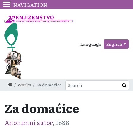
NAVIGATION
Language
English
Works
Za domaćice
Za domaćice
Anonimni autor
, 1888