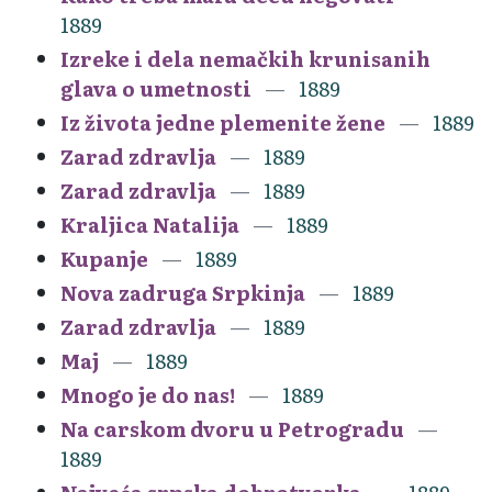
1889
Izreke i dela nemačkih krunisanih
glava o umetnosti
1889
Iz života jedne plemenite žene
1889
Zarad zdravlja
1889
Zarad zdravlja
1889
Kraljica Natalija
1889
Kupanje
1889
Nova zadruga Srpkinja
1889
Zarad zdravlja
1889
Maj
1889
Mnogo je do nas!
1889
Na carskom dvoru u Petrogradu
1889