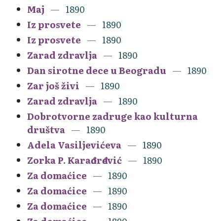
Maj
1890
Iz prosvete
1890
Iz prosvete
1890
Zarad zdravlja
1890
Dan sirotne dece u Beogradu
1890
Zar još živi
1890
Zarad zdravlja
1890
Dobrotvorne zadruge kao kulturna
društva
1890
Adela Vasiljevićeva
1890
Zorka P. Karađorđević
1890
Za domaćice
1890
Za domaćice
1890
Za domaćice
1890