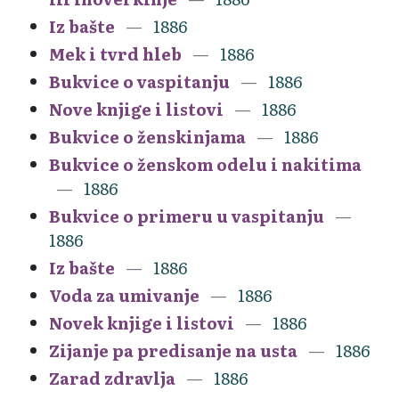
Iz bašte
1886
Mek i tvrd hleb
1886
Bukvice o vaspitanju
1886
Nove knjige i listovi
1886
Bukvice o ženskinjama
1886
Bukvice o ženskom odelu i nakitima
1886
Bukvice o primeru u vaspitanju
1886
Iz bašte
1886
Voda za umivanje
1886
Novek knjige i listovi
1886
Zijanje pa predisanje na usta
1886
Zarad zdravlja
1886