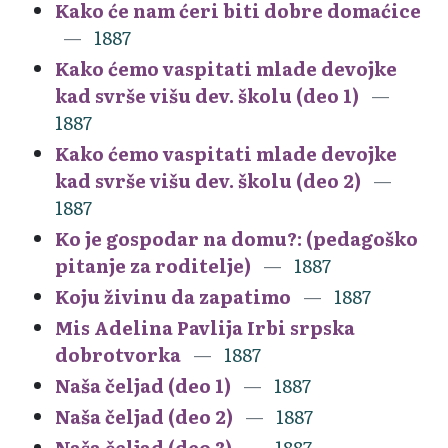
Kako će nam ćeri biti dobre domaćice
1887
Kako ćemo vaspitati mlade devojke
kad svrše višu dev. školu (deo 1)
1887
Kako ćemo vaspitati mlade devojke
kad svrše višu dev. školu (deo 2)
1887
Ko je gospodar na domu?: (pedagoško
pitanje za roditelje)
1887
Koju živinu da zapatimo
1887
Mis Adelina Pavlija Irbi srpska
dobrotvorka
1887
Naša čeljad (deo 1)
1887
Naša čeljad (deo 2)
1887
Naša čeljad (deo 3)
1887