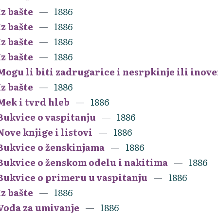
Iz bašte
1886
Iz bašte
1886
Iz bašte
1886
Iz bašte
1886
Mogu li biti zadrugarice i nesrpkinje ili inov
Iz bašte
1886
Mek i tvrd hleb
1886
Bukvice o vaspitanju
1886
Nove knjige i listovi
1886
Bukvice o ženskinjama
1886
Bukvice o ženskom odelu i nakitima
1886
Bukvice o primeru u vaspitanju
1886
Iz bašte
1886
Voda za umivanje
1886