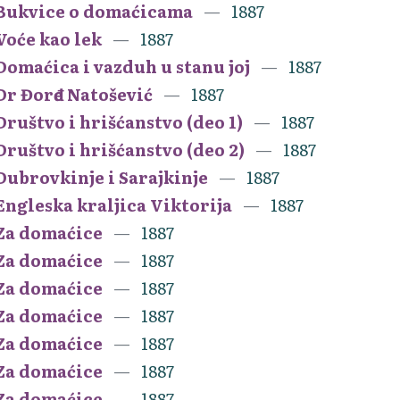
Bukvice o domaćicama
1887
Voće kao lek
1887
Domaćica i vazduh u stanu joj
1887
Dr Đorđe Natošević
1887
Društvo i hrišćanstvo (deo 1)
1887
Društvo i hrišćanstvo (deo 2)
1887
Dubrovkinje i Sarajkinje
1887
Engleska kraljica Viktorija
1887
Za domaćice
1887
Za domaćice
1887
Za domaćice
1887
Za domaćice
1887
Za domaćice
1887
Za domaćice
1887
Za domaćice
1887