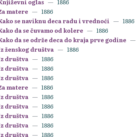
Književni oglas
1886
Za matere
1886
Kako se naviknu deca radu i vrednoći
1886
Kako da se čuvamo od kolere
1886
Kako da se održe deca do kraja prve godine
Iz ženskog društva
1886
Iz društva
1886
Iz društva
1886
Iz društva
1886
Za matere
1886
Iz društva
1886
Iz društva
1886
Iz društva
1886
Iz društva
1886
Iz društva
1886