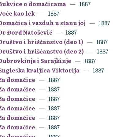
Bukvice o domaćicama
1887
Voće kao lek
1887
Domaćica i vazduh u stanu joj
1887
Dr Đorđe Natošević
1887
Društvo i hrišćanstvo (deo 1)
1887
Društvo i hrišćanstvo (deo 2)
1887
Dubrovkinje i Sarajkinje
1887
Engleska kraljica Viktorija
1887
Za domaćice
1887
Za domaćice
1887
Za domaćice
1887
Za domaćice
1887
Za domaćice
1887
Za domaćice
1887
Za domaćice
1887