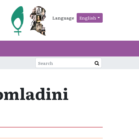
Language
English
 omladini