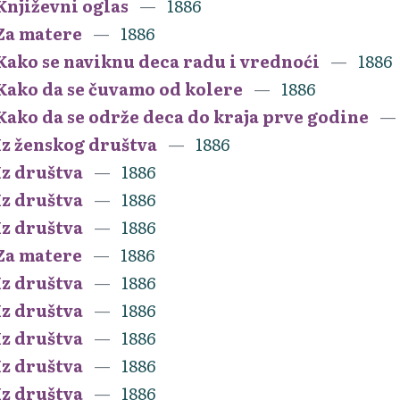
Književni oglas
1886
Za matere
1886
Kako se naviknu deca radu i vrednoći
1886
Kako da se čuvamo od kolere
1886
Kako da se održe deca do kraja prve godine
Iz ženskog društva
1886
Iz društva
1886
Iz društva
1886
Iz društva
1886
Za matere
1886
Iz društva
1886
Iz društva
1886
Iz društva
1886
Iz društva
1886
Iz društva
1886