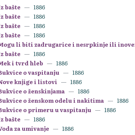
Iz bašte
1886
Iz bašte
1886
Iz bašte
1886
Iz bašte
1886
Mogu li biti zadrugarice i nesrpkinje ili inov
Iz bašte
1886
Mek i tvrd hleb
1886
Bukvice o vaspitanju
1886
Nove knjige i listovi
1886
Bukvice o ženskinjama
1886
Bukvice o ženskom odelu i nakitima
1886
Bukvice o primeru u vaspitanju
1886
Iz bašte
1886
Voda za umivanje
1886