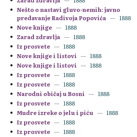
Zarad zdravlja
1888
Nešto o nastavi gluvo-nemih: javno
predavanje Radivoja Popovića
1888
Nove knjige
1888
Zarad zdravlja
1888
Iz prosvete
1888
Nove knjige i listovi
1888
Nove knjige i listovi
1888
Iz prosvete
1888
Iz prosvete
1888
Narodni običaj u Bosni
1888
Iz prosvete
1888
Mudre izreke o jelu i piću
1888
Iz prosvete
1888
Iz prosvete
1888