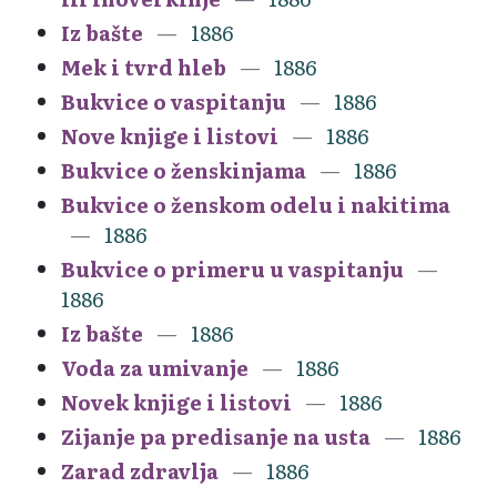
Iz bašte
1886
Mek i tvrd hleb
1886
Bukvice o vaspitanju
1886
Nove knjige i listovi
1886
Bukvice o ženskinjama
1886
Bukvice o ženskom odelu i nakitima
1886
Bukvice o primeru u vaspitanju
1886
Iz bašte
1886
Voda za umivanje
1886
Novek knjige i listovi
1886
Zijanje pa predisanje na usta
1886
Zarad zdravlja
1886