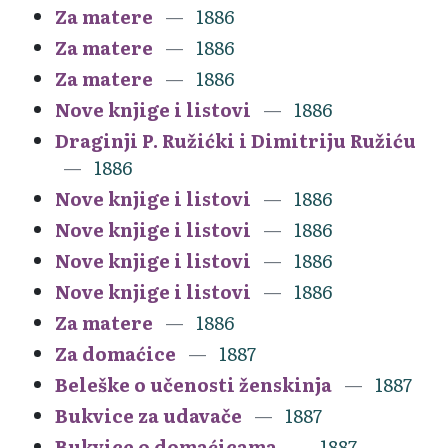
Za matere
1886
Za matere
1886
Za matere
1886
Nove knjige i listovi
1886
Draginji P. Ružićki i Dimitriju Ružiću
1886
Nove knjige i listovi
1886
Nove knjige i listovi
1886
Nove knjige i listovi
1886
Nove knjige i listovi
1886
Za matere
1886
Za domaćice
1887
Beleške o učenosti ženskinja
1887
Bukvice za udavače
1887
Bukvice o domaćicama
1887