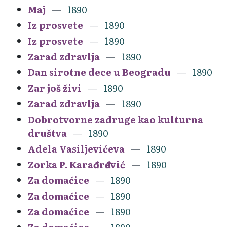
Maj
1890
Iz prosvete
1890
Iz prosvete
1890
Zarad zdravlja
1890
Dan sirotne dece u Beogradu
1890
Zar još živi
1890
Zarad zdravlja
1890
Dobrotvorne zadruge kao kulturna
društva
1890
Adela Vasiljevićeva
1890
Zorka P. Karađorđević
1890
Za domaćice
1890
Za domaćice
1890
Za domaćice
1890