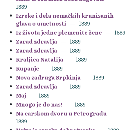
1889
Izreke i dela nemačkih krunisanih
glava o umetnosti
1889
Iz života jedne plemenite žene
1889
Zarad zdravlja
1889
Zarad zdravlja
1889
Kraljica Natalija
1889
Kupanje
1889
Nova zadruga Srpkinja
1889
Zarad zdravlja
1889
Maj
1889
Mnogo je do nas!
1889
Na carskom dvoru u Petrogradu
1889