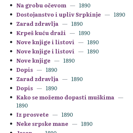
Na grobu očevom
1890
Dostojanstvo i upliv Srpkinje
1890
Zarad zdravlja
1890
Krpeš kuću draži
1890
Nove knjige i listovi
1890
Nove knjige i listovi
1890
Nove knjige
1890
Dopis
1890
Zarad zdravlja
1890
Dopis
1890
Kako se možemo dopasti muškima
1890
Iz prosvete
1890
Neke srpske mane
1890
Jesen
1890