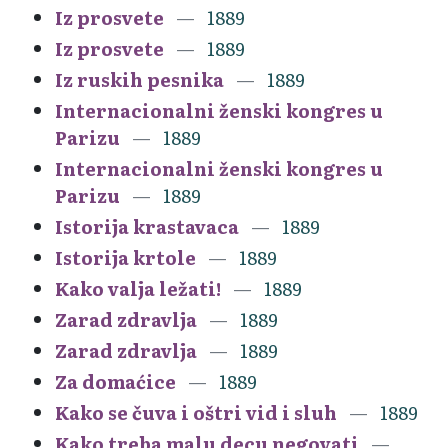
Iz prosvete
1889
Iz prosvete
1889
Iz ruskih pesnika
1889
Internacionalni ženski kongres u
Parizu
1889
Internacionalni ženski kongres u
Parizu
1889
Istorija krastavaca
1889
Istorija krtole
1889
Kako valja ležati!
1889
Zarad zdravlja
1889
Zarad zdravlja
1889
Za domaćice
1889
Kako se čuva i oštri vid i sluh
1889
Kako treba malu decu negovati