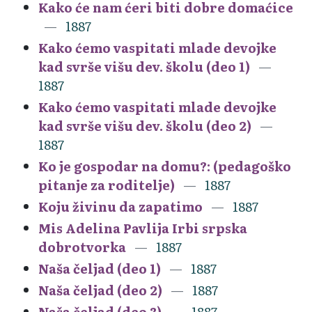
Kako će nam ćeri biti dobre domaćice
1887
Kako ćemo vaspitati mlade devojke
kad svrše višu dev. školu (deo 1)
1887
Kako ćemo vaspitati mlade devojke
kad svrše višu dev. školu (deo 2)
1887
Ko je gospodar na domu?: (pedagoško
pitanje za roditelje)
1887
Koju živinu da zapatimo
1887
Mis Adelina Pavlija Irbi srpska
dobrotvorka
1887
Naša čeljad (deo 1)
1887
Naša čeljad (deo 2)
1887
Naša čeljad (deo 3)
1887