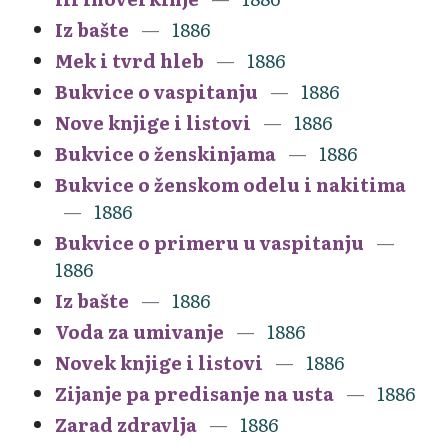
Iz bašte
1886
Mek i tvrd hleb
1886
Bukvice o vaspitanju
1886
Nove knjige i listovi
1886
Bukvice o ženskinjama
1886
Bukvice o ženskom odelu i nakitima
1886
Bukvice o primeru u vaspitanju
1886
Iz bašte
1886
Voda za umivanje
1886
Novek knjige i listovi
1886
Zijanje pa predisanje na usta
1886
Zarad zdravlja
1886