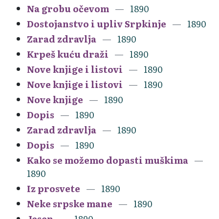
Na grobu očevom
1890
Dostojanstvo i upliv Srpkinje
1890
Zarad zdravlja
1890
Krpeš kuću draži
1890
Nove knjige i listovi
1890
Nove knjige i listovi
1890
Nove knjige
1890
Dopis
1890
Zarad zdravlja
1890
Dopis
1890
Kako se možemo dopasti muškima
1890
Iz prosvete
1890
Neke srpske mane
1890
Jesen
1890