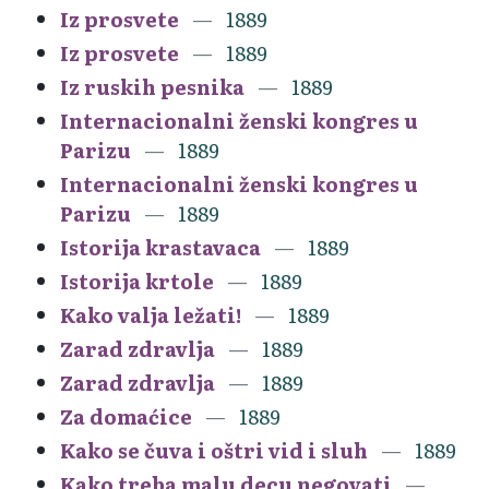
Iz prosvete
1889
Iz prosvete
1889
Iz ruskih pesnika
1889
Internacionalni ženski kongres u
Parizu
1889
Internacionalni ženski kongres u
Parizu
1889
Istorija krastavaca
1889
Istorija krtole
1889
Kako valja ležati!
1889
Zarad zdravlja
1889
Zarad zdravlja
1889
Za domaćice
1889
Kako se čuva i oštri vid i sluh
1889
Kako treba malu decu negovati