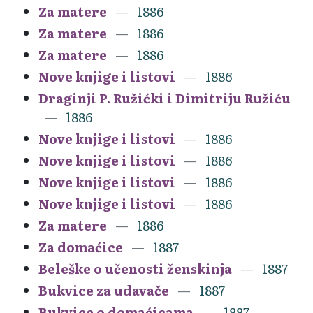
Za matere
1886
Za matere
1886
Za matere
1886
Nove knjige i listovi
1886
Draginji P. Ružićki i Dimitriju Ružiću
1886
Nove knjige i listovi
1886
Nove knjige i listovi
1886
Nove knjige i listovi
1886
Nove knjige i listovi
1886
Za matere
1886
Za domaćice
1887
Beleške o učenosti ženskinja
1887
Bukvice za udavače
1887
Bukvice o domaćicama
1887