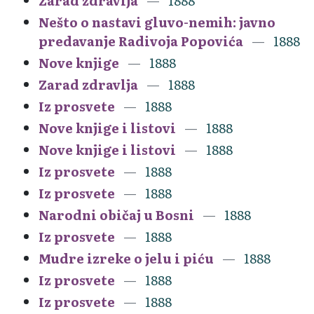
Zarad zdravlja
1888
Nešto o nastavi gluvo-nemih: javno
predavanje Radivoja Popovića
1888
Nove knjige
1888
Zarad zdravlja
1888
Iz prosvete
1888
Nove knjige i listovi
1888
Nove knjige i listovi
1888
Iz prosvete
1888
Iz prosvete
1888
Narodni običaj u Bosni
1888
Iz prosvete
1888
Mudre izreke o jelu i piću
1888
Iz prosvete
1888
Iz prosvete
1888