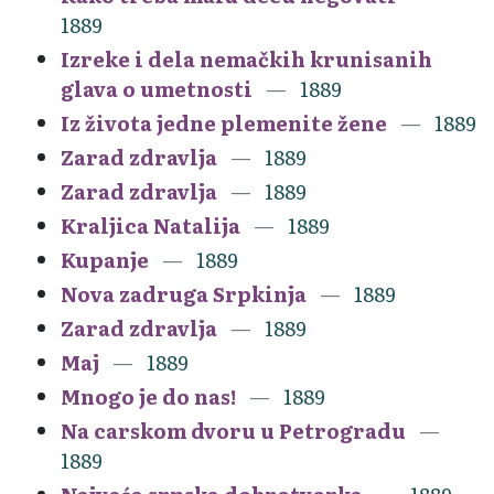
1889
Izreke i dela nemačkih krunisanih
glava o umetnosti
1889
Iz života jedne plemenite žene
1889
Zarad zdravlja
1889
Zarad zdravlja
1889
Kraljica Natalija
1889
Kupanje
1889
Nova zadruga Srpkinja
1889
Zarad zdravlja
1889
Maj
1889
Mnogo je do nas!
1889
Na carskom dvoru u Petrogradu
1889