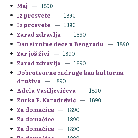
Maj
1890
Iz prosvete
1890
Iz prosvete
1890
Zarad zdravlja
1890
Dan sirotne dece u Beogradu
1890
Zar još živi
1890
Zarad zdravlja
1890
Dobrotvorne zadruge kao kulturna
društva
1890
Adela Vasiljevićeva
1890
Zorka P. Karađorđević
1890
Za domaćice
1890
Za domaćice
1890
Za domaćice
1890