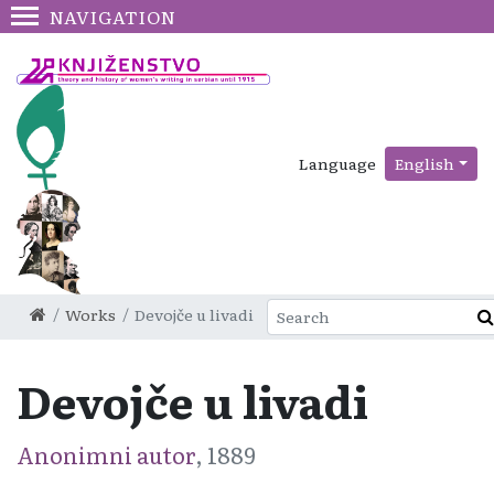
NAVIGATION
Language
English
Works
Devojče u livadi
Devojče u livadi
Anonimni autor
, 1889