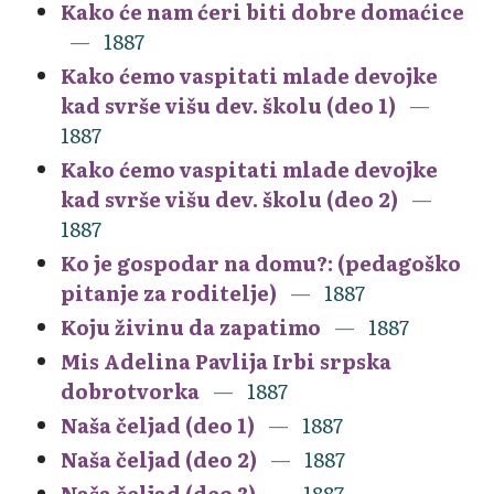
Kako će nam ćeri biti dobre domaćice
1887
Kako ćemo vaspitati mlade devojke
kad svrše višu dev. školu (deo 1)
1887
Kako ćemo vaspitati mlade devojke
kad svrše višu dev. školu (deo 2)
1887
Ko je gospodar na domu?: (pedagoško
pitanje za roditelje)
1887
Koju živinu da zapatimo
1887
Mis Adelina Pavlija Irbi srpska
dobrotvorka
1887
Naša čeljad (deo 1)
1887
Naša čeljad (deo 2)
1887
Naša čeljad (deo 3)
1887