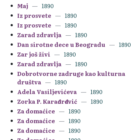
Maj
1890
Iz prosvete
1890
Iz prosvete
1890
Zarad zdravlja
1890
Dan sirotne dece u Beogradu
1890
Zar još živi
1890
Zarad zdravlja
1890
Dobrotvorne zadruge kao kulturna
društva
1890
Adela Vasiljevićeva
1890
Zorka P. Karađorđević
1890
Za domaćice
1890
Za domaćice
1890
Za domaćice
1890