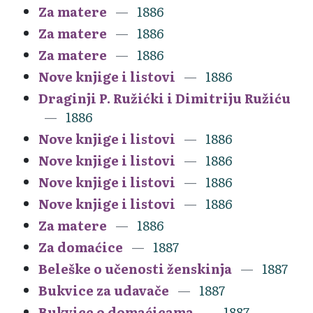
Za matere
1886
Za matere
1886
Za matere
1886
Nove knjige i listovi
1886
Draginji P. Ružićki i Dimitriju Ružiću
1886
Nove knjige i listovi
1886
Nove knjige i listovi
1886
Nove knjige i listovi
1886
Nove knjige i listovi
1886
Za matere
1886
Za domaćice
1887
Beleške o učenosti ženskinja
1887
Bukvice za udavače
1887
Bukvice o domaćicama
1887