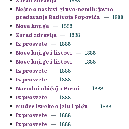
Zarad zdravlja
1888
Nešto o nastavi gluvo-nemih: javno
predavanje Radivoja Popovića
1888
Nove knjige
1888
Zarad zdravlja
1888
Iz prosvete
1888
Nove knjige i listovi
1888
Nove knjige i listovi
1888
Iz prosvete
1888
Iz prosvete
1888
Narodni običaj u Bosni
1888
Iz prosvete
1888
Mudre izreke o jelu i piću
1888
Iz prosvete
1888
Iz prosvete
1888