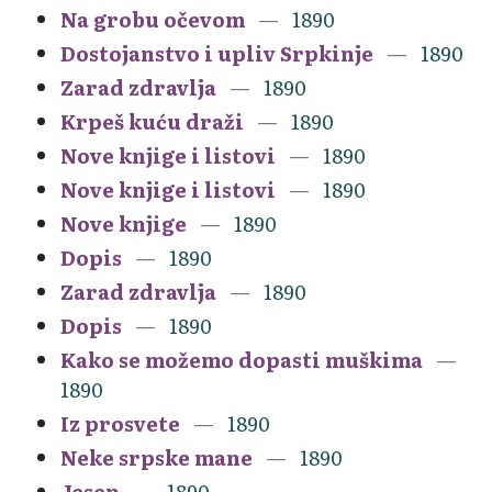
Na grobu očevom
1890
Dostojanstvo i upliv Srpkinje
1890
Zarad zdravlja
1890
Krpeš kuću draži
1890
Nove knjige i listovi
1890
Nove knjige i listovi
1890
Nove knjige
1890
Dopis
1890
Zarad zdravlja
1890
Dopis
1890
Kako se možemo dopasti muškima
1890
Iz prosvete
1890
Neke srpske mane
1890
Jesen
1890