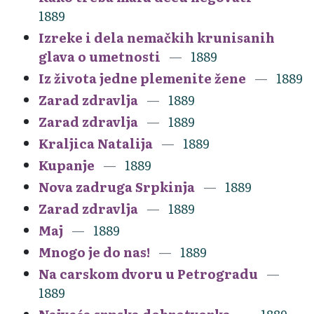
1889
Izreke i dela nemačkih krunisanih
glava o umetnosti
1889
Iz života jedne plemenite žene
1889
Zarad zdravlja
1889
Zarad zdravlja
1889
Kraljica Natalija
1889
Kupanje
1889
Nova zadruga Srpkinja
1889
Zarad zdravlja
1889
Maj
1889
Mnogo je do nas!
1889
Na carskom dvoru u Petrogradu
1889