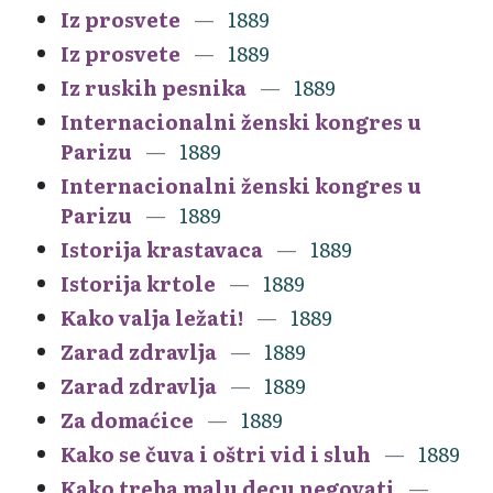
Iz prosvete
1889
Iz prosvete
1889
Iz ruskih pesnika
1889
Internacionalni ženski kongres u
Parizu
1889
Internacionalni ženski kongres u
Parizu
1889
Istorija krastavaca
1889
Istorija krtole
1889
Kako valja ležati!
1889
Zarad zdravlja
1889
Zarad zdravlja
1889
Za domaćice
1889
Kako se čuva i oštri vid i sluh
1889
Kako treba malu decu negovati