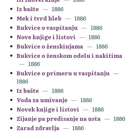
Iz bašte
1886
Mek i tvrd hleb
1886
Bukvice o vaspitanju
1886
Nove knjige i listovi
1886
Bukvice o ženskinjama
1886
Bukvice o ženskom odelu i nakitima
1886
Bukvice o primeru u vaspitanju
1886
Iz bašte
1886
Voda za umivanje
1886
Novek knjige i listovi
1886
Zijanje pa predisanje na usta
1886
Zarad zdravlja
1886