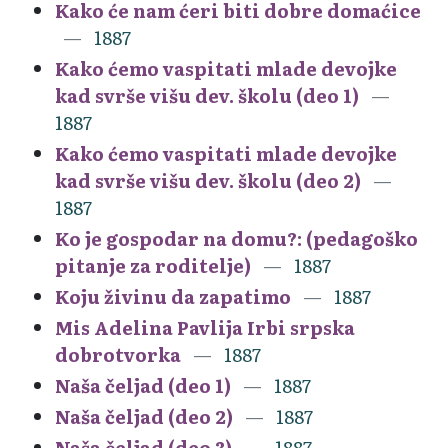
Kako će nam ćeri biti dobre domaćice
1887
Kako ćemo vaspitati mlade devojke
kad svrše višu dev. školu (deo 1)
1887
Kako ćemo vaspitati mlade devojke
kad svrše višu dev. školu (deo 2)
1887
Ko je gospodar na domu?: (pedagoško
pitanje za roditelje)
1887
Koju živinu da zapatimo
1887
Mis Adelina Pavlija Irbi srpska
dobrotvorka
1887
Naša čeljad (deo 1)
1887
Naša čeljad (deo 2)
1887
Naša čeljad (deo 3)
1887