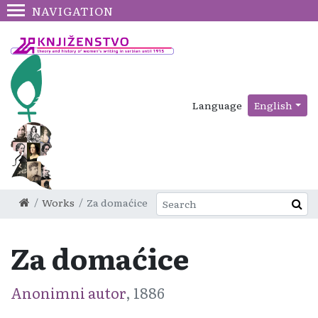
NAVIGATION
Language
English
Works
Za domaćice
Za domaćice
Anonimni autor
, 1886