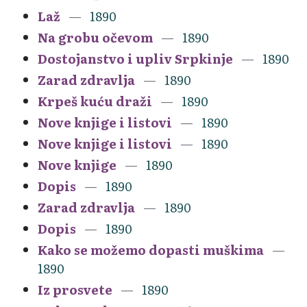
Laž
1890
Na grobu očevom
1890
Dostojanstvo i upliv Srpkinje
1890
Zarad zdravlja
1890
Krpeš kuću draži
1890
Nove knjige i listovi
1890
Nove knjige i listovi
1890
Nove knjige
1890
Dopis
1890
Zarad zdravlja
1890
Dopis
1890
Kako se možemo dopasti muškima
1890
Iz prosvete
1890