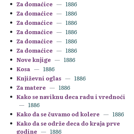
Za domaćice
1886
Za domaćice
1886
Za domaćice
1886
Za domaćice
1886
Za domaćice
1886
Za domaćice
1886
Nove knjige
1886
Kosa
1886
Književni oglas
1886
Za matere
1886
Kako se naviknu deca radu i vrednoći
1886
Kako da se čuvamo od kolere
1886
Kako da se održe deca do kraja prve
godine
1886