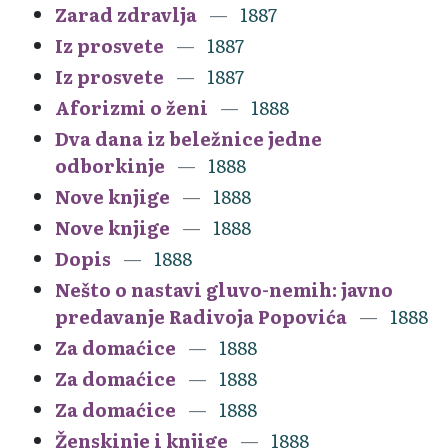
Zarad zdravlja
1887
Iz prosvete
1887
Iz prosvete
1887
Aforizmi o ženi
1888
Dva dana iz beležnice jedne
odborkinje
1888
Nove knjige
1888
Nove knjige
1888
Dopis
1888
Nešto o nastavi gluvo-nemih: javno
predavanje Radivoja Popovića
1888
Za domaćice
1888
Za domaćice
1888
Za domaćice
1888
Ženskinje i knjige
1888