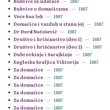
Bukvice za udavače
1887
Bukvice o domaćicama
1887
Voće kao lek
1887
Domaćica i vazduh u stanu joj
1887
Dr Đorđe Natošević
1887
Društvo i hrišćanstvo (deo 1)
1887
Društvo i hrišćanstvo (deo 2)
1887
Dubrovkinje i Sarajkinje
1887
Engleska kraljica Viktorija
1887
Za domaćice
1887
Za domaćice
1887
Za domaćice
1887
Za domaćice
1887
Za domaćice
1887
Za domaćice
1887