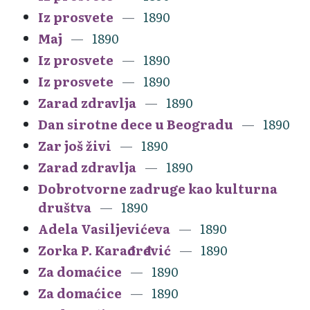
Iz prosvete
1890
Maj
1890
Iz prosvete
1890
Iz prosvete
1890
Zarad zdravlja
1890
Dan sirotne dece u Beogradu
1890
Zar još živi
1890
Zarad zdravlja
1890
Dobrotvorne zadruge kao kulturna
društva
1890
Adela Vasiljevićeva
1890
Zorka P. Karađorđević
1890
Za domaćice
1890
Za domaćice
1890