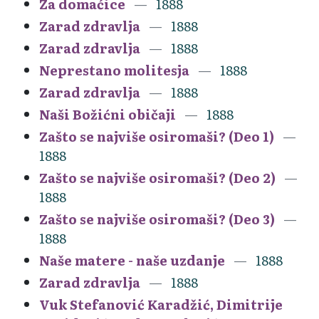
Za domaćice
1888
Zarad zdravlja
1888
Zarad zdravlja
1888
Neprestano molitesja
1888
Zarad zdravlja
1888
Naši Božićni običaji
1888
Zašto se najviše osiromaši? (Deo 1)
1888
Zašto se najviše osiromaši? (Deo 2)
1888
Zašto se najviše osiromaši? (Deo 3)
1888
Naše matere - naše uzdanje
1888
Zarad zdravlja
1888
Vuk Stefanović Karadžić, Dimitrije