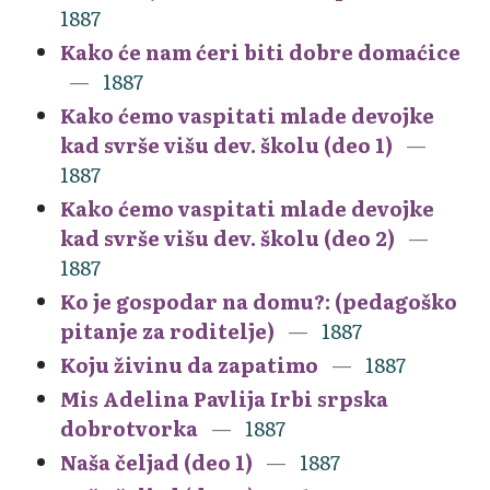
1887
Kako će nam ćeri biti dobre domaćice
1887
Kako ćemo vaspitati mlade devojke
kad svrše višu dev. školu (deo 1)
1887
Kako ćemo vaspitati mlade devojke
kad svrše višu dev. školu (deo 2)
1887
Ko je gospodar na domu?: (pedagoško
pitanje za roditelje)
1887
Koju živinu da zapatimo
1887
Mis Adelina Pavlija Irbi srpska
dobrotvorka
1887
Naša čeljad (deo 1)
1887