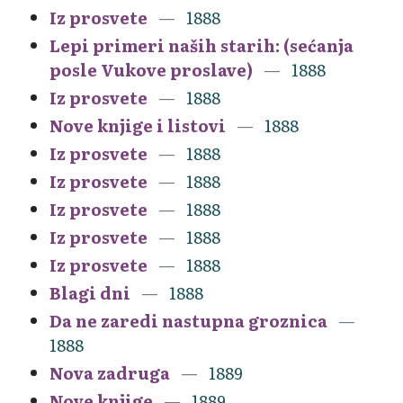
Iz prosvete
1888
Lepi primeri naših starih: (sećanja
posle Vukove proslave)
1888
Iz prosvete
1888
Nove knjige i listovi
1888
Iz prosvete
1888
Iz prosvete
1888
Iz prosvete
1888
Iz prosvete
1888
Iz prosvete
1888
Blagi dni
1888
Da ne zaredi nastupna groznica
1888
Nova zadruga
1889
Nove knjige
1889