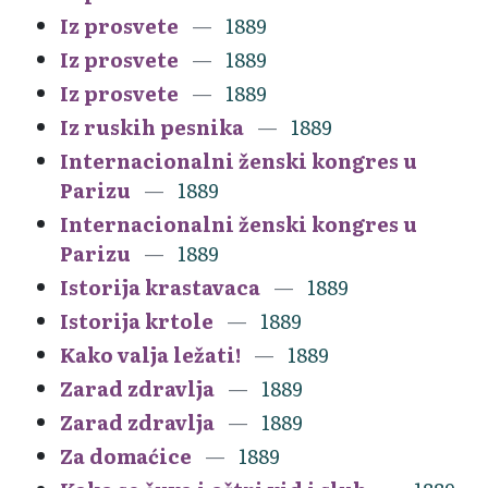
Iz prosvete
1889
Iz prosvete
1889
Iz prosvete
1889
Iz ruskih pesnika
1889
Internacionalni ženski kongres u
Parizu
1889
Internacionalni ženski kongres u
Parizu
1889
Istorija krastavaca
1889
Istorija krtole
1889
Kako valja ležati!
1889
Zarad zdravlja
1889
Zarad zdravlja
1889
Za domaćice
1889