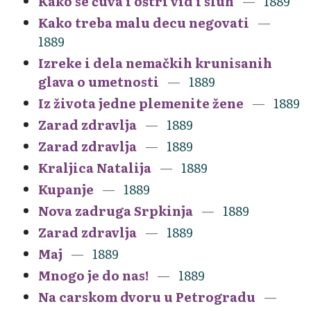
Kako se čuva i oštri vid i sluh
1889
Kako treba malu decu negovati
1889
Izreke i dela nemačkih krunisanih
glava o umetnosti
1889
Iz života jedne plemenite žene
1889
Zarad zdravlja
1889
Zarad zdravlja
1889
Kraljica Natalija
1889
Kupanje
1889
Nova zadruga Srpkinja
1889
Zarad zdravlja
1889
Maj
1889
Mnogo je do nas!
1889
Na carskom dvoru u Petrogradu