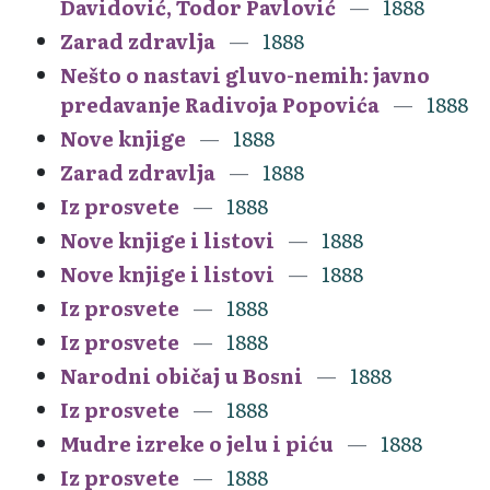
Davidović, Todor Pavlović
1888
Zarad zdravlja
1888
Nešto o nastavi gluvo-nemih: javno
predavanje Radivoja Popovića
1888
Nove knjige
1888
Zarad zdravlja
1888
Iz prosvete
1888
Nove knjige i listovi
1888
Nove knjige i listovi
1888
Iz prosvete
1888
Iz prosvete
1888
Narodni običaj u Bosni
1888
Iz prosvete
1888
Mudre izreke o jelu i piću
1888
Iz prosvete
1888