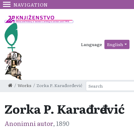
NAVIGATION
Language
English
Works
Zorka P. Karađorđević
Zorka P. Karađorđević
Anonimni autor
, 1890