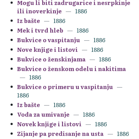
Mogu li biti zadrugarice i nesrpkinje
ili inoverkinje
1886
Iz bašte
1886
Mek i tvrd hleb
1886
Bukvice o vaspitanju
1886
Nove knjige i listovi
1886
Bukvice o ženskinjama
1886
Bukvice o ženskom odelu i nakitima
1886
Bukvice o primeru u vaspitanju
1886
Iz bašte
1886
Voda za umivanje
1886
Novek knjige i listovi
1886
Zijanje pa predisanje na usta
1886