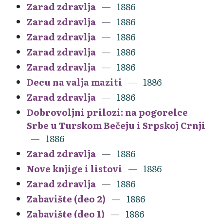
Zarad zdravlja
1886
Zarad zdravlja
1886
Zarad zdravlja
1886
Zarad zdravlja
1886
Zarad zdravlja
1886
Decu na valja maziti
1886
Zarad zdravlja
1886
Dobrovoljni prilozi: na pogorelce
Srbe u Turskom Bečeju i Srpskoj Crnji
1886
Zarad zdravlja
1886
Nove knjige i listovi
1886
Zarad zdravlja
1886
Zabavište (deo 2)
1886
Zabavište (deo 1)
1886