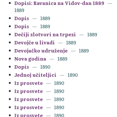
Dopisi: Ravanica na Vidov-dan 1889
1889
Dopis
1889
Dopis
1889
Dečiji zlotvori na trpezi
1889
Devojče u livadi
1889
Devojačko udruženje
1889
Nova godina
1889
Dopis
1890
Jednoj učiteljici
1890
Iz prosvete
1890
Iz prosvete
1890
Iz prosvete
1890
Iz prosvete
1890
Iz prosvete
1890