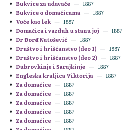
Bukvice za udavače
1887
Bukvice o domaćicama
1887
Voće kao lek
1887
Domaćica i vazduh u stanu joj
1887
Dr Đorđe Natošević
1887
Društvo i hrišćanstvo (deo 1)
1887
Društvo i hrišćanstvo (deo 2)
1887
Dubrovkinje i Sarajkinje
1887
Engleska kraljica Viktorija
1887
Za domaćice
1887
Za domaćice
1887
Za domaćice
1887
Za domaćice
1887
Za domaćice
1887
Za domaćice
1887