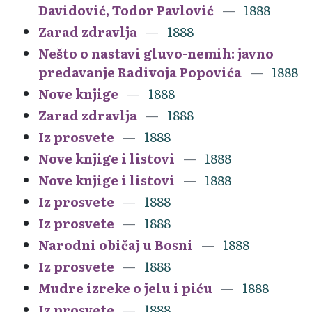
Davidović, Todor Pavlović
1888
Zarad zdravlja
1888
Nešto o nastavi gluvo-nemih: javno
predavanje Radivoja Popovića
1888
Nove knjige
1888
Zarad zdravlja
1888
Iz prosvete
1888
Nove knjige i listovi
1888
Nove knjige i listovi
1888
Iz prosvete
1888
Iz prosvete
1888
Narodni običaj u Bosni
1888
Iz prosvete
1888
Mudre izreke o jelu i piću
1888
Iz prosvete
1888