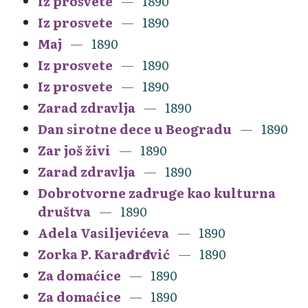
Iz prosvete
1890
Iz prosvete
1890
Maj
1890
Iz prosvete
1890
Iz prosvete
1890
Zarad zdravlja
1890
Dan sirotne dece u Beogradu
1890
Zar još živi
1890
Zarad zdravlja
1890
Dobrotvorne zadruge kao kulturna
društva
1890
Adela Vasiljevićeva
1890
Zorka P. Karađorđević
1890
Za domaćice
1890
Za domaćice
1890