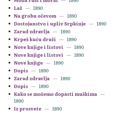
Moda ruši i moral
1890
Laž
1890
Na grobu očevom
1890
Dostojanstvo i upliv Srpkinje
1890
Zarad zdravlja
1890
Krpeš kuću draži
1890
Nove knjige i listovi
1890
Nove knjige i listovi
1890
Nove knjige
1890
Dopis
1890
Zarad zdravlja
1890
Dopis
1890
Kako se možemo dopasti muškima
1890
Iz prosvete
1890