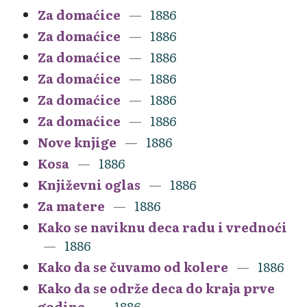
Za domaćice
1886
Za domaćice
1886
Za domaćice
1886
Za domaćice
1886
Za domaćice
1886
Za domaćice
1886
Nove knjige
1886
Kosa
1886
Književni oglas
1886
Za matere
1886
Kako se naviknu deca radu i vrednoći
1886
Kako da se čuvamo od kolere
1886
Kako da se održe deca do kraja prve
godine
1886