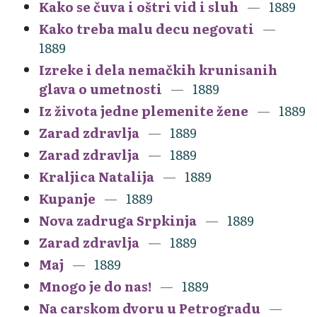
Kako se čuva i oštri vid i sluh
1889
Kako treba malu decu negovati
1889
Izreke i dela nemačkih krunisanih
glava o umetnosti
1889
Iz života jedne plemenite žene
1889
Zarad zdravlja
1889
Zarad zdravlja
1889
Kraljica Natalija
1889
Kupanje
1889
Nova zadruga Srpkinja
1889
Zarad zdravlja
1889
Maj
1889
Mnogo je do nas!
1889
Na carskom dvoru u Petrogradu