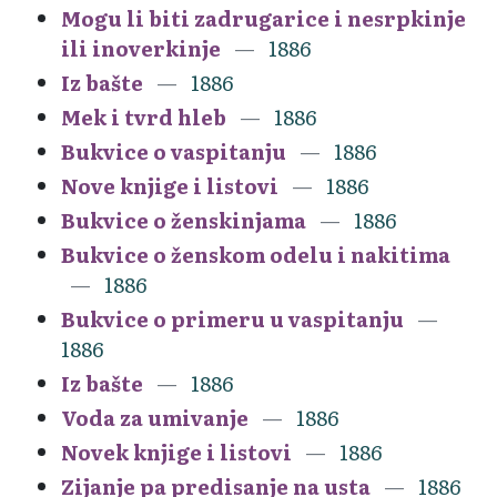
Mogu li biti zadrugarice i nesrpkinje
ili inoverkinje
1886
Iz bašte
1886
Mek i tvrd hleb
1886
Bukvice o vaspitanju
1886
Nove knjige i listovi
1886
Bukvice o ženskinjama
1886
Bukvice o ženskom odelu i nakitima
1886
Bukvice o primeru u vaspitanju
1886
Iz bašte
1886
Voda za umivanje
1886
Novek knjige i listovi
1886
Zijanje pa predisanje na usta
1886