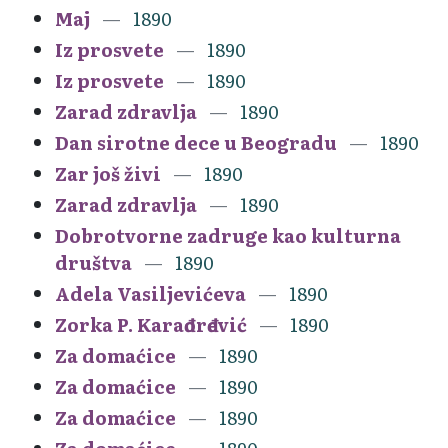
Maj
1890
Iz prosvete
1890
Iz prosvete
1890
Zarad zdravlja
1890
Dan sirotne dece u Beogradu
1890
Zar još živi
1890
Zarad zdravlja
1890
Dobrotvorne zadruge kao kulturna
društva
1890
Adela Vasiljevićeva
1890
Zorka P. Karađorđević
1890
Za domaćice
1890
Za domaćice
1890
Za domaćice
1890