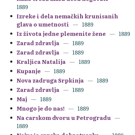
1889
Izreke i dela nemačkih krunisanih
glava o umetnosti
1889
Iz života jedne plemenite žene
1889
Zarad zdravlja
1889
Zarad zdravlja
1889
Kraljica Natalija
1889
Kupanje
1889
Nova zadruga Srpkinja
1889
Zarad zdravlja
1889
Maj
1889
Mnogo je do nas!
1889
Na carskom dvoru u Petrogradu
1889