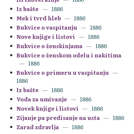
Iz bašte
1886
Mek i tvrd hleb
1886
Bukvice o vaspitanju
1886
Nove knjige i listovi
1886
Bukvice o ženskinjama
1886
Bukvice o ženskom odelu i nakitima
1886
Bukvice o primeru u vaspitanju
1886
Iz bašte
1886
Voda za umivanje
1886
Novek knjige i listovi
1886
Zijanje pa predisanje na usta
1886
Zarad zdravlja
1886