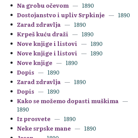
Na grobu očevom
1890
Dostojanstvo i upliv Srpkinje
1890
Zarad zdravlja
1890
Krpeš kuću draži
1890
Nove knjige i listovi
1890
Nove knjige i listovi
1890
Nove knjige
1890
Dopis
1890
Zarad zdravlja
1890
Dopis
1890
Kako se možemo dopasti muškima
1890
Iz prosvete
1890
Neke srpske mane
1890
Jesen
1890