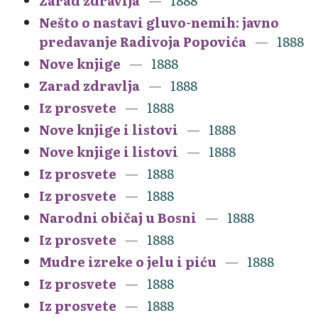
Zarad zdravlja
1888
Nešto o nastavi gluvo-nemih: javno
predavanje Radivoja Popovića
1888
Nove knjige
1888
Zarad zdravlja
1888
Iz prosvete
1888
Nove knjige i listovi
1888
Nove knjige i listovi
1888
Iz prosvete
1888
Iz prosvete
1888
Narodni običaj u Bosni
1888
Iz prosvete
1888
Mudre izreke o jelu i piću
1888
Iz prosvete
1888
Iz prosvete
1888