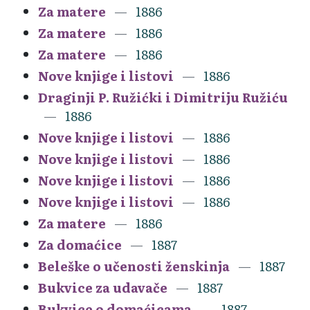
Za matere
1886
Za matere
1886
Za matere
1886
Nove knjige i listovi
1886
Draginji P. Ružićki i Dimitriju Ružiću
1886
Nove knjige i listovi
1886
Nove knjige i listovi
1886
Nove knjige i listovi
1886
Nove knjige i listovi
1886
Za matere
1886
Za domaćice
1887
Beleške o učenosti ženskinja
1887
Bukvice za udavače
1887
Bukvice o domaćicama
1887