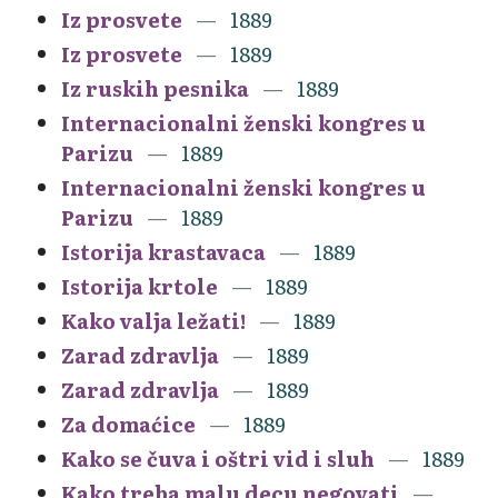
Iz prosvete
1889
Iz prosvete
1889
Iz ruskih pesnika
1889
Internacionalni ženski kongres u
Parizu
1889
Internacionalni ženski kongres u
Parizu
1889
Istorija krastavaca
1889
Istorija krtole
1889
Kako valja ležati!
1889
Zarad zdravlja
1889
Zarad zdravlja
1889
Za domaćice
1889
Kako se čuva i oštri vid i sluh
1889
Kako treba malu decu negovati