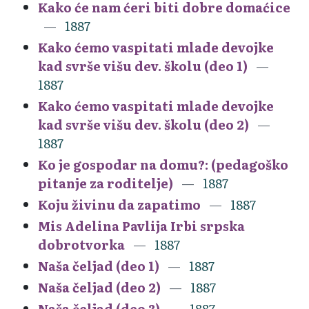
Kako će nam ćeri biti dobre domaćice
1887
Kako ćemo vaspitati mlade devojke
kad svrše višu dev. školu (deo 1)
1887
Kako ćemo vaspitati mlade devojke
kad svrše višu dev. školu (deo 2)
1887
Ko je gospodar na domu?: (pedagoško
pitanje za roditelje)
1887
Koju živinu da zapatimo
1887
Mis Adelina Pavlija Irbi srpska
dobrotvorka
1887
Naša čeljad (deo 1)
1887
Naša čeljad (deo 2)
1887
Naša čeljad (deo 3)
1887