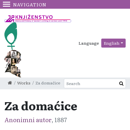
NAVIGATION
Language
English
Works
Za domaćice
Za domaćice
Anonimni autor
, 1887