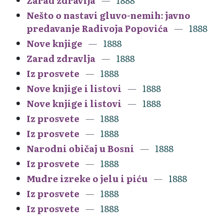
Zarad zdravlja
1888
Nešto o nastavi gluvo-nemih: javno
predavanje Radivoja Popovića
1888
Nove knjige
1888
Zarad zdravlja
1888
Iz prosvete
1888
Nove knjige i listovi
1888
Nove knjige i listovi
1888
Iz prosvete
1888
Iz prosvete
1888
Narodni običaj u Bosni
1888
Iz prosvete
1888
Mudre izreke o jelu i piću
1888
Iz prosvete
1888
Iz prosvete
1888