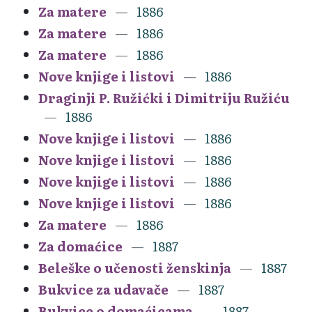
Za matere
1886
Za matere
1886
Za matere
1886
Nove knjige i listovi
1886
Draginji P. Ružićki i Dimitriju Ružiću
1886
Nove knjige i listovi
1886
Nove knjige i listovi
1886
Nove knjige i listovi
1886
Nove knjige i listovi
1886
Za matere
1886
Za domaćice
1887
Beleške o učenosti ženskinja
1887
Bukvice za udavače
1887
Bukvice o domaćicama
1887