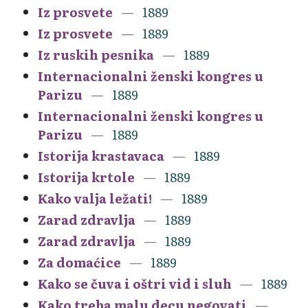
Iz prosvete
1889
Iz prosvete
1889
Iz ruskih pesnika
1889
Internacionalni ženski kongres u
Parizu
1889
Internacionalni ženski kongres u
Parizu
1889
Istorija krastavaca
1889
Istorija krtole
1889
Kako valja ležati!
1889
Zarad zdravlja
1889
Zarad zdravlja
1889
Za domaćice
1889
Kako se čuva i oštri vid i sluh
1889
Kako treba malu decu negovati