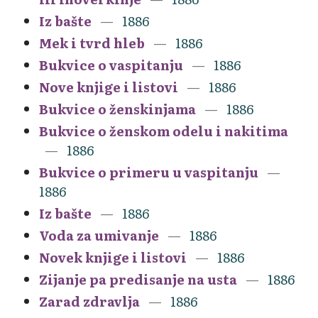
Iz bašte
1886
Mek i tvrd hleb
1886
Bukvice o vaspitanju
1886
Nove knjige i listovi
1886
Bukvice o ženskinjama
1886
Bukvice o ženskom odelu i nakitima
1886
Bukvice o primeru u vaspitanju
1886
Iz bašte
1886
Voda za umivanje
1886
Novek knjige i listovi
1886
Zijanje pa predisanje na usta
1886
Zarad zdravlja
1886