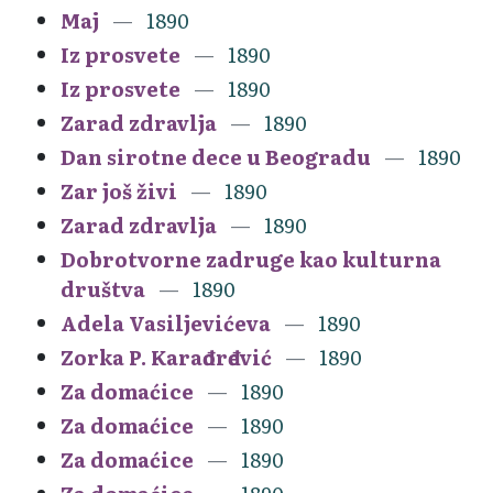
Maj
1890
Iz prosvete
1890
Iz prosvete
1890
Zarad zdravlja
1890
Dan sirotne dece u Beogradu
1890
Zar još živi
1890
Zarad zdravlja
1890
Dobrotvorne zadruge kao kulturna
društva
1890
Adela Vasiljevićeva
1890
Zorka P. Karađorđević
1890
Za domaćice
1890
Za domaćice
1890
Za domaćice
1890