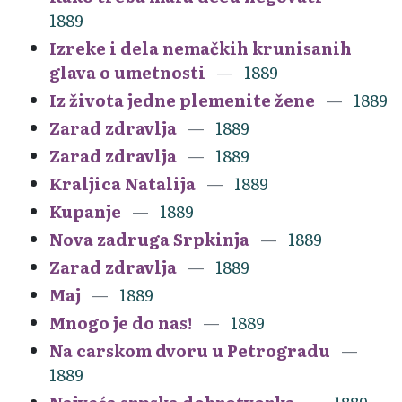
1889
Izreke i dela nemačkih krunisanih
glava o umetnosti
1889
Iz života jedne plemenite žene
1889
Zarad zdravlja
1889
Zarad zdravlja
1889
Kraljica Natalija
1889
Kupanje
1889
Nova zadruga Srpkinja
1889
Zarad zdravlja
1889
Maj
1889
Mnogo je do nas!
1889
Na carskom dvoru u Petrogradu
1889