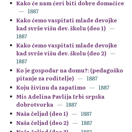
Kako će nam ćeri biti dobre domaćice
1887
Kako ćemo vaspitati mlade devojke
kad svrše višu dev. školu (deo 1)
1887
Kako ćemo vaspitati mlade devojke
kad svrše višu dev. školu (deo 2)
1887
Ko je gospodar na domu?: (pedagoško
pitanje za roditelje)
1887
Koju živinu da zapatimo
1887
Mis Adelina Pavlija Irbi srpska
dobrotvorka
1887
Naša čeljad (deo 1)
1887
Naša čeljad (deo 2)
1887
Naša čeljad (deo 3)
1887