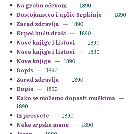
Na grobu očevom
1890
Dostojanstvo i upliv Srpkinje
1890
Zarad zdravlja
1890
Krpeš kuću draži
1890
Nove knjige i listovi
1890
Nove knjige i listovi
1890
Nove knjige
1890
Dopis
1890
Zarad zdravlja
1890
Dopis
1890
Kako se možemo dopasti muškima
1890
Iz prosvete
1890
Neke srpske mane
1890
Jesen
1890