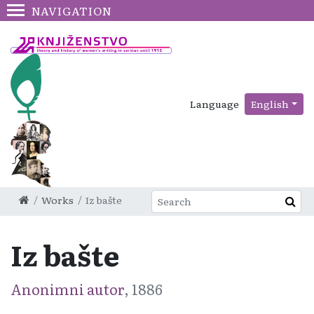
NAVIGATION
Language
English
Works
Iz bašte
Iz bašte
Anonimni autor
, 1886