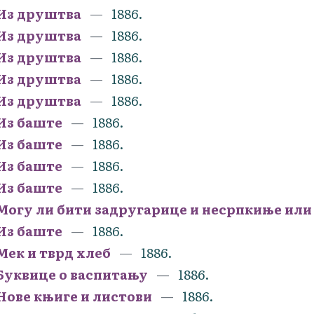
Из друштва
1886.
Из друштва
1886.
Из друштва
1886.
Из друштва
1886.
Из друштва
1886.
Из баште
1886.
Из баште
1886.
Из баште
1886.
Из баште
1886.
Могу ли бити задругарице и несрпкиње ил
Из баште
1886.
Мек и тврд хлеб
1886.
Буквице о васпитању
1886.
Нове књиге и листови
1886.