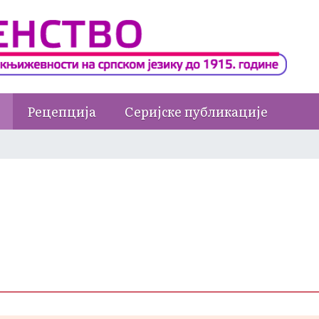
Рецепција
Серијске публикације