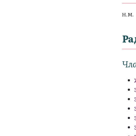
Н.М.
Ра
Чла