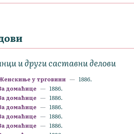
дови
нци и други саставни делови
Женскиње у трговини
1886.
За домаћице
1886.
За домаћице
1886.
За домаћице
1886.
За домаћице
1886.
За домаћице
1886.