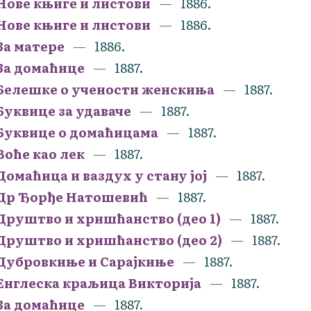
Нове књиге и листови
1886.
Нове књиге и листови
1886.
За матере
1886.
За домаћице
1887.
Белешке о учености женскиња
1887.
Буквице за удаваче
1887.
Буквице о домаћицама
1887.
Воће као лек
1887.
Домаћица и ваздух у стану јој
1887.
Др Ђорђе Натошевић
1887.
Друштво и хришћанство (део 1)
1887.
Друштво и хришћанство (део 2)
1887.
Дубровкиње и Сарајкиње
1887.
Енглеска краљица Викторија
1887.
За домаћице
1887.