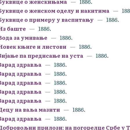
Буквице о женскињама
1886.
Буквице о женском оделу и накитима
188
Буквице о примеру у васпитању
1886.
Из баште
1886.
Вода за умивање
1886.
Новек књиге и листови
1886.
Зијање па предисање на уста
1886.
Зарад здравља
1886.
Зарад здравља
1886.
Зарад здравља
1886.
Зарад здравља
1886.
Зарад здравља
1886.
Децу на ваља мазити
1886.
Зарад здравља
1886.
Добровољни прилози: на погорелце Србе у Т