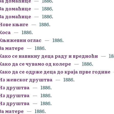
За домаћице
1886.
За домаћице
1886.
За домаћице
1886.
Нове књиге
1886.
Коса
1886.
Књижевни оглас
1886.
За матере
1886.
Како се навикну деца раду и вредноћи
18
Како да се чувамо од колере
1886.
Како да се одрже деца до краја прве године
Из женског друштва
1886.
Из друштва
1886.
Из друштва
1886.
Из друштва
1886.
За матере
1886.