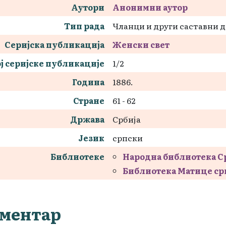
Аутори
Анонимни аутор
Тип рада
Чланци и други саставни 
Серијска публикација
Женски свет
ј серијске публикације
1/2
Година
1886.
Стране
61 - 62
Држава
Србија
Језик
српски
Библиотеке
Народна библиотека С
Библиотека Матице ср
ментар