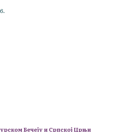
6.
урском Бечеју и Српској Црњи