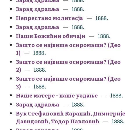
Зарад здравља
1888.
Непрестано молитесја
1888.
Зарад здравља
1888.
Наши Божићни обичаји
1888.
Зашто се највише осиромаши? (Део
1)
1888.
Зашто се највише осиромаши? (Део
2)
1888.
Зашто се највише осиромаши? (Део
3)
1888.
Наше матере - наше уздање
1888.
Зарад здравља
1888.
Вук Стефановић Караџић, Димитрије
Давидовић, Тодор Павловић
1888.