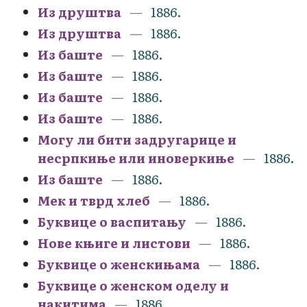
Из друштва
1886.
Из друштва
1886.
Из баште
1886.
Из баште
1886.
Из баште
1886.
Из баште
1886.
Могу ли бити задругарице и
несрпкиње или иноверкиње
1886.
Из баште
1886.
Мек и тврд хлеб
1886.
Буквице о васпитању
1886.
Нове књиге и листови
1886.
Буквице о женскињама
1886.
Буквице о женском оделу и
накитима
1886.