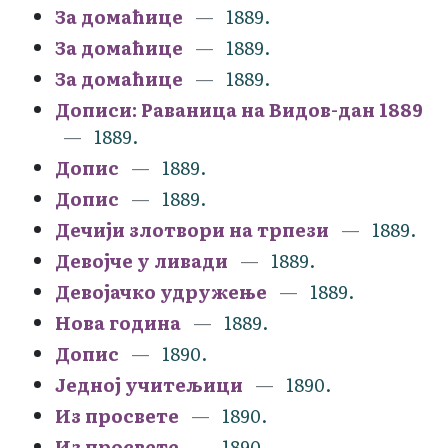
За домаћице
1889.
За домаћице
1889.
За домаћице
1889.
Дописи: Раваница на Видов-дан 1889
1889.
Допис
1889.
Допис
1889.
Дечији злотвори на трпези
1889.
Девојче у ливади
1889.
Девојачко удружење
1889.
Нова година
1889.
Допис
1890.
Једној учитељици
1890.
Из просвете
1890.
Из просвете
1890.