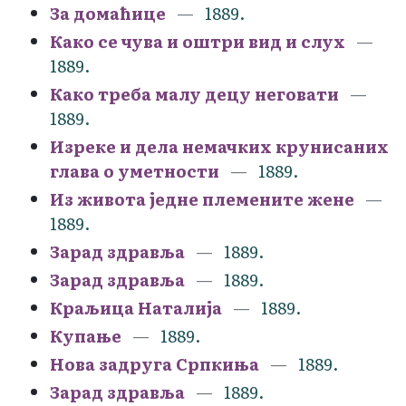
За домаћице
1889.
Како се чува и оштри вид и слух
1889.
Како треба малу децу неговати
1889.
Изреке и дела немачких крунисаних
глава о уметности
1889.
Из живота једне племените жене
1889.
Зарад здравља
1889.
Зарад здравља
1889.
Краљица Наталија
1889.
Купање
1889.
Нова задруга Српкиња
1889.
Зарад здравља
1889.