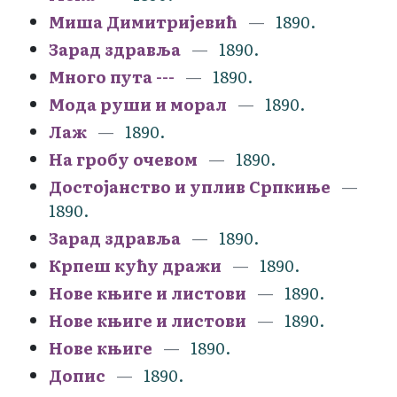
Миша Димитријевић
1890.
Зарад здравља
1890.
Много пута ---
1890.
Мода руши и морал
1890.
Лаж
1890.
На гробу очевом
1890.
Достојанство и уплив Српкиње
1890.
Зарад здравља
1890.
Крпеш кућу дражи
1890.
Нове књиге и листови
1890.
Нове књиге и листови
1890.
Нове књиге
1890.
Допис
1890.