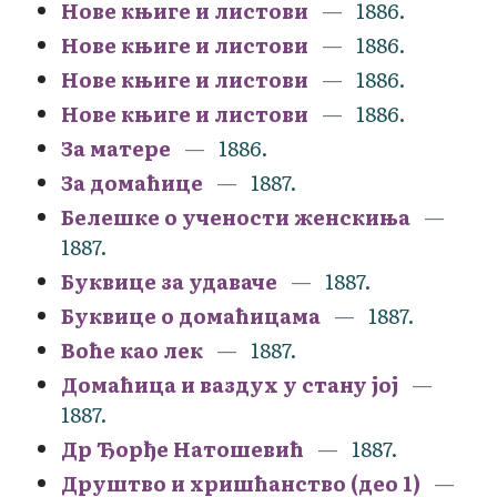
Нове књиге и листови
1886.
Нове књиге и листови
1886.
Нове књиге и листови
1886.
Нове књиге и листови
1886.
За матере
1886.
За домаћице
1887.
Белешке о учености женскиња
1887.
Буквице за удаваче
1887.
Буквице о домаћицама
1887.
Воће као лек
1887.
Домаћица и ваздух у стану јој
1887.
Др Ђорђе Натошевић
1887.
Друштво и хришћанство (део 1)