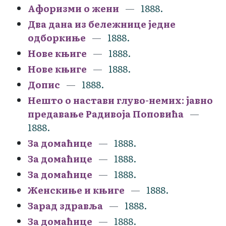
Афоризми о жени
1888.
Два дана из бележнице једне
одборкиње
1888.
Нове књиге
1888.
Нове књиге
1888.
Допис
1888.
Нешто о настави глуво-немих: јавно
предавање Радивоја Поповића
1888.
За домаћице
1888.
За домаћице
1888.
За домаћице
1888.
Женскиње и књиге
1888.
Зарад здравља
1888.
За домаћице
1888.