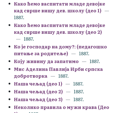
Како ћемо васпитати младе девојке
кад сврше вишу дев. школу (део 1)
1887.
Како ћемо васпитати младе девојке
кад сврше вишу дев. школу (део 2)
1887.
Ко је господар на дому?: (педагошко
питање за родитеље)
1887.
Коју живину да запатимо
1887.
Мис Аделина Павлија Ирби српска
добротворка
1887.
Наша чељад (део 1)
1887.
Наша чељад (део 2)
1887.
Наша чељад (део 3)
1887.
Неколико правила о мужи крава (Део