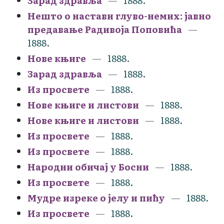
Зарад здравља
1888.
Нешто о настави глуво-немих: јавно
предавање Радивоја Поповића
1888.
Нове књиге
1888.
Зарад здравља
1888.
Из просвете
1888.
Нове књиге и листови
1888.
Нове књиге и листови
1888.
Из просвете
1888.
Из просвете
1888.
Народни обичај у Босни
1888.
Из просвете
1888.
Мудре изреке о јелу и пићу
1888.
Из просвете
1888.