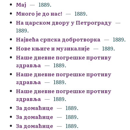
Мај
1889.
Много је до нас!
1889.
На царском двору у Петрограду
1889.
Највећа српска добротворка
1889.
Нове књиге и музикалије
1889.
Наше дневне погрешке противу
здравља
1889.
Наше дневне погрешке противу
здравља
1889.
Наше дневне погрешке противу
здравља
1889.
За домаћице
1889.
За домаћице
1889.
За домаћице
1889.