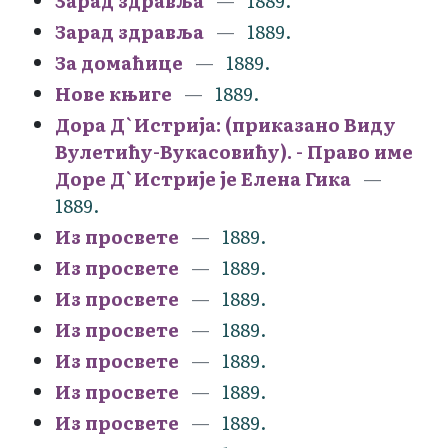
Зарад здравља
1889.
Зарад здравља
1889.
За домаћице
1889.
Нове књиге
1889.
Дора Д`Истрија: (приказано Виду
Вулетићу-Вукасовићу). - Право име
Доре Д`Истрије је Елена Гика
1889.
Из просвете
1889.
Из просвете
1889.
Из просвете
1889.
Из просвете
1889.
Из просвете
1889.
Из просвете
1889.
Из просвете
1889.