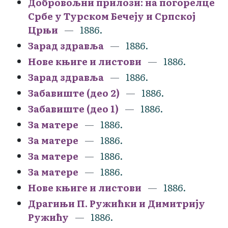
Добровољни прилози: на погорелце
Србе у Турском Бечеју и Српској
Црњи
1886.
Зарад здравља
1886.
Нове књиге и листови
1886.
Зарад здравља
1886.
Забавиште (део 2)
1886.
Забавиште (део 1)
1886.
За матере
1886.
За матере
1886.
За матере
1886.
За матере
1886.
Нове књиге и листови
1886.
Драгињи П. Ружићки и Димитрију
Ружићу
1886.