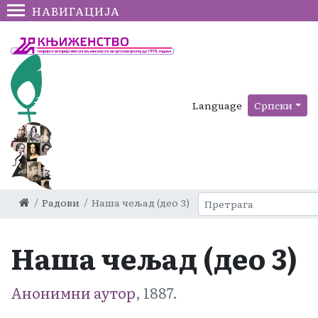
НАВИГАЦИЈА
Language
Српски
Радови
Наша чељад (део 3)
Наша чељад (део 3)
Анонимни аутор
, 1887.