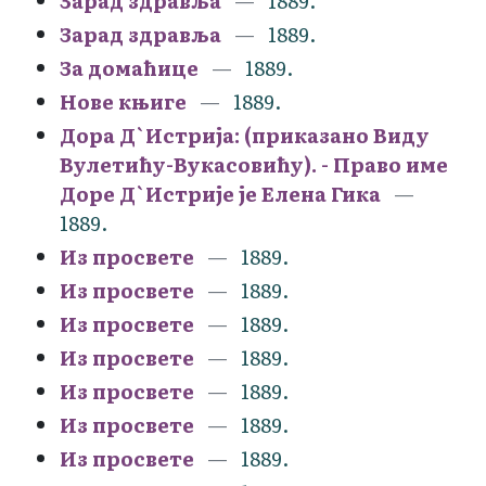
Зарад здравља
1889.
Зарад здравља
1889.
За домаћице
1889.
Нове књиге
1889.
Дора Д`Истрија: (приказано Виду
Вулетићу-Вукасовићу). - Право име
Доре Д`Истрије је Елена Гика
1889.
Из просвете
1889.
Из просвете
1889.
Из просвете
1889.
Из просвете
1889.
Из просвете
1889.
Из просвете
1889.
Из просвете
1889.