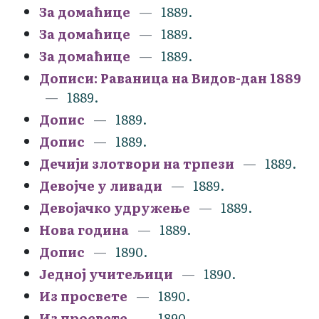
За домаћице
1889.
За домаћице
1889.
За домаћице
1889.
Дописи: Раваница на Видов-дан 1889
1889.
Допис
1889.
Допис
1889.
Дечији злотвори на трпези
1889.
Девојче у ливади
1889.
Девојачко удружење
1889.
Нова година
1889.
Допис
1890.
Једној учитељици
1890.
Из просвете
1890.
Из просвете
1890.