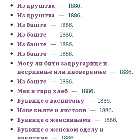
Из друштва
1886.
Из друштва
1886.
Из баште
1886.
Из баште
1886.
Из баште
1886.
Из баште
1886.
Могу ли бити задругарице и
несрпкиње или иноверкиње
1886.
Из баште
1886.
Мек и тврд хлеб
1886.
Буквице о васпитању
1886.
Нове књиге и листови
1886.
Буквице о женскињама
1886.
Буквице о женском оделу и
накитима
1886.