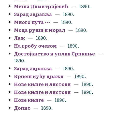
Миша Димитријевић
1890.
Зарад здравља
1890.
Много пута ---
1890.
Мода руши и морал
1890.
Лаж
1890.
На гробу очевом
1890.
Достојанство и уплив Српкиње
1890.
Зарад здравља
1890.
Крпеш кућу дражи
1890.
Нове књиге и листови
1890.
Нове књиге и листови
1890.
Нове књиге
1890.
Допис
1890.