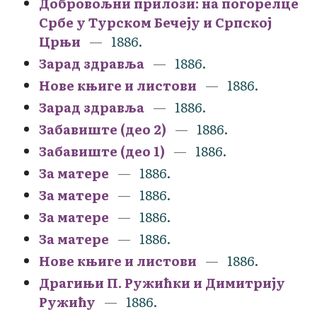
Добровољни прилози: на погорелце
Србе у Турском Бечеју и Српској
Црњи
1886.
Зарад здравља
1886.
Нове књиге и листови
1886.
Зарад здравља
1886.
Забавиште (део 2)
1886.
Забавиште (део 1)
1886.
За матере
1886.
За матере
1886.
За матере
1886.
За матере
1886.
Нове књиге и листови
1886.
Драгињи П. Ружићки и Димитрију
Ружићу
1886.