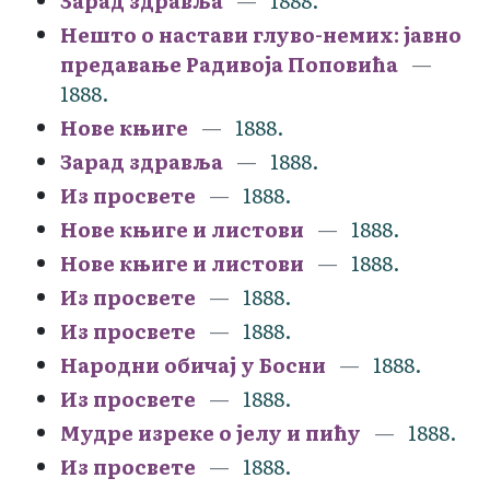
Зарад здравља
1888.
Нешто о настави глуво-немих: јавно
предавање Радивоја Поповића
1888.
Нове књиге
1888.
Зарад здравља
1888.
Из просвете
1888.
Нове књиге и листови
1888.
Нове књиге и листови
1888.
Из просвете
1888.
Из просвете
1888.
Народни обичај у Босни
1888.
Из просвете
1888.
Мудре изреке о јелу и пићу
1888.
Из просвете
1888.