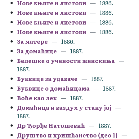
Нове књиге и листови
1886.
Нове књиге и листови
1886.
Нове књиге и листови
1886.
Нове књиге и листови
1886.
За матере
1886.
За домаћице
1887.
Белешке о учености женскиња
1887.
Буквице за удаваче
1887.
Буквице о домаћицама
1887.
Воће као лек
1887.
Домаћица и ваздух у стану јој
1887.
Др Ђорђе Натошевић
1887.
Друштво и хришћанство (део 1)