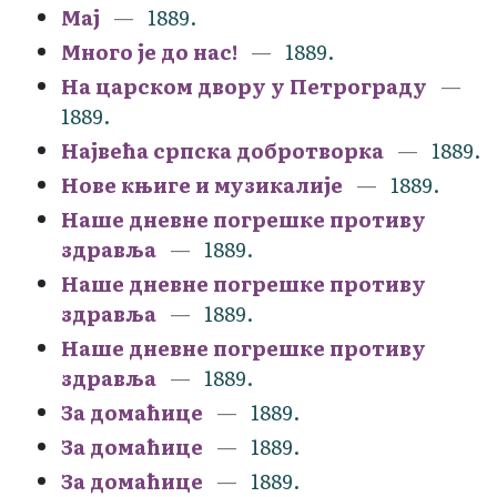
Мај
1889.
Много је до нас!
1889.
На царском двору у Петрограду
1889.
Највећа српска добротворка
1889.
Нове књиге и музикалије
1889.
Наше дневне погрешке противу
здравља
1889.
Наше дневне погрешке противу
здравља
1889.
Наше дневне погрешке противу
здравља
1889.
За домаћице
1889.
За домаћице
1889.
За домаћице
1889.