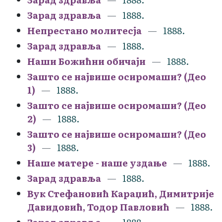
Зарад здравља
1888.
Непрестано молитесја
1888.
Зарад здравља
1888.
Наши Божићни обичаји
1888.
Зашто се највише осиромаши? (Део
1)
1888.
Зашто се највише осиромаши? (Део
2)
1888.
Зашто се највише осиромаши? (Део
3)
1888.
Наше матере - наше уздање
1888.
Зарад здравља
1888.
Вук Стефановић Караџић, Димитрије
Давидовић, Тодор Павловић
1888.