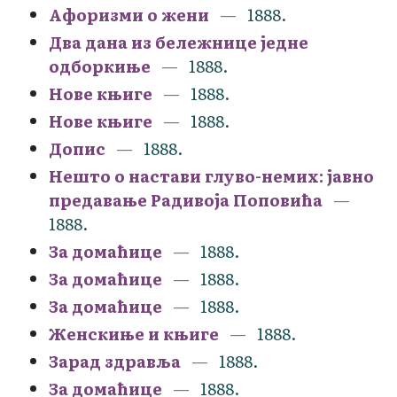
Афоризми о жени
1888.
Два дана из бележнице једне
одборкиње
1888.
Нове књиге
1888.
Нове књиге
1888.
Допис
1888.
Нешто о настави глуво-немих: јавно
предавање Радивоја Поповића
1888.
За домаћице
1888.
За домаћице
1888.
За домаћице
1888.
Женскиње и књиге
1888.
Зарад здравља
1888.
За домаћице
1888.