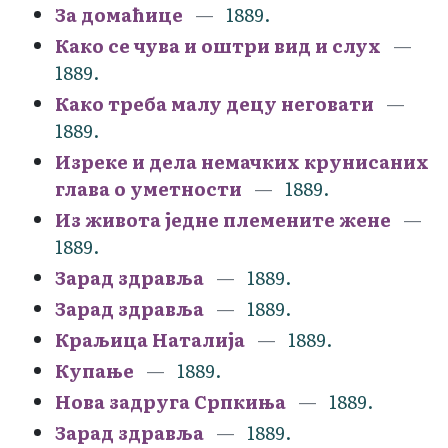
За домаћице
1889.
Како се чува и оштри вид и слух
1889.
Како треба малу децу неговати
1889.
Изреке и дела немачких крунисаних
глава о уметности
1889.
Из живота једне племените жене
1889.
Зарад здравља
1889.
Зарад здравља
1889.
Краљица Наталија
1889.
Купање
1889.
Нова задруга Српкиња
1889.
Зарад здравља
1889.