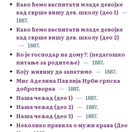
Како ћемо васпитати младе девојке
кад сврше вишу дев. школу (део 1)
1887.
Како ћемо васпитати младе девојке
кад сврше вишу дев. школу (део 2)
1887.
Ко је господар на дому?: (педагошко
питање за родитеље)
1887.
Коју живину да запатимо
1887.
Мис Аделина Павлија Ирби српска
добротворка
1887.
Наша чељад (део 1)
1887.
Наша чељад (део 2)
1887.
Наша чељад (део 3)
1887.
Неколико правила о мужи крава (Део