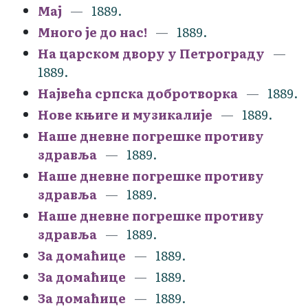
Мај
1889.
Много је до нас!
1889.
На царском двору у Петрограду
1889.
Највећа српска добротворка
1889.
Нове књиге и музикалије
1889.
Наше дневне погрешке противу
здравља
1889.
Наше дневне погрешке противу
здравља
1889.
Наше дневне погрешке противу
здравља
1889.
За домаћице
1889.
За домаћице
1889.
За домаћице
1889.