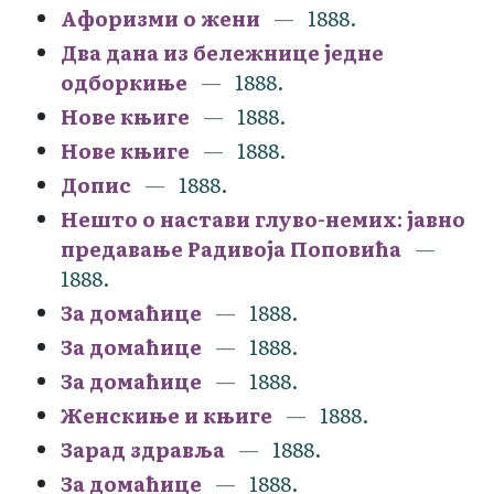
Афоризми о жени
1888.
Два дана из бележнице једне
одборкиње
1888.
Нове књиге
1888.
Нове књиге
1888.
Допис
1888.
Нешто о настави глуво-немих: јавно
предавање Радивоја Поповића
1888.
За домаћице
1888.
За домаћице
1888.
За домаћице
1888.
Женскиње и књиге
1888.
Зарад здравља
1888.
За домаћице
1888.