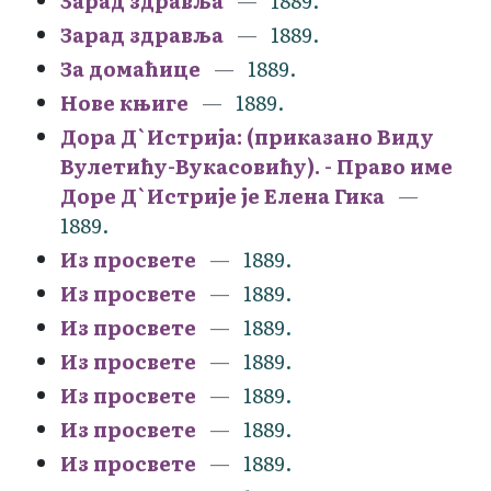
Зарад здравља
1889.
Зарад здравља
1889.
За домаћице
1889.
Нове књиге
1889.
Дора Д`Истрија: (приказано Виду
Вулетићу-Вукасовићу). - Право име
Доре Д`Истрије је Елена Гика
1889.
Из просвете
1889.
Из просвете
1889.
Из просвете
1889.
Из просвете
1889.
Из просвете
1889.
Из просвете
1889.
Из просвете
1889.