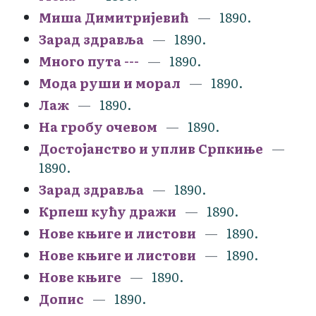
Миша Димитријевић
1890.
Зарад здравља
1890.
Много пута ---
1890.
Мода руши и морал
1890.
Лаж
1890.
На гробу очевом
1890.
Достојанство и уплив Српкиње
1890.
Зарад здравља
1890.
Крпеш кућу дражи
1890.
Нове књиге и листови
1890.
Нове књиге и листови
1890.
Нове књиге
1890.
Допис
1890.