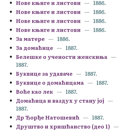
Нове књиге и листови
1886.
Нове књиге и листови
1886.
Нове књиге и листови
1886.
Нове књиге и листови
1886.
За матере
1886.
За домаћице
1887.
Белешке о учености женскиња
1887.
Буквице за удаваче
1887.
Буквице о домаћицама
1887.
Воће као лек
1887.
Домаћица и ваздух у стану јој
1887.
Др Ђорђе Натошевић
1887.
Друштво и хришћанство (део 1)