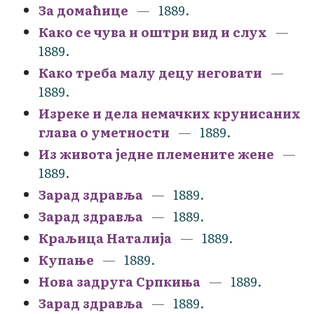
За домаћице
1889.
Како се чува и оштри вид и слух
1889.
Како треба малу децу неговати
1889.
Изреке и дела немачких крунисаних
глава о уметности
1889.
Из живота једне племените жене
1889.
Зарад здравља
1889.
Зарад здравља
1889.
Краљица Наталија
1889.
Купање
1889.
Нова задруга Српкиња
1889.
Зарад здравља
1889.