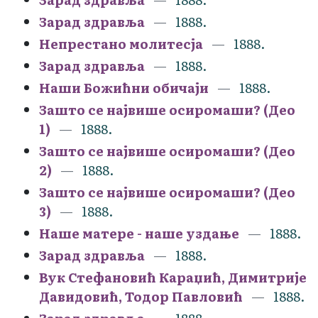
Зарад здравља
1888.
Непрестано молитесја
1888.
Зарад здравља
1888.
Наши Божићни обичаји
1888.
Зашто се највише осиромаши? (Део
1)
1888.
Зашто се највише осиромаши? (Део
2)
1888.
Зашто се највише осиромаши? (Део
3)
1888.
Наше матере - наше уздање
1888.
Зарад здравља
1888.
Вук Стефановић Караџић, Димитрије
Давидовић, Тодор Павловић
1888.