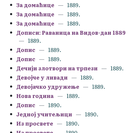
За домаћице
1889.
За домаћице
1889.
За домаћице
1889.
Дописи: Раваница на Видов-дан 1889
1889.
Допис
1889.
Допис
1889.
Дечији злотвори на трпези
1889.
Девојче у ливади
1889.
Девојачко удружење
1889.
Нова година
1889.
Допис
1890.
Једној учитељици
1890.
Из просвете
1890.
Из просвете
1890.