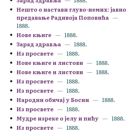
Зарад здравља
1888.
Нешто о настави глуво-немих: јавно
предавање Радивоја Поповића
1888.
Нове књиге
1888.
Зарад здравља
1888.
Из просвете
1888.
Нове књиге и листови
1888.
Нове књиге и листови
1888.
Из просвете
1888.
Из просвете
1888.
Народни обичај у Босни
1888.
Из просвете
1888.
Мудре изреке о јелу и пићу
1888.
Из просвете
1888.