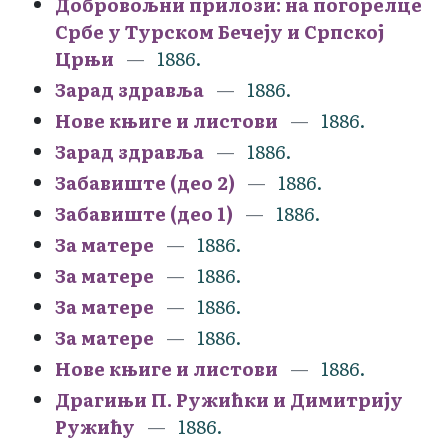
Добровољни прилози: на погорелце
Србе у Турском Бечеју и Српској
Црњи
1886.
Зарад здравља
1886.
Нове књиге и листови
1886.
Зарад здравља
1886.
Забавиште (део 2)
1886.
Забавиште (део 1)
1886.
За матере
1886.
За матере
1886.
За матере
1886.
За матере
1886.
Нове књиге и листови
1886.
Драгињи П. Ружићки и Димитрију
Ружићу
1886.