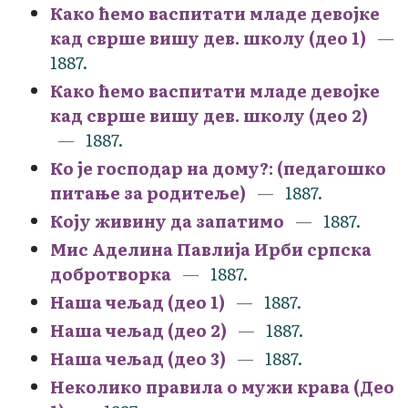
Како ћемо васпитати младе девојке
кад сврше вишу дев. школу (део 1)
1887.
Како ћемо васпитати младе девојке
кад сврше вишу дев. школу (део 2)
1887.
Ко је господар на дому?: (педагошко
питање за родитеље)
1887.
Коју живину да запатимо
1887.
Мис Аделина Павлија Ирби српска
добротворка
1887.
Наша чељад (део 1)
1887.
Наша чељад (део 2)
1887.
Наша чељад (део 3)
1887.
Неколико правила о мужи крава (Део