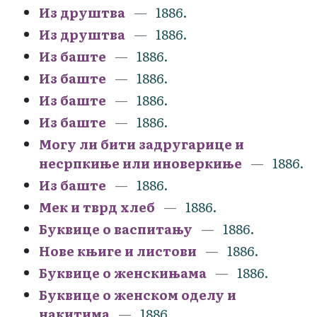
Из друштва
1886.
Из друштва
1886.
Из баште
1886.
Из баште
1886.
Из баште
1886.
Из баште
1886.
Могу ли бити задругарице и
несрпкиње или иноверкиње
1886.
Из баште
1886.
Мек и тврд хлеб
1886.
Буквице о васпитању
1886.
Нове књиге и листови
1886.
Буквице о женскињама
1886.
Буквице о женском оделу и
накитима
1886.