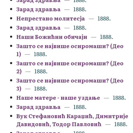
Зарад здравља
1888.
Непрестано молитесја
1888.
Зарад здравља
1888.
Наши Божићни обичаји
1888.
Зашто се највише осиромаши? (Део
1)
1888.
Зашто се највише осиромаши? (Део
2)
1888.
Зашто се највише осиромаши? (Део
3)
1888.
Наше матере - наше уздање
1888.
Зарад здравља
1888.
Вук Стефановић Караџић, Димитрије
Давидовић, Тодор Павловић
1888.