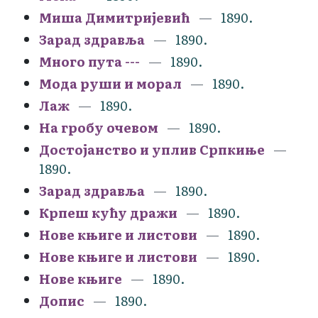
Миша Димитријевић
1890.
Зарад здравља
1890.
Много пута ---
1890.
Мода руши и морал
1890.
Лаж
1890.
На гробу очевом
1890.
Достојанство и уплив Српкиње
1890.
Зарад здравља
1890.
Крпеш кућу дражи
1890.
Нове књиге и листови
1890.
Нове књиге и листови
1890.
Нове књиге
1890.
Допис
1890.