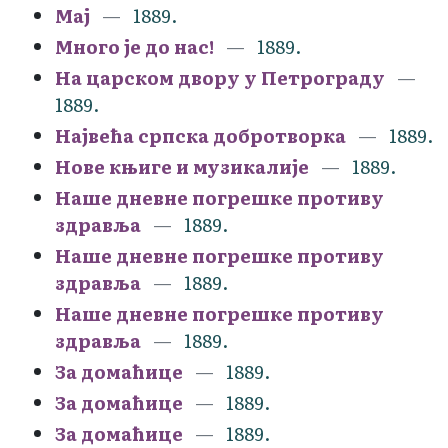
Мај
1889.
Много је до нас!
1889.
На царском двору у Петрограду
1889.
Највећа српска добротворка
1889.
Нове књиге и музикалије
1889.
Наше дневне погрешке противу
здравља
1889.
Наше дневне погрешке противу
здравља
1889.
Наше дневне погрешке противу
здравља
1889.
За домаћице
1889.
За домаћице
1889.
За домаћице
1889.