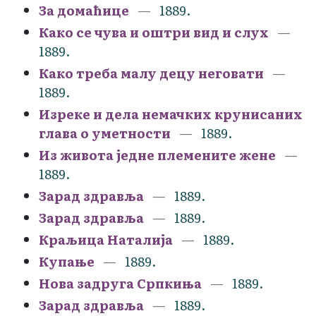
За домаћице
1889.
Како се чува и оштри вид и слух
1889.
Како треба малу децу неговати
1889.
Изреке и дела немачких крунисаних
глава о уметности
1889.
Из живота једне племените жене
1889.
Зарад здравља
1889.
Зарад здравља
1889.
Краљица Наталија
1889.
Купање
1889.
Нова задруга Српкиња
1889.
Зарад здравља
1889.