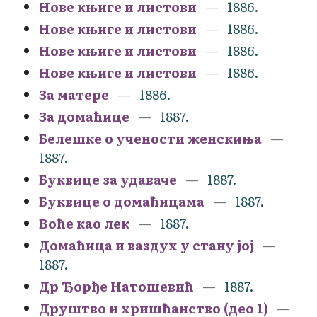
Нове књиге и листови
1886.
Нове књиге и листови
1886.
Нове књиге и листови
1886.
Нове књиге и листови
1886.
За матере
1886.
За домаћице
1887.
Белешке о учености женскиња
1887.
Буквице за удаваче
1887.
Буквице о домаћицама
1887.
Воће као лек
1887.
Домаћица и ваздух у стану јој
1887.
Др Ђорђе Натошевић
1887.
Друштво и хришћанство (део 1)