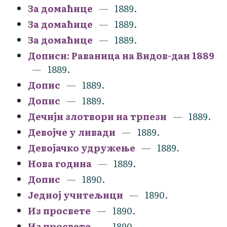
За домаћице
1889.
За домаћице
1889.
За домаћице
1889.
Дописи: Раваница на Видов-дан 1889
1889.
Допис
1889.
Допис
1889.
Дечији злотвори на трпези
1889.
Девојче у ливади
1889.
Девојачко удружење
1889.
Нова година
1889.
Допис
1890.
Једној учитељици
1890.
Из просвете
1890.
Из просвете
1890.