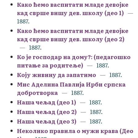
Како ћемо васпитати младе девојке
кад сврше вишу дев. школу (део 1)
1887.
Како ћемо васпитати младе девојке
кад сврше вишу дев. школу (део 2)
1887.
Ко је господар на дому?: (педагошко
питање за родитеље)
1887.
Коју живину да запатимо
1887.
Мис Аделина Павлија Ирби српска
добротворка
1887.
Наша чељад (део 1)
1887.
Наша чељад (део 2)
1887.
Наша чељад (део 3)
1887.
Неколико правила о мужи крава (Део