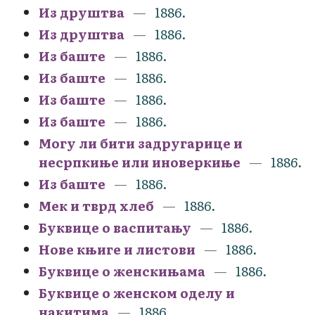
Из друштва
1886.
Из друштва
1886.
Из баште
1886.
Из баште
1886.
Из баште
1886.
Из баште
1886.
Могу ли бити задругарице и
несрпкиње или иноверкиње
1886.
Из баште
1886.
Мек и тврд хлеб
1886.
Буквице о васпитању
1886.
Нове књиге и листови
1886.
Буквице о женскињама
1886.
Буквице о женском оделу и
накитима
1886.