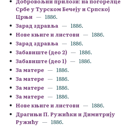
Добровољни прилози: на погорелце
Србе у Турском Бечеју и Српској
Црњи
1886.
Зарад здравља
1886.
Нове књиге и листови
1886.
Зарад здравља
1886.
Забавиште (део 2)
1886.
Забавиште (део 1)
1886.
За матере
1886.
За матере
1886.
За матере
1886.
За матере
1886.
Нове књиге и листови
1886.
Драгињи П. Ружићки и Димитрију
Ружићу
1886.