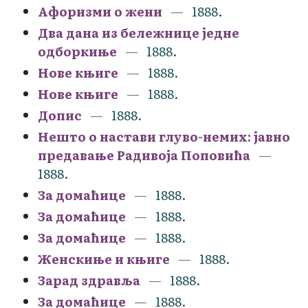
Афоризми о жени
1888.
Два дана из бележнице једне
одборкиње
1888.
Нове књиге
1888.
Нове књиге
1888.
Допис
1888.
Нешто о настави глуво-немих: јавно
предавање Радивоја Поповића
1888.
За домаћице
1888.
За домаћице
1888.
За домаћице
1888.
Женскиње и књиге
1888.
Зарад здравља
1888.
За домаћице
1888.