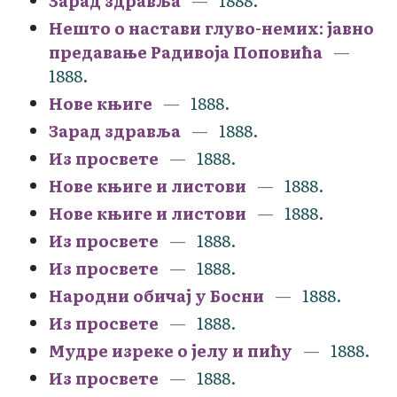
Зарад здравља
1888.
Нешто о настави глуво-немих: јавно
предавање Радивоја Поповића
1888.
Нове књиге
1888.
Зарад здравља
1888.
Из просвете
1888.
Нове књиге и листови
1888.
Нове књиге и листови
1888.
Из просвете
1888.
Из просвете
1888.
Народни обичај у Босни
1888.
Из просвете
1888.
Мудре изреке о јелу и пићу
1888.
Из просвете
1888.