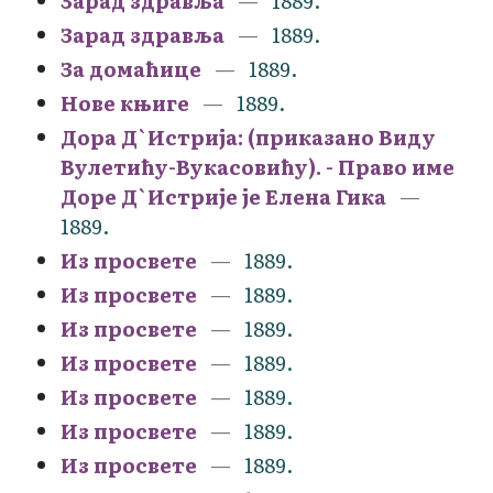
Зарад здравља
1889.
Зарад здравља
1889.
За домаћице
1889.
Нове књиге
1889.
Дора Д`Истрија: (приказано Виду
Вулетићу-Вукасовићу). - Право име
Доре Д`Истрије је Елена Гика
1889.
Из просвете
1889.
Из просвете
1889.
Из просвете
1889.
Из просвете
1889.
Из просвете
1889.
Из просвете
1889.
Из просвете
1889.