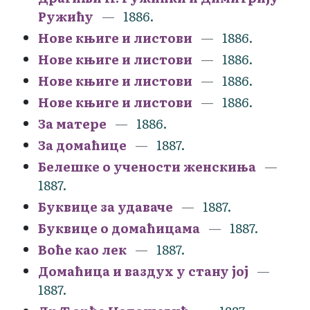
Ружићу
1886.
Нове књиге и листови
1886.
Нове књиге и листови
1886.
Нове књиге и листови
1886.
Нове књиге и листови
1886.
За матере
1886.
За домаћице
1887.
Белешке о учености женскиња
1887.
Буквице за удаваче
1887.
Буквице о домаћицама
1887.
Воће као лек
1887.
Домаћица и ваздух у стану јој
1887.