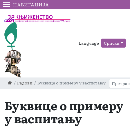
НАВИГАЦИЈА
Language
Српски
Радови
Буквице о примеру у васпитању
Буквице о примеру
у васпитању