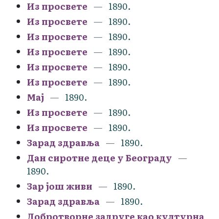
Из просвете
1890.
Из просвете
1890.
Из просвете
1890.
Из просвете
1890.
Из просвете
1890.
Из просвете
1890.
Мај
1890.
Из просвете
1890.
Из просвете
1890.
Зарад здравља
1890.
Дан сиротне деце у Београду
1890.
Зар још живи
1890.
Зарад здравља
1890.
Добротворне задруге као културна