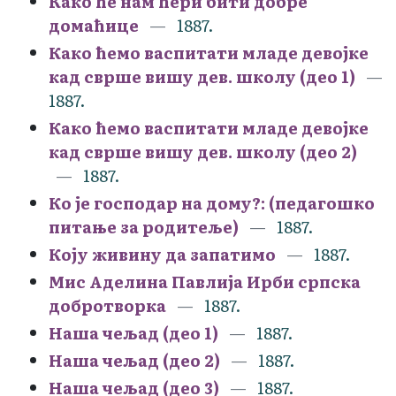
Како ће нам ћери бити добре
домаћице
1887.
Како ћемо васпитати младе девојке
кад сврше вишу дев. школу (део 1)
1887.
Како ћемо васпитати младе девојке
кад сврше вишу дев. школу (део 2)
1887.
Ко је господар на дому?: (педагошко
питање за родитеље)
1887.
Коју живину да запатимо
1887.
Мис Аделина Павлија Ирби српска
добротворка
1887.
Наша чељад (део 1)
1887.
Наша чељад (део 2)
1887.
Наша чељад (део 3)
1887.