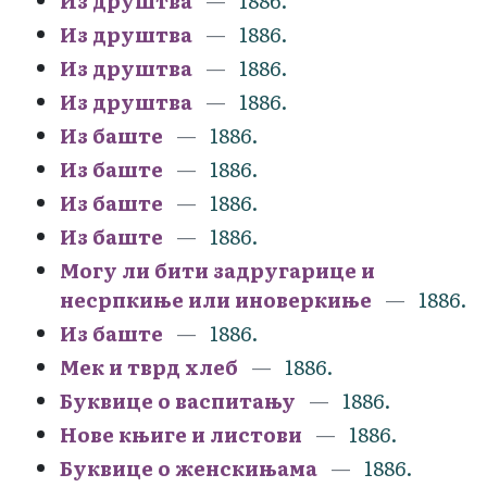
Из друштва
1886.
Из друштва
1886.
Из друштва
1886.
Из друштва
1886.
Из баште
1886.
Из баште
1886.
Из баште
1886.
Из баште
1886.
Могу ли бити задругарице и
несрпкиње или иноверкиње
1886.
Из баште
1886.
Мек и тврд хлеб
1886.
Буквице о васпитању
1886.
Нове књиге и листови
1886.
Буквице о женскињама
1886.