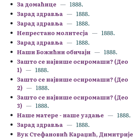
За домаћице
1888.
Зарад здравља
1888.
Зарад здравља
1888.
Непрестано молитесја
1888.
Зарад здравља
1888.
Наши Божићни обичаји
1888.
Зашто се највише осиромаши? (Део
1)
1888.
Зашто се највише осиромаши? (Део
2)
1888.
Зашто се највише осиромаши? (Део
3)
1888.
Наше матере - наше уздање
1888.
Зарад здравља
1888.
Вук Стефановић Караџић, Димитрије