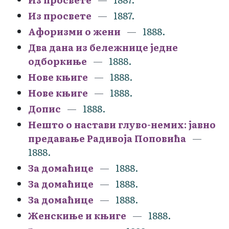
Из просвете
1887.
Афоризми о жени
1888.
Два дана из бележнице једне
одборкиње
1888.
Нове књиге
1888.
Нове књиге
1888.
Допис
1888.
Нешто о настави глуво-немих: јавно
предавање Радивоја Поповића
1888.
За домаћице
1888.
За домаћице
1888.
За домаћице
1888.
Женскиње и књиге
1888.