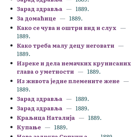
Зарад здравља
1889.
За домаћице
1889.
Како се чува и оштри вид и слух
1889.
Како треба малу децу неговати
1889.
Изреке и дела немачких крунисаних
глава о уметности
1889.
Из живота једне племените жене
1889.
Зарад здравља
1889.
Зарад здравља
1889.
Краљица Наталија
1889.
Купање
1889.
Нова задруга Српкиња
1889.