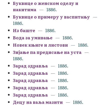
Буквице о женском оделу и
накитима
1886.
Буквице о примеру у васпитању
1886.
Из баште
1886.
Вода за умивање
1886.
Новек књиге и листови
1886.
Зијање па предисање на уста
1886.
Зарад здравља
1886.
Зарад здравља
1886.
Зарад здравља
1886.
Зарад здравља
1886.
Зарад здравља
1886.
Децу на ваља мазити
1886.