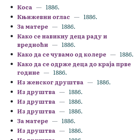
Коса
1886.
Књижевни оглас
1886.
За матере
1886.
Како се навикну деца раду и
вредноћи
1886.
Како да се чувамо од колере
1886.
Како да се одрже деца до краја прве
године
1886.
Из женског друштва
1886.
Из друштва
1886.
Из друштва
1886.
Из друштва
1886.
За матере
1886.
Из друштва
1886.