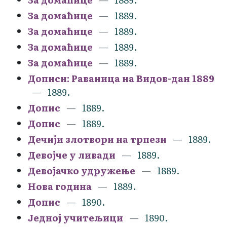
За домаћице
1889.
За домаћице
1889.
За домаћице
1889.
За домаћице
1889.
Дописи: Раваница на Видов-дан 1889
1889.
Допис
1889.
Допис
1889.
Дечији злотвори на трпези
1889.
Девојче у ливади
1889.
Девојачко удружење
1889.
Нова година
1889.
Допис
1890.
Једној учитељици
1890.