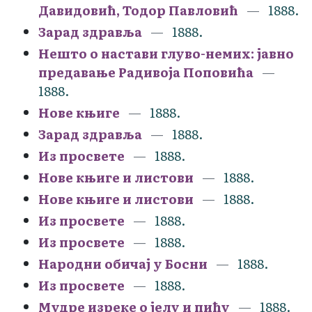
Давидовић, Тодор Павловић
1888.
Зарад здравља
1888.
Нешто о настави глуво-немих: јавно
предавање Радивоја Поповића
1888.
Нове књиге
1888.
Зарад здравља
1888.
Из просвете
1888.
Нове књиге и листови
1888.
Нове књиге и листови
1888.
Из просвете
1888.
Из просвете
1888.
Народни обичај у Босни
1888.
Из просвете
1888.
Мудре изреке о јелу и пићу
1888.