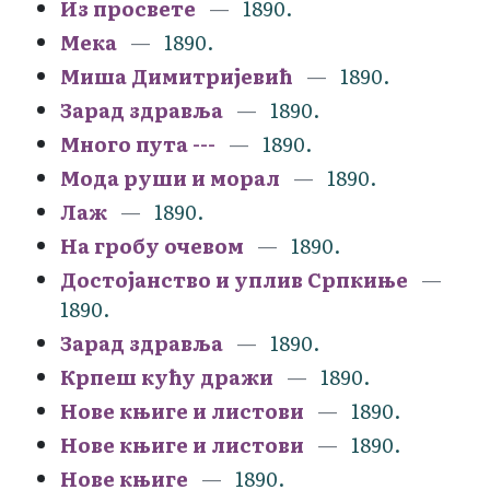
Из просвете
1890.
Мека
1890.
Миша Димитријевић
1890.
Зарад здравља
1890.
Много пута ---
1890.
Мода руши и морал
1890.
Лаж
1890.
На гробу очевом
1890.
Достојанство и уплив Српкиње
1890.
Зарад здравља
1890.
Крпеш кућу дражи
1890.
Нове књиге и листови
1890.
Нове књиге и листови
1890.
Нове књиге
1890.