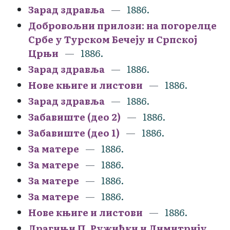
Зарад здравља
1886.
Добровољни прилози: на погорелце
Србе у Турском Бечеју и Српској
Црњи
1886.
Зарад здравља
1886.
Нове књиге и листови
1886.
Зарад здравља
1886.
Забавиште (део 2)
1886.
Забавиште (део 1)
1886.
За матере
1886.
За матере
1886.
За матере
1886.
За матере
1886.
Нове књиге и листови
1886.
Драгињи П. Ружићки и Димитрију