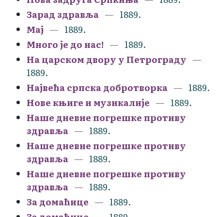
Зарад здравља
1889.
Мај
1889.
Много је до нас!
1889.
На царском двору у Петрограду
1889.
Највећа српска добротворка
1889.
Нове књиге и музикалије
1889.
Наше дневне погрешке противу
здравља
1889.
Наше дневне погрешке противу
здравља
1889.
Наше дневне погрешке противу
здравља
1889.
За домаћице
1889.
За домаћице
1889.