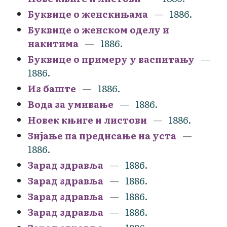
Буквице о женскињама
1886.
Буквице о женском оделу и
накитима
1886.
Буквице о примеру у васпитању
1886.
Из баште
1886.
Вода за умивање
1886.
Новек књиге и листови
1886.
Зијање па предисање на уста
1886.
Зарад здравља
1886.
Зарад здравља
1886.
Зарад здравља
1886.
Зарад здравља
1886.