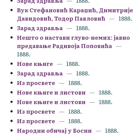
Зарад здравља
1888.
Вук Стефановић Караџић, Димитрије
Давидовић, Тодор Павловић
1888.
Зарад здравља
1888.
Нешто о настави глуво-немих: јавно
предавање Радивоја Поповића
1888.
Нове књиге
1888.
Зарад здравља
1888.
Из просвете
1888.
Нове књиге и листови
1888.
Нове књиге и листови
1888.
Из просвете
1888.
Из просвете
1888.
Народни обичај у Босни
1888.