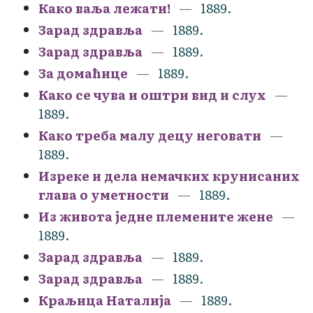
Како ваља лежати!
1889.
Зарад здравља
1889.
Зарад здравља
1889.
За домаћице
1889.
Како се чува и оштри вид и слух
1889.
Како треба малу децу неговати
1889.
Изреке и дела немачких крунисаних
глава о уметности
1889.
Из живота једне племените жене
1889.
Зарад здравља
1889.
Зарад здравља
1889.
Краљица Наталија
1889.