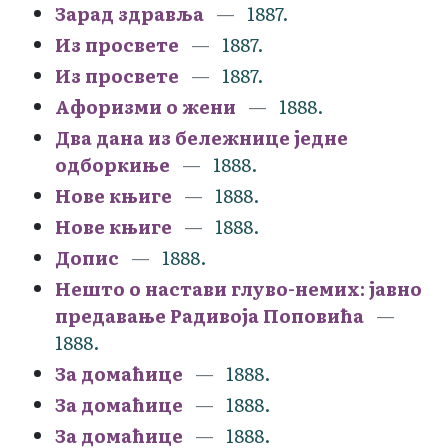
Зарад здравља
1887.
Из просвете
1887.
Из просвете
1887.
Афоризми о жени
1888.
Два дана из бележнице једне
одборкиње
1888.
Нове књиге
1888.
Нове књиге
1888.
Допис
1888.
Нешто о настави глуво-немих: јавно
предавање Радивоја Поповића
1888.
За домаћице
1888.
За домаћице
1888.
За домаћице
1888.