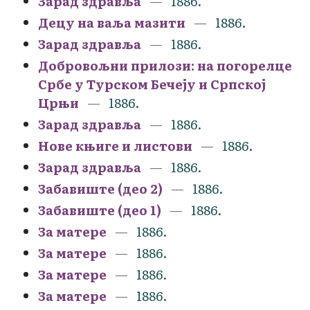
Зарад здравља
1886.
Децу на ваља мазити
1886.
Зарад здравља
1886.
Добровољни прилози: на погорелце
Србе у Турском Бечеју и Српској
Црњи
1886.
Зарад здравља
1886.
Нове књиге и листови
1886.
Зарад здравља
1886.
Забавиште (део 2)
1886.
Забавиште (део 1)
1886.
За матере
1886.
За матере
1886.
За матере
1886.
За матере
1886.