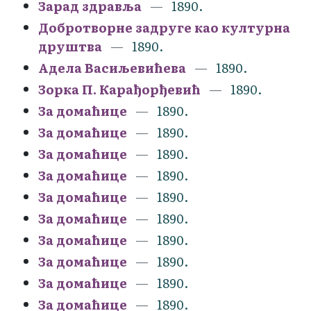
Зарад здравља
1890.
Добротворне задруге као културна
друштва
1890.
Адела Васиљевићева
1890.
Зорка П. Карађорђевић
1890.
За домаћице
1890.
За домаћице
1890.
За домаћице
1890.
За домаћице
1890.
За домаћице
1890.
За домаћице
1890.
За домаћице
1890.
За домаћице
1890.
За домаћице
1890.
За домаћице
1890.