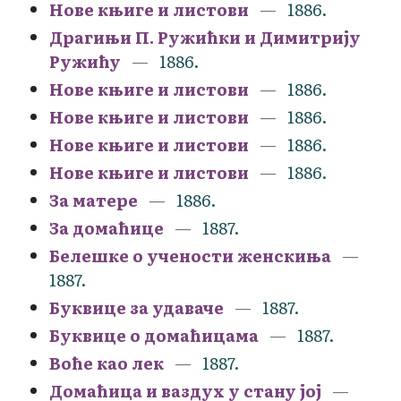
Нове књиге и листови
1886.
Драгињи П. Ружићки и Димитрију
Ружићу
1886.
Нове књиге и листови
1886.
Нове књиге и листови
1886.
Нове књиге и листови
1886.
Нове књиге и листови
1886.
За матере
1886.
За домаћице
1887.
Белешке о учености женскиња
1887.
Буквице за удаваче
1887.
Буквице о домаћицама
1887.
Воће као лек
1887.
Домаћица и ваздух у стану јој