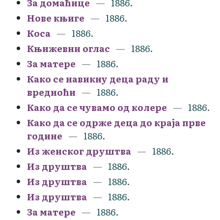
За домаћице
1886.
Нове књиге
1886.
Коса
1886.
Књижевни оглас
1886.
За матере
1886.
Како се навикну деца раду и
вредноћи
1886.
Како да се чувамо од колере
1886.
Како да се одрже деца до краја прве
године
1886.
Из женског друштва
1886.
Из друштва
1886.
Из друштва
1886.
Из друштва
1886.
За матере
1886.