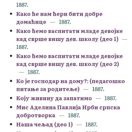
1887.
Како ће нам ћери бити добре
домаћице
1887.
Како ћемо васпитати младе девојке
кад сврше вишу дев. школу (део 1)
1887.
Како ћемо васпитати младе девојке
кад сврше вишу дев. школу (део 2)
1887.
Ко је господар на дому?: (педагошко
питање за родитеље)
1887.
Коју живину да запатимо
1887.
Мис Аделина Павлија Ирби српска
добротворка
1887.
Наша чељад (део 1)
1887.