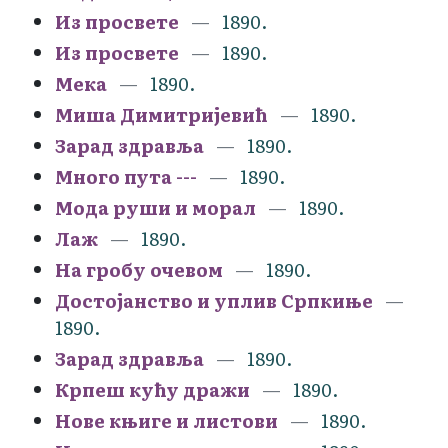
Из просвете
1890.
Из просвете
1890.
Мека
1890.
Миша Димитријевић
1890.
Зарад здравља
1890.
Много пута ---
1890.
Мода руши и морал
1890.
Лаж
1890.
На гробу очевом
1890.
Достојанство и уплив Српкиње
1890.
Зарад здравља
1890.
Крпеш кућу дражи
1890.
Нове књиге и листови
1890.