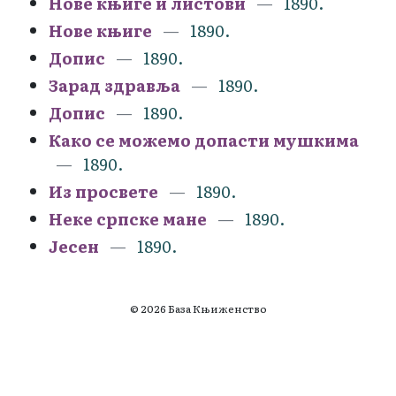
Нове књиге и листови
1890.
Нове књиге
1890.
Допис
1890.
Зарад здравља
1890.
Допис
1890.
Како се можемо допасти мушкима
1890.
Из просвете
1890.
Неке српске мане
1890.
Јесен
1890.
© 2026 База Књиженство