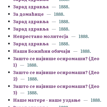
Зарад здравља
1888.
За домаћице
1888.
Зарад здравља
1888.
Зарад здравља
1888.
Непрестано молитесја
1888.
Зарад здравља
1888.
Наши Божићни обичаји
1888.
Зашто се највише осиромаши? (Део
1)
1888.
Зашто се највише осиромаши? (Део
2)
1888.
Зашто се највише осиромаши? (Део
3)
1888.
Наше матере - наше уздање
1888.