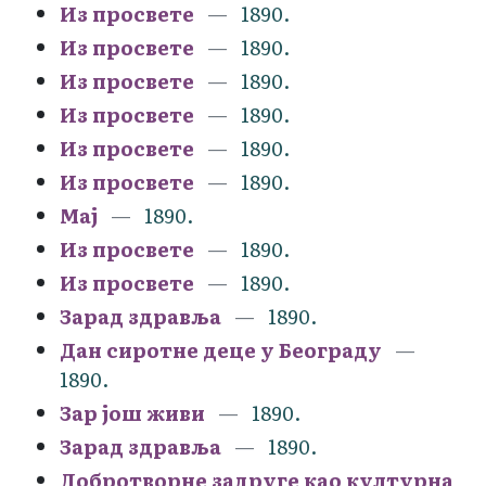
Из просвете
1890.
Из просвете
1890.
Из просвете
1890.
Из просвете
1890.
Из просвете
1890.
Из просвете
1890.
Мај
1890.
Из просвете
1890.
Из просвете
1890.
Зарад здравља
1890.
Дан сиротне деце у Београду
1890.
Зар још живи
1890.
Зарад здравља
1890.
Добротворне задруге као културна