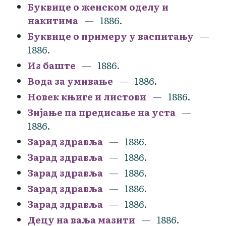
Буквице о женском оделу и
накитима
1886.
Буквице о примеру у васпитању
1886.
Из баште
1886.
Вода за умивање
1886.
Новек књиге и листови
1886.
Зијање па предисање на уста
1886.
Зарад здравља
1886.
Зарад здравља
1886.
Зарад здравља
1886.
Зарад здравља
1886.
Зарад здравља
1886.
Децу на ваља мазити
1886.