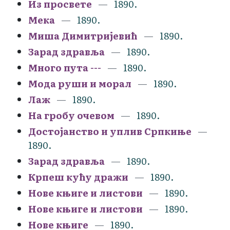
Из просвете
1890.
Мека
1890.
Миша Димитријевић
1890.
Зарад здравља
1890.
Много пута ---
1890.
Мода руши и морал
1890.
Лаж
1890.
На гробу очевом
1890.
Достојанство и уплив Српкиње
1890.
Зарад здравља
1890.
Крпеш кућу дражи
1890.
Нове књиге и листови
1890.
Нове књиге и листови
1890.
Нове књиге
1890.