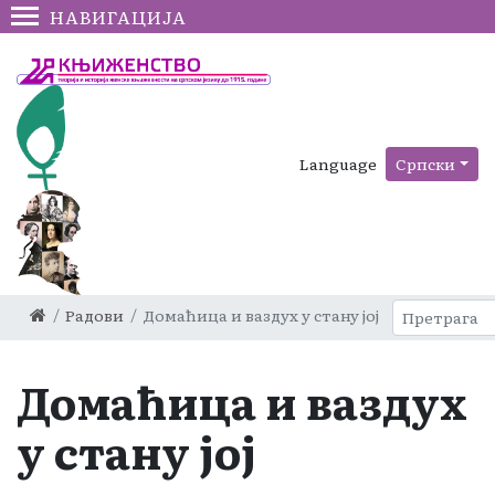
НАВИГАЦИЈА
Language
Српски
Радови
Домаћица и ваздух у стану јој
Домаћица и ваздух
у стану јој