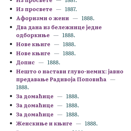
Из просвете
1887.
Афоризми о жени
1888.
Два дана из бележнице једне
одборкиње
1888.
Нове књиге
1888.
Нове књиге
1888.
Допис
1888.
Нешто о настави глуво-немих: јавно
предавање Радивоја Поповића
1888.
За домаћице
1888.
За домаћице
1888.
За домаћице
1888.
Женскиње и књиге
1888.