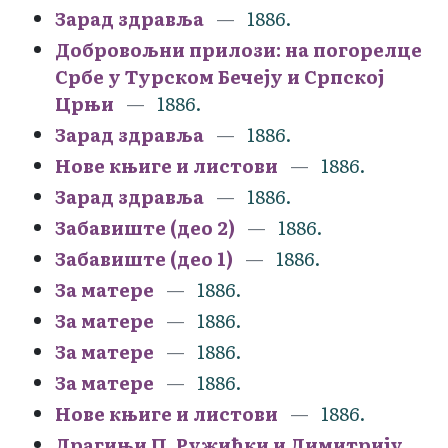
Зарад здравља
1886.
Добровољни прилози: на погорелце
Србе у Турском Бечеју и Српској
Црњи
1886.
Зарад здравља
1886.
Нове књиге и листови
1886.
Зарад здравља
1886.
Забавиште (део 2)
1886.
Забавиште (део 1)
1886.
За матере
1886.
За матере
1886.
За матере
1886.
За матере
1886.
Нове књиге и листови
1886.
Драгињи П. Ружићки и Димитрију