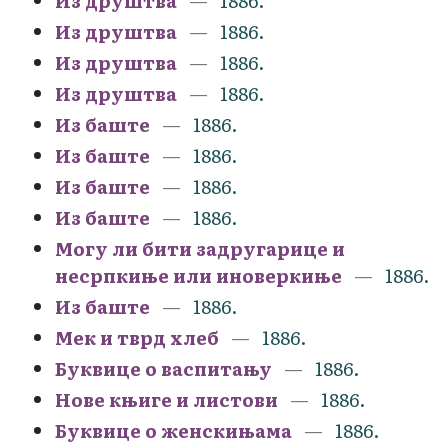
Из друштва
1886.
Из друштва
1886.
Из друштва
1886.
Из друштва
1886.
Из баште
1886.
Из баште
1886.
Из баште
1886.
Из баште
1886.
Могу ли бити задругарице и
несрпкиње или иноверкиње
1886.
Из баште
1886.
Мек и тврд хлеб
1886.
Буквице о васпитању
1886.
Нове књиге и листови
1886.
Буквице о женскињама
1886.