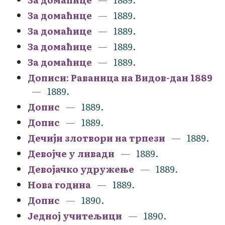
За домаћице
1889.
За домаћице
1889.
За домаћице
1889.
За домаћице
1889.
Дописи: Раваница на Видов-дан 1889
1889.
Допис
1889.
Допис
1889.
Дечији злотвори на трпези
1889.
Девојче у ливади
1889.
Девојачко удружење
1889.
Нова година
1889.
Допис
1890.
Једној учитељици
1890.