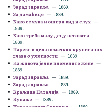
Зарад здравља
1889.
За домаћице
1889.
Како се чува и оштри вид и слух
1889.
Како треба малу децу неговати
1889.
Изреке и дела немачких крунисаних
глава о уметности
1889.
Из живота једне племените жене
1889.
Зарад здравља
1889.
Зарад здравља
1889.
Краљица Наталија
1889.
Купање
1889.
Нова задруга Српкиња
1889.