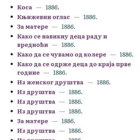
Коса
1886.
Књижевни оглас
1886.
За матере
1886.
Како се навикну деца раду и
вредноћи
1886.
Како да се чувамо од колере
1886.
Како да се одрже деца до краја прве
године
1886.
Из женског друштва
1886.
Из друштва
1886.
Из друштва
1886.
Из друштва
1886.
За матере
1886.
Из друштва
1886.