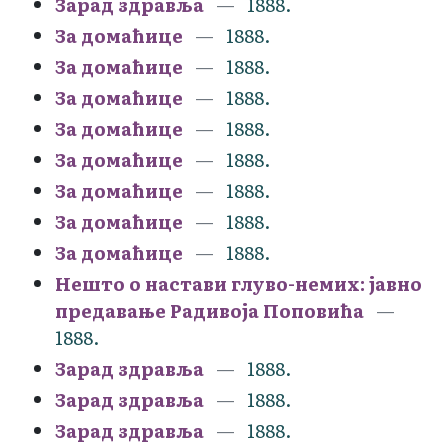
Зарад здравља
1888.
За домаћице
1888.
За домаћице
1888.
За домаћице
1888.
За домаћице
1888.
За домаћице
1888.
За домаћице
1888.
За домаћице
1888.
За домаћице
1888.
Нешто о настави глуво-немих: јавно
предавање Радивоја Поповића
1888.
Зарад здравља
1888.
Зарад здравља
1888.
Зарад здравља
1888.