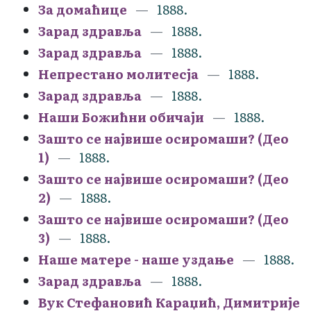
За домаћице
1888.
Зарад здравља
1888.
Зарад здравља
1888.
Непрестано молитесја
1888.
Зарад здравља
1888.
Наши Божићни обичаји
1888.
Зашто се највише осиромаши? (Део
1)
1888.
Зашто се највише осиромаши? (Део
2)
1888.
Зашто се највише осиромаши? (Део
3)
1888.
Наше матере - наше уздање
1888.
Зарад здравља
1888.
Вук Стефановић Караџић, Димитрије