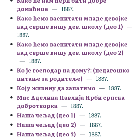
Како ће нам ћери бити добре
домаћице
1887.
Како ћемо васпитати младе девојке
кад сврше вишу дев. школу (део 1)
1887.
Како ћемо васпитати младе девојке
кад сврше вишу дев. школу (део 2)
1887.
Ко је господар на дому?: (педагошко
питање за родитеље)
1887.
Коју живину да запатимо
1887.
Мис Аделина Павлија Ирби српска
добротворка
1887.
Наша чељад (део 1)
1887.
Наша чељад (део 2)
1887.
Наша чељад (део 3)
1887.