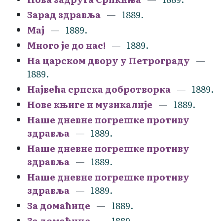
Зарад здравља
1889.
Мај
1889.
Много је до нас!
1889.
На царском двору у Петрограду
1889.
Највећа српска добротворка
1889.
Нове књиге и музикалије
1889.
Наше дневне погрешке противу
здравља
1889.
Наше дневне погрешке противу
здравља
1889.
Наше дневне погрешке противу
здравља
1889.
За домаћице
1889.
За домаћице
1889.