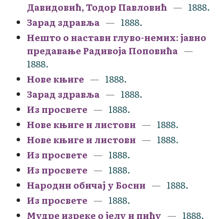
Давидовић, Тодор Павловић
1888.
Зарад здравља
1888.
Нешто о настави глуво-немих: јавно
предавање Радивоја Поповића
1888.
Нове књиге
1888.
Зарад здравља
1888.
Из просвете
1888.
Нове књиге и листови
1888.
Нове књиге и листови
1888.
Из просвете
1888.
Из просвете
1888.
Народни обичај у Босни
1888.
Из просвете
1888.
Мудре изреке о јелу и пићу
1888.