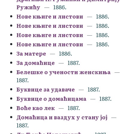
Ружићу
1886.
Нове књиге и листови
1886.
Нове књиге и листови
1886.
Нове књиге и листови
1886.
Нове књиге и листови
1886.
За матере
1886.
За домаћице
1887.
Белешке о учености женскиња
1887.
Буквице за удаваче
1887.
Буквице о домаћицама
1887.
Воће као лек
1887.
Домаћица и ваздух у стану јој
1887.