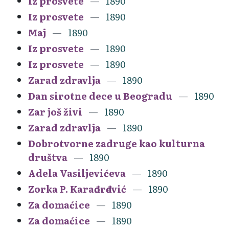
Iz prosvete
1890
Iz prosvete
1890
Maj
1890
Iz prosvete
1890
Iz prosvete
1890
Zarad zdravlja
1890
Dan sirotne dece u Beogradu
1890
Zar još živi
1890
Zarad zdravlja
1890
Dobrotvorne zadruge kao kulturna
društva
1890
Adela Vasiljevićeva
1890
Zorka P. Karađorđević
1890
Za domaćice
1890
Za domaćice
1890