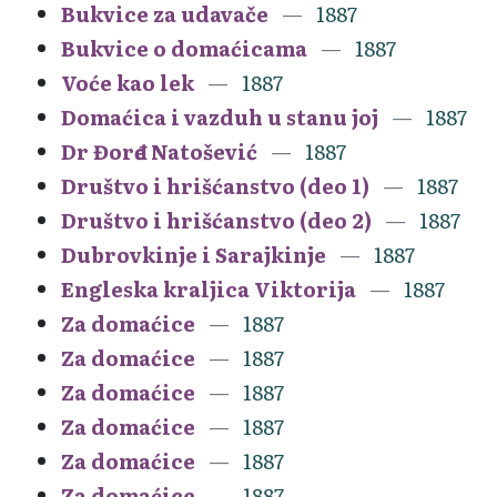
Bukvice za udavače
1887
Bukvice o domaćicama
1887
Voće kao lek
1887
Domaćica i vazduh u stanu joj
1887
Dr Đorđe Natošević
1887
Društvo i hrišćanstvo (deo 1)
1887
Društvo i hrišćanstvo (deo 2)
1887
Dubrovkinje i Sarajkinje
1887
Engleska kraljica Viktorija
1887
Za domaćice
1887
Za domaćice
1887
Za domaćice
1887
Za domaćice
1887
Za domaćice
1887
Za domaćice
1887