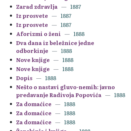
Zarad zdravlja
1887
Iz prosvete
1887
Iz prosvete
1887
Aforizmi o ženi
1888
Dva dana iz beležnice jedne
odborkinje
1888
Nove knjige
1888
Nove knjige
1888
Dopis
1888
Nešto o nastavi gluvo-nemih: javno
predavanje Radivoja Popovića
1888
Za domaćice
1888
Za domaćice
1888
Za domaćice
1888