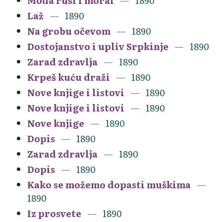
Moda ruši i moral
1890
Laž
1890
Na grobu očevom
1890
Dostojanstvo i upliv Srpkinje
1890
Zarad zdravlja
1890
Krpeš kuću draži
1890
Nove knjige i listovi
1890
Nove knjige i listovi
1890
Nove knjige
1890
Dopis
1890
Zarad zdravlja
1890
Dopis
1890
Kako se možemo dopasti muškima
1890
Iz prosvete
1890