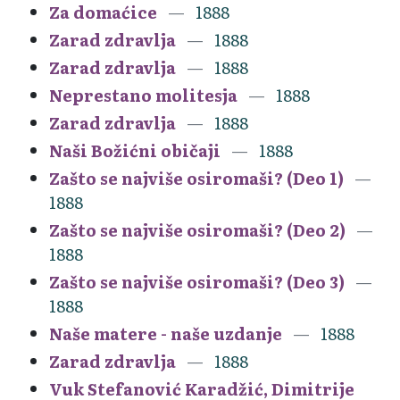
Za domaćice
1888
Zarad zdravlja
1888
Zarad zdravlja
1888
Neprestano molitesja
1888
Zarad zdravlja
1888
Naši Božićni običaji
1888
Zašto se najviše osiromaši? (Deo 1)
1888
Zašto se najviše osiromaši? (Deo 2)
1888
Zašto se najviše osiromaši? (Deo 3)
1888
Naše matere - naše uzdanje
1888
Zarad zdravlja
1888
Vuk Stefanović Karadžić, Dimitrije