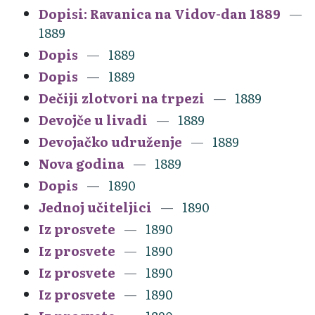
Dopisi: Ravanica na Vidov-dan 1889
1889
Dopis
1889
Dopis
1889
Dečiji zlotvori na trpezi
1889
Devojče u livadi
1889
Devojačko udruženje
1889
Nova godina
1889
Dopis
1890
Jednoj učiteljici
1890
Iz prosvete
1890
Iz prosvete
1890
Iz prosvete
1890
Iz prosvete
1890