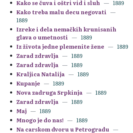
Kako se čuva i oštri vid i sluh
1889
Kako treba malu decu negovati
1889
Izreke i dela nemačkih krunisanih
glava o umetnosti
1889
Iz života jedne plemenite žene
1889
Zarad zdravlja
1889
Zarad zdravlja
1889
Kraljica Natalija
1889
Kupanje
1889
Nova zadruga Srpkinja
1889
Zarad zdravlja
1889
Maj
1889
Mnogo je do nas!
1889
Na carskom dvoru u Petrogradu