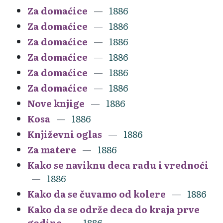
Za domaćice
1886
Za domaćice
1886
Za domaćice
1886
Za domaćice
1886
Za domaćice
1886
Za domaćice
1886
Nove knjige
1886
Kosa
1886
Književni oglas
1886
Za matere
1886
Kako se naviknu deca radu i vrednoći
1886
Kako da se čuvamo od kolere
1886
Kako da se održe deca do kraja prve
godine
1886