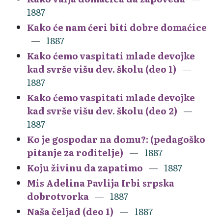
1887
Kako će nam ćeri biti dobre domaćice
1887
Kako ćemo vaspitati mlade devojke
kad svrše višu dev. školu (deo 1)
1887
Kako ćemo vaspitati mlade devojke
kad svrše višu dev. školu (deo 2)
1887
Ko je gospodar na domu?: (pedagoško
pitanje za roditelje)
1887
Koju živinu da zapatimo
1887
Mis Adelina Pavlija Irbi srpska
dobrotvorka
1887
Naša čeljad (deo 1)
1887