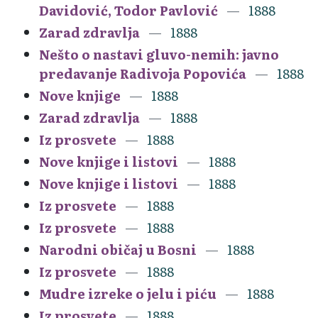
Davidović, Todor Pavlović
1888
Zarad zdravlja
1888
Nešto o nastavi gluvo-nemih: javno
predavanje Radivoja Popovića
1888
Nove knjige
1888
Zarad zdravlja
1888
Iz prosvete
1888
Nove knjige i listovi
1888
Nove knjige i listovi
1888
Iz prosvete
1888
Iz prosvete
1888
Narodni običaj u Bosni
1888
Iz prosvete
1888
Mudre izreke o jelu i piću
1888
Iz prosvete
1888