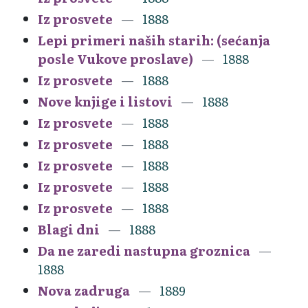
Iz prosvete
1888
Lepi primeri naših starih: (sećanja
posle Vukove proslave)
1888
Iz prosvete
1888
Nove knjige i listovi
1888
Iz prosvete
1888
Iz prosvete
1888
Iz prosvete
1888
Iz prosvete
1888
Iz prosvete
1888
Blagi dni
1888
Da ne zaredi nastupna groznica
1888
Nova zadruga
1889