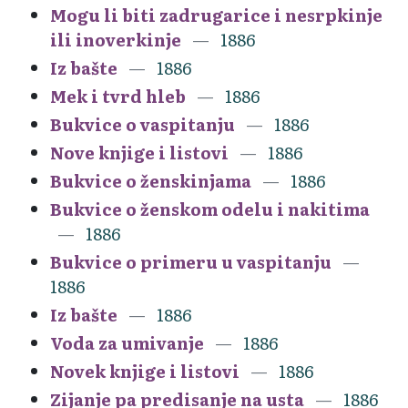
Mogu li biti zadrugarice i nesrpkinje
ili inoverkinje
1886
Iz bašte
1886
Mek i tvrd hleb
1886
Bukvice o vaspitanju
1886
Nove knjige i listovi
1886
Bukvice o ženskinjama
1886
Bukvice o ženskom odelu i nakitima
1886
Bukvice o primeru u vaspitanju
1886
Iz bašte
1886
Voda za umivanje
1886
Novek knjige i listovi
1886
Zijanje pa predisanje na usta
1886