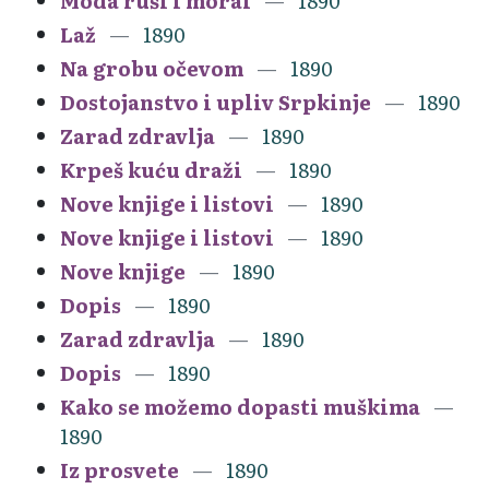
Moda ruši i moral
1890
Laž
1890
Na grobu očevom
1890
Dostojanstvo i upliv Srpkinje
1890
Zarad zdravlja
1890
Krpeš kuću draži
1890
Nove knjige i listovi
1890
Nove knjige i listovi
1890
Nove knjige
1890
Dopis
1890
Zarad zdravlja
1890
Dopis
1890
Kako se možemo dopasti muškima
1890
Iz prosvete
1890