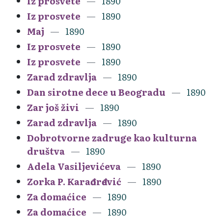
Iz prosvete
1890
Iz prosvete
1890
Maj
1890
Iz prosvete
1890
Iz prosvete
1890
Zarad zdravlja
1890
Dan sirotne dece u Beogradu
1890
Zar još živi
1890
Zarad zdravlja
1890
Dobrotvorne zadruge kao kulturna
društva
1890
Adela Vasiljevićeva
1890
Zorka P. Karađorđević
1890
Za domaćice
1890
Za domaćice
1890