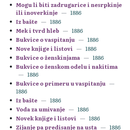
Mogu li biti zadrugarice i nesrpkinje
ili inoverkinje
1886
Iz bašte
1886
Mek i tvrd hleb
1886
Bukvice o vaspitanju
1886
Nove knjige i listovi
1886
Bukvice o ženskinjama
1886
Bukvice o ženskom odelu i nakitima
1886
Bukvice o primeru u vaspitanju
1886
Iz bašte
1886
Voda za umivanje
1886
Novek knjige i listovi
1886
Zijanje pa predisanje na usta
1886