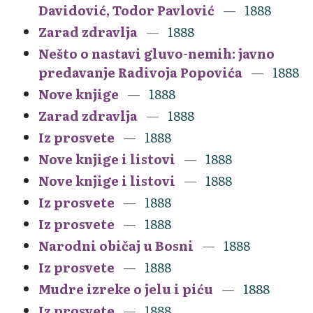
Davidović, Todor Pavlović
1888
Zarad zdravlja
1888
Nešto o nastavi gluvo-nemih: javno
predavanje Radivoja Popovića
1888
Nove knjige
1888
Zarad zdravlja
1888
Iz prosvete
1888
Nove knjige i listovi
1888
Nove knjige i listovi
1888
Iz prosvete
1888
Iz prosvete
1888
Narodni običaj u Bosni
1888
Iz prosvete
1888
Mudre izreke o jelu i piću
1888
Iz prosvete
1888