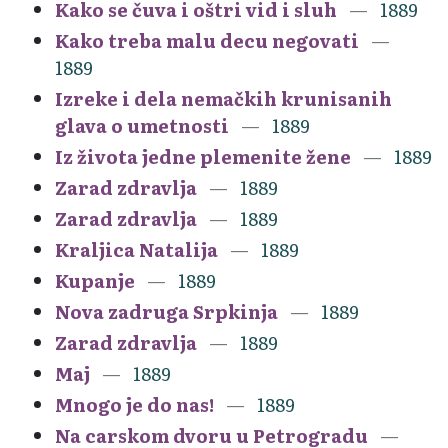
Kako se čuva i oštri vid i sluh
1889
Kako treba malu decu negovati
1889
Izreke i dela nemačkih krunisanih
glava o umetnosti
1889
Iz života jedne plemenite žene
1889
Zarad zdravlja
1889
Zarad zdravlja
1889
Kraljica Natalija
1889
Kupanje
1889
Nova zadruga Srpkinja
1889
Zarad zdravlja
1889
Maj
1889
Mnogo je do nas!
1889
Na carskom dvoru u Petrogradu