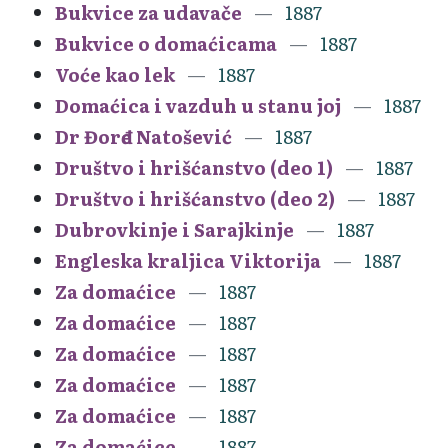
Bukvice za udavače
1887
Bukvice o domaćicama
1887
Voće kao lek
1887
Domaćica i vazduh u stanu joj
1887
Dr Đorđe Natošević
1887
Društvo i hrišćanstvo (deo 1)
1887
Društvo i hrišćanstvo (deo 2)
1887
Dubrovkinje i Sarajkinje
1887
Engleska kraljica Viktorija
1887
Za domaćice
1887
Za domaćice
1887
Za domaćice
1887
Za domaćice
1887
Za domaćice
1887
Za domaćice
1887