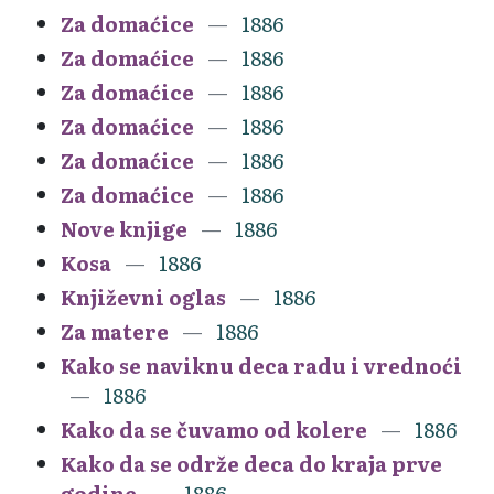
Za domaćice
1886
Za domaćice
1886
Za domaćice
1886
Za domaćice
1886
Za domaćice
1886
Za domaćice
1886
Nove knjige
1886
Kosa
1886
Književni oglas
1886
Za matere
1886
Kako se naviknu deca radu i vrednoći
1886
Kako da se čuvamo od kolere
1886
Kako da se održe deca do kraja prve
godine
1886