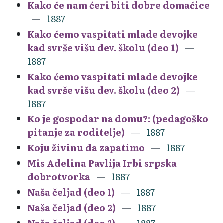
Kako će nam ćeri biti dobre domaćice
1887
Kako ćemo vaspitati mlade devojke
kad svrše višu dev. školu (deo 1)
1887
Kako ćemo vaspitati mlade devojke
kad svrše višu dev. školu (deo 2)
1887
Ko je gospodar na domu?: (pedagoško
pitanje za roditelje)
1887
Koju živinu da zapatimo
1887
Mis Adelina Pavlija Irbi srpska
dobrotvorka
1887
Naša čeljad (deo 1)
1887
Naša čeljad (deo 2)
1887
Naša čeljad (deo 3)
1887