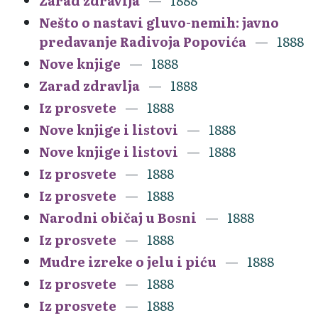
Zarad zdravlja
1888
Nešto o nastavi gluvo-nemih: javno
predavanje Radivoja Popovića
1888
Nove knjige
1888
Zarad zdravlja
1888
Iz prosvete
1888
Nove knjige i listovi
1888
Nove knjige i listovi
1888
Iz prosvete
1888
Iz prosvete
1888
Narodni običaj u Bosni
1888
Iz prosvete
1888
Mudre izreke o jelu i piću
1888
Iz prosvete
1888
Iz prosvete
1888