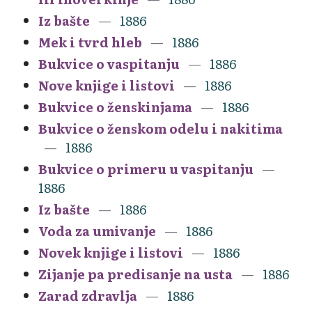
Iz bašte
1886
Mek i tvrd hleb
1886
Bukvice o vaspitanju
1886
Nove knjige i listovi
1886
Bukvice o ženskinjama
1886
Bukvice o ženskom odelu i nakitima
1886
Bukvice o primeru u vaspitanju
1886
Iz bašte
1886
Voda za umivanje
1886
Novek knjige i listovi
1886
Zijanje pa predisanje na usta
1886
Zarad zdravlja
1886