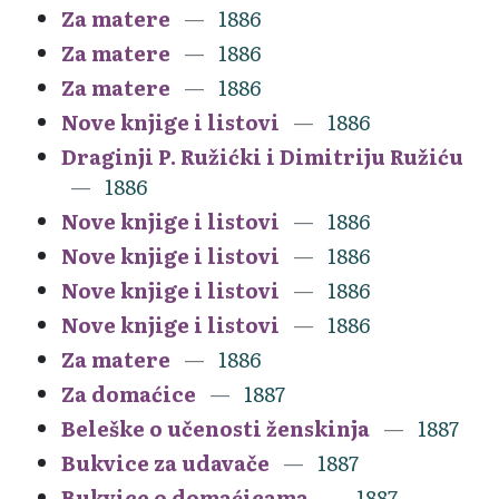
Za matere
1886
Za matere
1886
Za matere
1886
Nove knjige i listovi
1886
Draginji P. Ružićki i Dimitriju Ružiću
1886
Nove knjige i listovi
1886
Nove knjige i listovi
1886
Nove knjige i listovi
1886
Nove knjige i listovi
1886
Za matere
1886
Za domaćice
1887
Beleške o učenosti ženskinja
1887
Bukvice za udavače
1887
Bukvice o domaćicama
1887