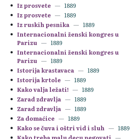
Iz prosvete
1889
Iz prosvete
1889
Iz ruskih pesnika
1889
Internacionalni ženski kongres u
Parizu
1889
Internacionalni ženski kongres u
Parizu
1889
Istorija krastavaca
1889
Istorija krtole
1889
Kako valja ležati!
1889
Zarad zdravlja
1889
Zarad zdravlja
1889
Za domaćice
1889
Kako se čuva i oštri vid i sluh
1889
Kako treba malu decu negovati