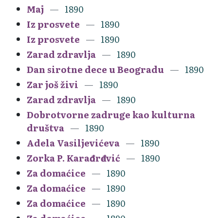
Maj
1890
Iz prosvete
1890
Iz prosvete
1890
Zarad zdravlja
1890
Dan sirotne dece u Beogradu
1890
Zar još živi
1890
Zarad zdravlja
1890
Dobrotvorne zadruge kao kulturna
društva
1890
Adela Vasiljevićeva
1890
Zorka P. Karađorđević
1890
Za domaćice
1890
Za domaćice
1890
Za domaćice
1890