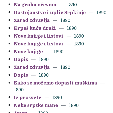
Na grobu očevom
1890
Dostojanstvo i upliv Srpkinje
1890
Zarad zdravlja
1890
Krpeš kuću draži
1890
Nove knjige i listovi
1890
Nove knjige i listovi
1890
Nove knjige
1890
Dopis
1890
Zarad zdravlja
1890
Dopis
1890
Kako se možemo dopasti muškima
1890
Iz prosvete
1890
Neke srpske mane
1890
Jesen
1890