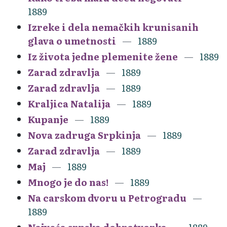
1889
Izreke i dela nemačkih krunisanih
glava o umetnosti
1889
Iz života jedne plemenite žene
1889
Zarad zdravlja
1889
Zarad zdravlja
1889
Kraljica Natalija
1889
Kupanje
1889
Nova zadruga Srpkinja
1889
Zarad zdravlja
1889
Maj
1889
Mnogo je do nas!
1889
Na carskom dvoru u Petrogradu
1889