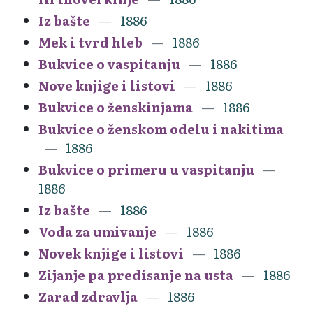
Iz bašte
1886
Mek i tvrd hleb
1886
Bukvice o vaspitanju
1886
Nove knjige i listovi
1886
Bukvice o ženskinjama
1886
Bukvice o ženskom odelu i nakitima
1886
Bukvice o primeru u vaspitanju
1886
Iz bašte
1886
Voda za umivanje
1886
Novek knjige i listovi
1886
Zijanje pa predisanje na usta
1886
Zarad zdravlja
1886