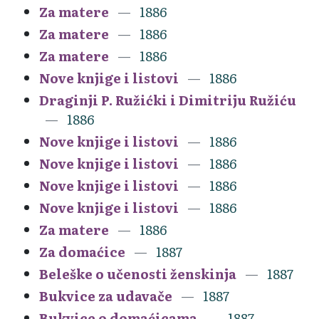
Za matere
1886
Za matere
1886
Za matere
1886
Nove knjige i listovi
1886
Draginji P. Ružićki i Dimitriju Ružiću
1886
Nove knjige i listovi
1886
Nove knjige i listovi
1886
Nove knjige i listovi
1886
Nove knjige i listovi
1886
Za matere
1886
Za domaćice
1887
Beleške o učenosti ženskinja
1887
Bukvice za udavače
1887
Bukvice o domaćicama
1887