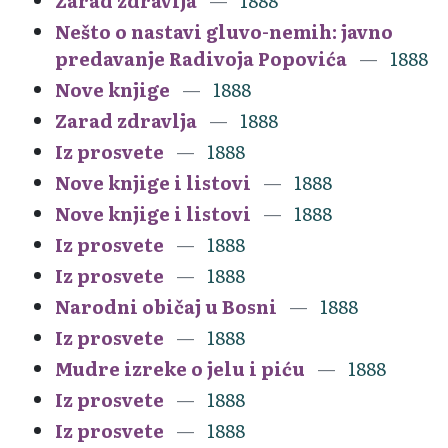
Zarad zdravlja
1888
Nešto o nastavi gluvo-nemih: javno
predavanje Radivoja Popovića
1888
Nove knjige
1888
Zarad zdravlja
1888
Iz prosvete
1888
Nove knjige i listovi
1888
Nove knjige i listovi
1888
Iz prosvete
1888
Iz prosvete
1888
Narodni običaj u Bosni
1888
Iz prosvete
1888
Mudre izreke o jelu i piću
1888
Iz prosvete
1888
Iz prosvete
1888