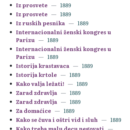
Iz prosvete
1889
Iz prosvete
1889
Iz ruskih pesnika
1889
Internacionalni ženski kongres u
Parizu
1889
Internacionalni ženski kongres u
Parizu
1889
Istorija krastavaca
1889
Istorija krtole
1889
Kako valja ležati!
1889
Zarad zdravlja
1889
Zarad zdravlja
1889
Za domaćice
1889
Kako se čuva i oštri vid i sluh
1889
Kako treba malu decu negovati