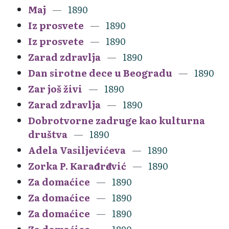
Maj
1890
Iz prosvete
1890
Iz prosvete
1890
Zarad zdravlja
1890
Dan sirotne dece u Beogradu
1890
Zar još živi
1890
Zarad zdravlja
1890
Dobrotvorne zadruge kao kulturna
društva
1890
Adela Vasiljevićeva
1890
Zorka P. Karađorđević
1890
Za domaćice
1890
Za domaćice
1890
Za domaćice
1890