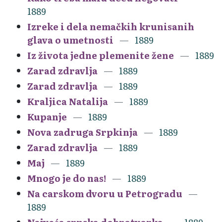
1889
Izreke i dela nemačkih krunisanih
glava o umetnosti
1889
Iz života jedne plemenite žene
1889
Zarad zdravlja
1889
Zarad zdravlja
1889
Kraljica Natalija
1889
Kupanje
1889
Nova zadruga Srpkinja
1889
Zarad zdravlja
1889
Maj
1889
Mnogo je do nas!
1889
Na carskom dvoru u Petrogradu
1889