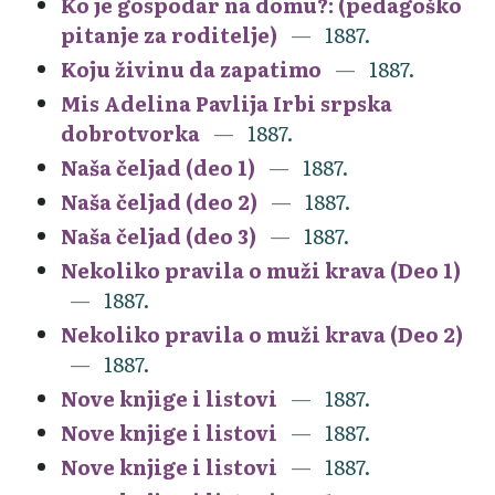
Ko je gospodar na domu?: (pedagoško
pitanje za roditelje)
1887.
Koju živinu da zapatimo
1887.
Mis Adelina Pavlija Irbi srpska
dobrotvorka
1887.
Naša čeljad (deo 1)
1887.
Naša čeljad (deo 2)
1887.
Naša čeljad (deo 3)
1887.
Nekoliko pravila o muži krava (Deo 1)
1887.
Nekoliko pravila o muži krava (Deo 2)
1887.
Nove knjige i listovi
1887.
Nove knjige i listovi
1887.
Nove knjige i listovi
1887.