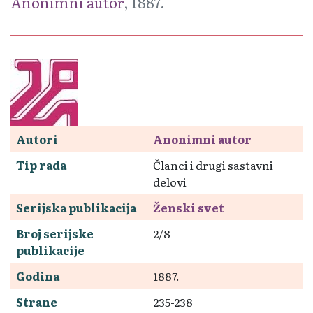
Anonimni autor
, 1887.
Autori
Anonimni autor
Tip rada
Članci i drugi sastavni
delovi
Serijska publikacija
Ženski svet
Broj serijske
2/8
publikacije
Godina
1887.
Strane
235-238