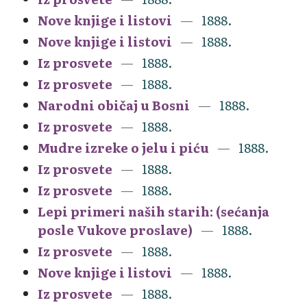
Nove knjige i listovi
1888.
Nove knjige i listovi
1888.
Iz prosvete
1888.
Iz prosvete
1888.
Narodni običaj u Bosni
1888.
Iz prosvete
1888.
Mudre izreke o jelu i piću
1888.
Iz prosvete
1888.
Iz prosvete
1888.
Lepi primeri naših starih: (sećanja
posle Vukove proslave)
1888.
Iz prosvete
1888.
Nove knjige i listovi
1888.
Iz prosvete
1888.