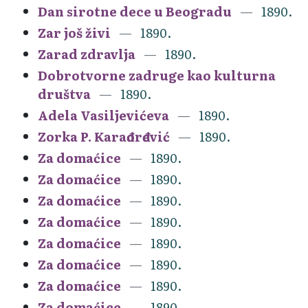
Dan sirotne dece u Beogradu
1890.
Zar još živi
1890.
Zarad zdravlja
1890.
Dobrotvorne zadruge kao kulturna
društva
1890.
Adela Vasiljevićeva
1890.
Zorka P. Karađorđević
1890.
Za domaćice
1890.
Za domaćice
1890.
Za domaćice
1890.
Za domaćice
1890.
Za domaćice
1890.
Za domaćice
1890.
Za domaćice
1890.
Za domaćice
1890.