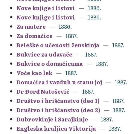
Nove knjige i listovi
1886.
Nove knjige i listovi
1886.
Za matere
1886.
Za domaćice
1887.
Beleške o učenosti ženskinja
1887.
Bukvice za udavače
1887.
Bukvice o domaćicama
1887.
Voće kao lek
1887.
Domaćica i vazduh u stanu joj
1887.
Dr Đorđe Natošević
1887.
Društvo i hrišćanstvo (deo 1)
1887.
Društvo i hrišćanstvo (deo 2)
1887.
Dubrovkinje i Sarajkinje
1887.
Engleska kraljica Viktorija
1887.