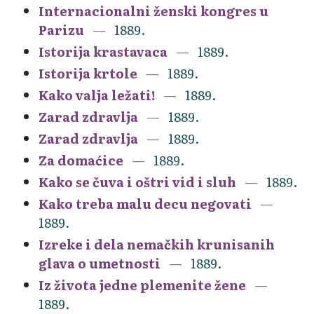
Internacionalni ženski kongres u
Parizu
1889.
Istorija krastavaca
1889.
Istorija krtole
1889.
Kako valja ležati!
1889.
Zarad zdravlja
1889.
Zarad zdravlja
1889.
Za domaćice
1889.
Kako se čuva i oštri vid i sluh
1889.
Kako treba malu decu negovati
1889.
Izreke i dela nemačkih krunisanih
glava o umetnosti
1889.
Iz života jedne plemenite žene
1889.