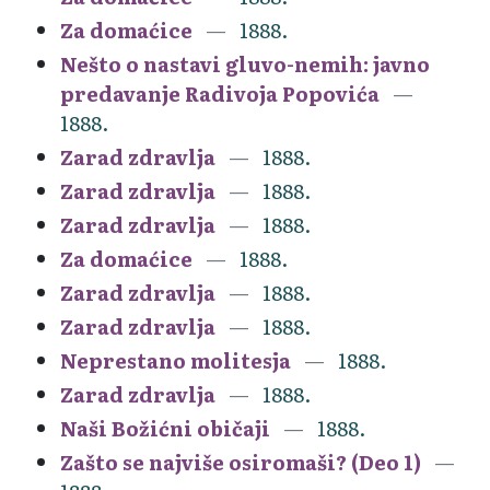
Za domaćice
1888.
Nešto o nastavi gluvo-nemih: javno
predavanje Radivoja Popovića
1888.
Zarad zdravlja
1888.
Zarad zdravlja
1888.
Zarad zdravlja
1888.
Za domaćice
1888.
Zarad zdravlja
1888.
Zarad zdravlja
1888.
Neprestano molitesja
1888.
Zarad zdravlja
1888.
Naši Božićni običaji
1888.
Zašto se najviše osiromaši? (Deo 1)