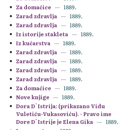
Za domaćice
1889.
Zarad zdravlja
1889.
Zarad zdravlja
1889.
Iz istorije stakleta
1889.
Iz kućarstva
1889.
Zarad zdravlja
1889.
Zarad zdravlja
1889.
Zarad zdravlja
1889.
Zarad zdravlja
1889.
Za domaćice
1889.
Nove knjige
1889.
Dora D`Istrija: (prikazano Vidu
Vuletiću-Vukasoviću). - Pravo ime
Dore D`Istrije je Elena Gika
1889.