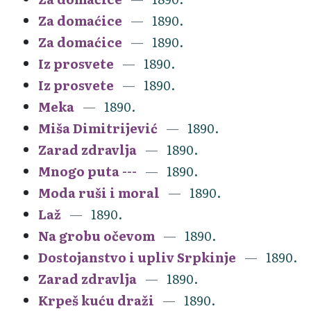
Za domaćice
1890.
Za domaćice
1890.
Iz prosvete
1890.
Iz prosvete
1890.
Meka
1890.
Miša Dimitrijević
1890.
Zarad zdravlja
1890.
Mnogo puta ---
1890.
Moda ruši i moral
1890.
Laž
1890.
Na grobu očevom
1890.
Dostojanstvo i upliv Srpkinje
1890.
Zarad zdravlja
1890.
Krpeš kuću draži
1890.