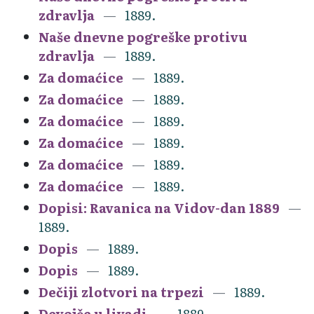
zdravlja
1889.
Naše dnevne pogreške protivu
zdravlja
1889.
Za domaćice
1889.
Za domaćice
1889.
Za domaćice
1889.
Za domaćice
1889.
Za domaćice
1889.
Za domaćice
1889.
Dopisi: Ravanica na Vidov-dan 1889
1889.
Dopis
1889.
Dopis
1889.
Dečiji zlotvori na trpezi
1889.
Devojče u livadi
1889.