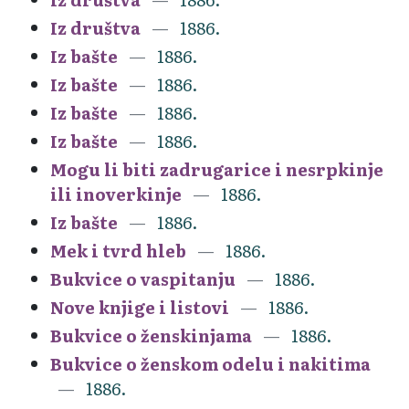
Iz društva
1886.
Iz bašte
1886.
Iz bašte
1886.
Iz bašte
1886.
Iz bašte
1886.
Mogu li biti zadrugarice i nesrpkinje
ili inoverkinje
1886.
Iz bašte
1886.
Mek i tvrd hleb
1886.
Bukvice o vaspitanju
1886.
Nove knjige i listovi
1886.
Bukvice o ženskinjama
1886.
Bukvice o ženskom odelu i nakitima
1886.