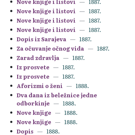
Nove knjige i listovi
1887.
Nove knjige i listovi
1887.
Nove knjige i listovi
1887.
Nove knjige i listovi
1887.
Dopis iz Sarajeva
1887.
Za očuvanje očnog vida
1887.
Zarad zdravlja
1887.
Iz prosvete
1887.
Iz prosvete
1887.
Aforizmi o ženi
1888.
Dva dana iz beležnice jedne
odborkinje
1888.
Nove knjige
1888.
Nove knjige
1888.
Dopis
1888.