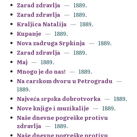
Zarad zdravlja
1889.
Zarad zdravlja
1889.
Kraljica Natalija
1889.
Kupanje
1889.
Nova zadruga Srpkinja
1889.
Zarad zdravlja
1889.
Maj
1889.
Mnogo je do nas!
1889.
Na carskom dvoru u Petrogradu
1889.
Najveća srpska dobrotvorka
1889.
Nove knjige i muzikalije
1889.
Naše dnevne pogreške protivu
zdravlja
1889.
Naše dnevne pogreške protivu