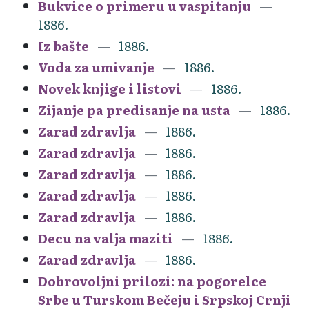
Bukvice o primeru u vaspitanju
1886.
Iz bašte
1886.
Voda za umivanje
1886.
Novek knjige i listovi
1886.
Zijanje pa predisanje na usta
1886.
Zarad zdravlja
1886.
Zarad zdravlja
1886.
Zarad zdravlja
1886.
Zarad zdravlja
1886.
Zarad zdravlja
1886.
Decu na valja maziti
1886.
Zarad zdravlja
1886.
Dobrovoljni prilozi: na pogorelce
Srbe u Turskom Bečeju i Srpskoj Crnji