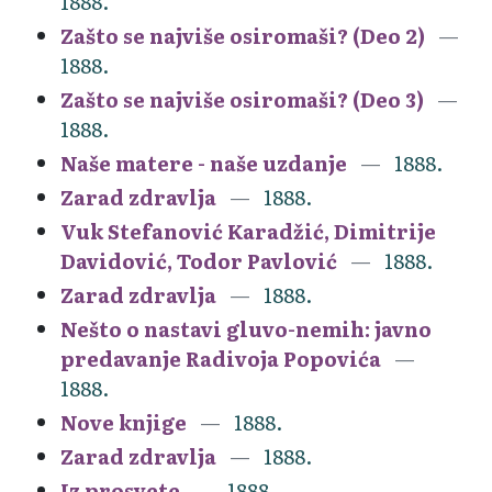
1888.
Zašto se najviše osiromaši? (Deo 2)
1888.
Zašto se najviše osiromaši? (Deo 3)
1888.
Naše matere - naše uzdanje
1888.
Zarad zdravlja
1888.
Vuk Stefanović Karadžić, Dimitrije
Davidović, Todor Pavlović
1888.
Zarad zdravlja
1888.
Nešto o nastavi gluvo-nemih: javno
predavanje Radivoja Popovića
1888.
Nove knjige
1888.
Zarad zdravlja
1888.
Iz prosvete
1888.