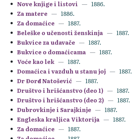
Nove knjige i listovi
1886.
Za matere
1886.
Za domaćice
1887.
Beleške o učenosti ženskinja
1887.
Bukvice za udavače
1887.
Bukvice o domaćicama
1887.
Voće kao lek
1887.
Domaćica i vazduh u stanu joj
1887.
Dr Đorđe Natošević
1887.
Društvo i hrišćanstvo (deo 1)
1887.
Društvo i hrišćanstvo (deo 2)
1887.
Dubrovkinje i Sarajkinje
1887.
Engleska kraljica Viktorija
1887.
Za domaćice
1887.
Za domaćice
1887.