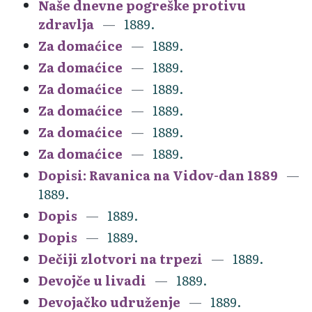
Naše dnevne pogreške protivu
zdravlja
1889.
Za domaćice
1889.
Za domaćice
1889.
Za domaćice
1889.
Za domaćice
1889.
Za domaćice
1889.
Za domaćice
1889.
Dopisi: Ravanica na Vidov-dan 1889
1889.
Dopis
1889.
Dopis
1889.
Dečiji zlotvori na trpezi
1889.
Devojče u livadi
1889.
Devojačko udruženje
1889.