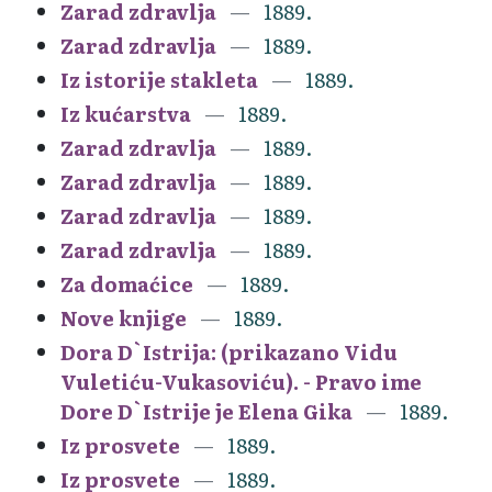
Zarad zdravlja
1889.
Zarad zdravlja
1889.
Iz istorije stakleta
1889.
Iz kućarstva
1889.
Zarad zdravlja
1889.
Zarad zdravlja
1889.
Zarad zdravlja
1889.
Zarad zdravlja
1889.
Za domaćice
1889.
Nove knjige
1889.
Dora D`Istrija: (prikazano Vidu
Vuletiću-Vukasoviću). - Pravo ime
Dore D`Istrije je Elena Gika
1889.
Iz prosvete
1889.
Iz prosvete
1889.