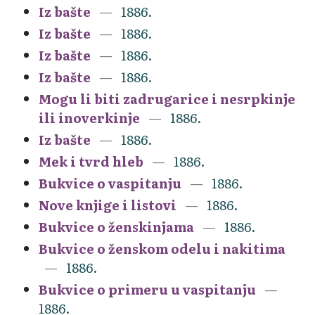
Iz bašte
1886.
Iz bašte
1886.
Iz bašte
1886.
Iz bašte
1886.
Mogu li biti zadrugarice i nesrpkinje
ili inoverkinje
1886.
Iz bašte
1886.
Mek i tvrd hleb
1886.
Bukvice o vaspitanju
1886.
Nove knjige i listovi
1886.
Bukvice o ženskinjama
1886.
Bukvice o ženskom odelu i nakitima
1886.
Bukvice o primeru u vaspitanju
1886.