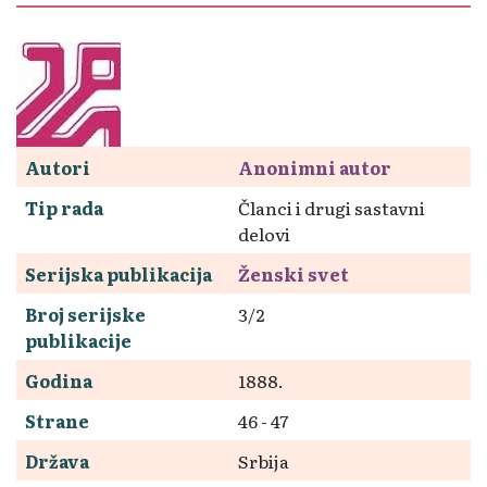
Autori
Anonimni autor
Tip rada
Članci i drugi sastavni
delovi
Serijska publikacija
Ženski svet
Broj serijske
3/2
publikacije
Godina
1888.
Strane
46 - 47
Država
Srbija