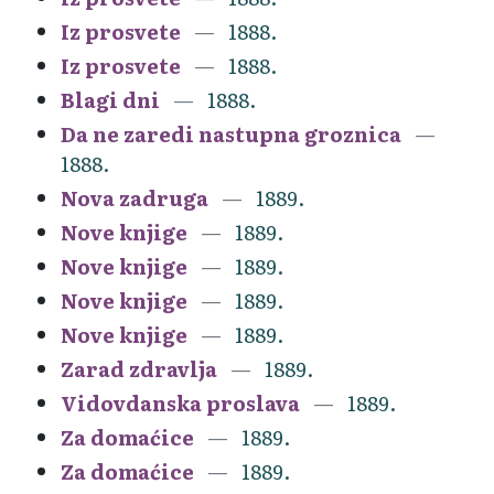
Iz prosvete
1888.
Iz prosvete
1888.
Blagi dni
1888.
Da ne zaredi nastupna groznica
1888.
Nova zadruga
1889.
Nove knjige
1889.
Nove knjige
1889.
Nove knjige
1889.
Nove knjige
1889.
Zarad zdravlja
1889.
Vidovdanska proslava
1889.
Za domaćice
1889.
Za domaćice
1889.