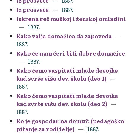
Iz prosvete
1887.
Iz prosvete
1887.
Iskrena reč muškoj i ženskoj omladini
1887.
Kako valja domaćica da zapoveda
1887.
Kako će nam ćeri biti dobre domaćice
1887.
Kako ćemo vaspitati mlade devojke
kad svrše višu dev. školu (deo 1)
1887.
Kako ćemo vaspitati mlade devojke
kad svrše višu dev. školu (deo 2)
1887.
Ko je gospodar na domu?: (pedagoško
pitanje za roditelje)
1887.