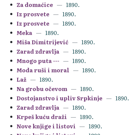
Za domaćice
1890.
Iz prosvete
1890.
Iz prosvete
1890.
Meka
1890.
Miša Dimitrijević
1890.
Zarad zdravlja
1890.
Mnogo puta ---
1890.
Moda ruši i moral
1890.
Laž
1890.
Na grobu očevom
1890.
Dostojanstvo i upliv Srpkinje
1890.
Zarad zdravlja
1890.
Krpeš kuću draži
1890.
Nove knjige i listovi
1890.