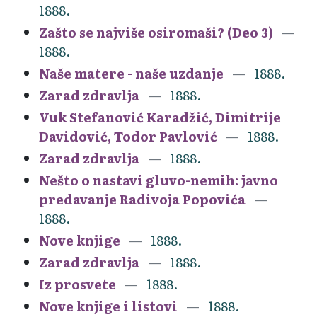
1888.
Zašto se najviše osiromaši? (Deo 3)
1888.
Naše matere - naše uzdanje
1888.
Zarad zdravlja
1888.
Vuk Stefanović Karadžić, Dimitrije
Davidović, Todor Pavlović
1888.
Zarad zdravlja
1888.
Nešto o nastavi gluvo-nemih: javno
predavanje Radivoja Popovića
1888.
Nove knjige
1888.
Zarad zdravlja
1888.
Iz prosvete
1888.
Nove knjige i listovi
1888.