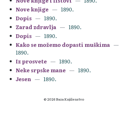
Nove knjige i listovi
1890.
Nove knjige
1890.
Dopis
1890.
Zarad zdravlja
1890.
Dopis
1890.
Kako se možemo dopasti muškima
1890.
Iz prosvete
1890.
Neke srpske mane
1890.
Jesen
1890.
© 2026 Baza Knjiženstvo