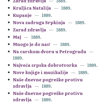
Zarad zdravlja
1889.
Kraljica Natalija
1889.
Kupanje
1889.
Nova zadruga Srpkinja
1889.
Zarad zdravlja
1889.
Maj
1889.
Mnogo je do nas!
1889.
Na carskom dvoru u Petrogradu
1889.
Najveća srpska dobrotvorka
1889.
Nove knjige i muzikalije
1889.
Naše dnevne pogreške protivu
zdravlja
1889.
Naše dnevne pogreške protivu
zdravlja
1889.