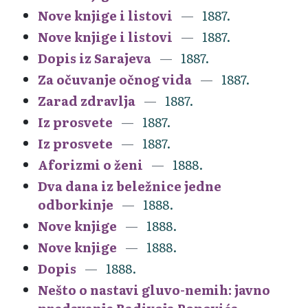
Nove knjige i listovi
1887.
Nove knjige i listovi
1887.
Dopis iz Sarajeva
1887.
Za očuvanje očnog vida
1887.
Zarad zdravlja
1887.
Iz prosvete
1887.
Iz prosvete
1887.
Aforizmi o ženi
1888.
Dva dana iz beležnice jedne
odborkinje
1888.
Nove knjige
1888.
Nove knjige
1888.
Dopis
1888.
Nešto o nastavi gluvo-nemih: javno