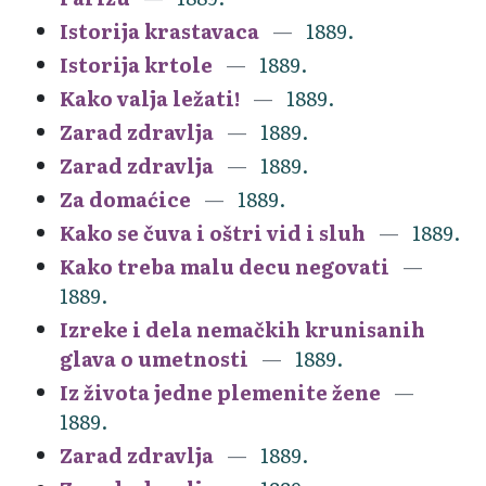
Istorija krastavaca
1889.
Istorija krtole
1889.
Kako valja ležati!
1889.
Zarad zdravlja
1889.
Zarad zdravlja
1889.
Za domaćice
1889.
Kako se čuva i oštri vid i sluh
1889.
Kako treba malu decu negovati
1889.
Izreke i dela nemačkih krunisanih
glava o umetnosti
1889.
Iz života jedne plemenite žene
1889.
Zarad zdravlja
1889.