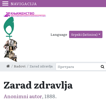
NAVIGACIJA
Language
Srpski (latinica)
Radovi
Zarad zdravlja
Zarad zdravlja
Anonimni autor
, 1888.