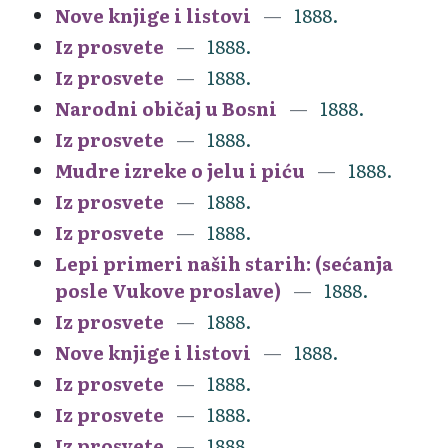
Nove knjige i listovi
1888.
Iz prosvete
1888.
Iz prosvete
1888.
Narodni običaj u Bosni
1888.
Iz prosvete
1888.
Mudre izreke o jelu i piću
1888.
Iz prosvete
1888.
Iz prosvete
1888.
Lepi primeri naših starih: (sećanja
posle Vukove proslave)
1888.
Iz prosvete
1888.
Nove knjige i listovi
1888.
Iz prosvete
1888.
Iz prosvete
1888.
Iz prosvete
1888.