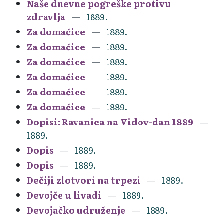
Naše dnevne pogreške protivu
zdravlja
1889.
Za domaćice
1889.
Za domaćice
1889.
Za domaćice
1889.
Za domaćice
1889.
Za domaćice
1889.
Za domaćice
1889.
Dopisi: Ravanica na Vidov-dan 1889
1889.
Dopis
1889.
Dopis
1889.
Dečiji zlotvori na trpezi
1889.
Devojče u livadi
1889.
Devojačko udruženje
1889.