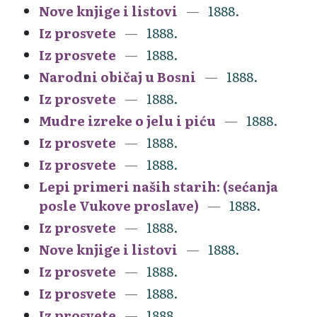
Nove knjige i listovi
1888.
Iz prosvete
1888.
Iz prosvete
1888.
Narodni običaj u Bosni
1888.
Iz prosvete
1888.
Mudre izreke o jelu i piću
1888.
Iz prosvete
1888.
Iz prosvete
1888.
Lepi primeri naših starih: (sećanja
posle Vukove proslave)
1888.
Iz prosvete
1888.
Nove knjige i listovi
1888.
Iz prosvete
1888.
Iz prosvete
1888.
Iz prosvete
1888.