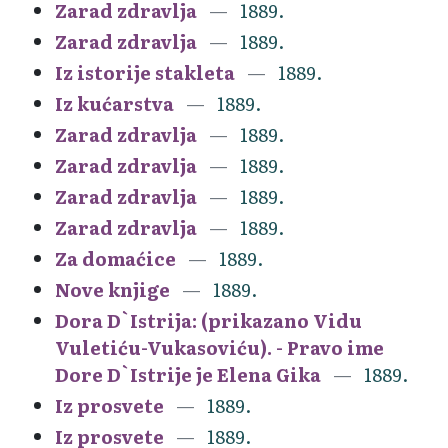
Zarad zdravlja
1889.
Zarad zdravlja
1889.
Iz istorije stakleta
1889.
Iz kućarstva
1889.
Zarad zdravlja
1889.
Zarad zdravlja
1889.
Zarad zdravlja
1889.
Zarad zdravlja
1889.
Za domaćice
1889.
Nove knjige
1889.
Dora D`Istrija: (prikazano Vidu
Vuletiću-Vukasoviću). - Pravo ime
Dore D`Istrije je Elena Gika
1889.
Iz prosvete
1889.
Iz prosvete
1889.