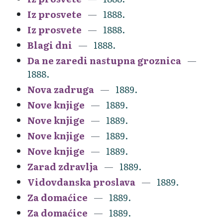
Iz prosvete
1888.
Iz prosvete
1888.
Blagi dni
1888.
Da ne zaredi nastupna groznica
1888.
Nova zadruga
1889.
Nove knjige
1889.
Nove knjige
1889.
Nove knjige
1889.
Nove knjige
1889.
Zarad zdravlja
1889.
Vidovdanska proslava
1889.
Za domaćice
1889.
Za domaćice
1889.