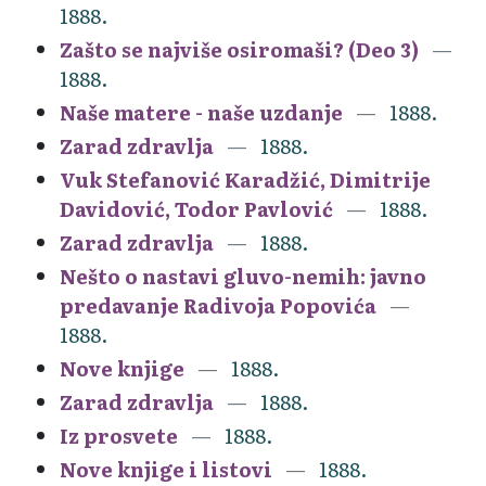
1888.
Zašto se najviše osiromaši? (Deo 3)
1888.
Naše matere - naše uzdanje
1888.
Zarad zdravlja
1888.
Vuk Stefanović Karadžić, Dimitrije
Davidović, Todor Pavlović
1888.
Zarad zdravlja
1888.
Nešto o nastavi gluvo-nemih: javno
predavanje Radivoja Popovića
1888.
Nove knjige
1888.
Zarad zdravlja
1888.
Iz prosvete
1888.
Nove knjige i listovi
1888.