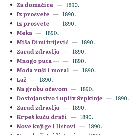
Za domaćice
1890.
Iz prosvete
1890.
Iz prosvete
1890.
Meka
1890.
Miša Dimitrijević
1890.
Zarad zdravlja
1890.
Mnogo puta ---
1890.
Moda ruši i moral
1890.
Laž
1890.
Na grobu očevom
1890.
Dostojanstvo i upliv Srpkinje
1890.
Zarad zdravlja
1890.
Krpeš kuću draži
1890.
Nove knjige i listovi
1890.