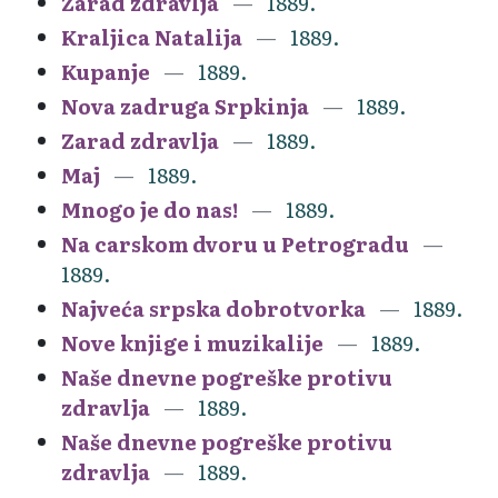
Zarad zdravlja
1889.
Kraljica Natalija
1889.
Kupanje
1889.
Nova zadruga Srpkinja
1889.
Zarad zdravlja
1889.
Maj
1889.
Mnogo je do nas!
1889.
Na carskom dvoru u Petrogradu
1889.
Najveća srpska dobrotvorka
1889.
Nove knjige i muzikalije
1889.
Naše dnevne pogreške protivu
zdravlja
1889.
Naše dnevne pogreške protivu
zdravlja
1889.