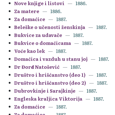
Nove knjige i listovi
1886.
Za matere
1886.
Za domaćice
1887.
Beleške o učenosti ženskinja
1887.
Bukvice za udavače
1887.
Bukvice o domaćicama
1887.
Voće kao lek
1887.
Domaćica i vazduh u stanu joj
1887.
Dr Đorđe Natošević
1887.
Društvo i hrišćanstvo (deo 1)
1887.
Društvo i hrišćanstvo (deo 2)
1887.
Dubrovkinje i Sarajkinje
1887.
Engleska kraljica Viktorija
1887.
Za domaćice
1887.
Za domaćice
1887.