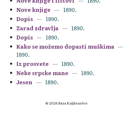
Nove knjige i listovi
1890.
Nove knjige
1890.
Dopis
1890.
Zarad zdravlja
1890.
Dopis
1890.
Kako se možemo dopasti muškima
1890.
Iz prosvete
1890.
Neke srpske mane
1890.
Jesen
1890.
© 2026 Baza Knjiženstvo