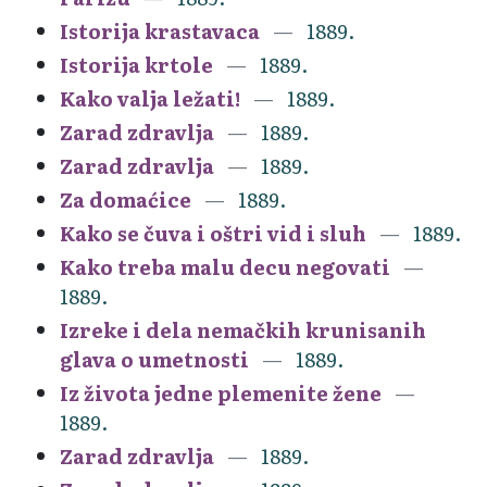
Istorija krastavaca
1889.
Istorija krtole
1889.
Kako valja ležati!
1889.
Zarad zdravlja
1889.
Zarad zdravlja
1889.
Za domaćice
1889.
Kako se čuva i oštri vid i sluh
1889.
Kako treba malu decu negovati
1889.
Izreke i dela nemačkih krunisanih
glava o umetnosti
1889.
Iz života jedne plemenite žene
1889.
Zarad zdravlja
1889.