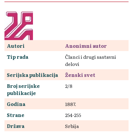
Autori
Anonimni autor
Tip rada
Članci i drugi sastavni
delovi
Serijska publikacija
Ženski svet
Broj serijske
2/8
publikacije
Godina
1887.
Strane
254-255
Država
Srbija