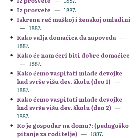
Iz prosvete
1887.
Iz prosvete
1887.
Iskrena reč muškoj i ženskoj omladini
1887.
Kako valja domaćica da zapoveda
1887.
Kako će nam ćeri biti dobre domaćice
1887.
Kako ćemo vaspitati mlade devojke
kad svrše višu dev. školu (deo 1)
1887.
Kako ćemo vaspitati mlade devojke
kad svrše višu dev. školu (deo 2)
1887.
Ko je gospodar na domu?: (pedagoško
pitanje za roditelje)
1887.