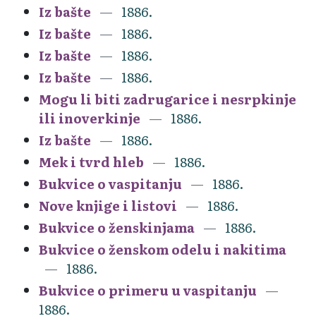
Iz bašte
1886.
Iz bašte
1886.
Iz bašte
1886.
Iz bašte
1886.
Mogu li biti zadrugarice i nesrpkinje
ili inoverkinje
1886.
Iz bašte
1886.
Mek i tvrd hleb
1886.
Bukvice o vaspitanju
1886.
Nove knjige i listovi
1886.
Bukvice o ženskinjama
1886.
Bukvice o ženskom odelu i nakitima
1886.
Bukvice o primeru u vaspitanju
1886.