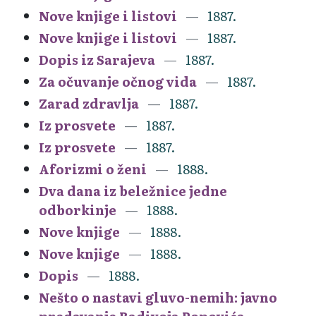
Nove knjige i listovi
1887.
Nove knjige i listovi
1887.
Dopis iz Sarajeva
1887.
Za očuvanje očnog vida
1887.
Zarad zdravlja
1887.
Iz prosvete
1887.
Iz prosvete
1887.
Aforizmi o ženi
1888.
Dva dana iz beležnice jedne
odborkinje
1888.
Nove knjige
1888.
Nove knjige
1888.
Dopis
1888.
Nešto o nastavi gluvo-nemih: javno