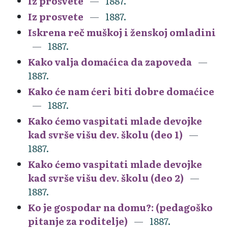
Iz prosvete
1887.
Iz prosvete
1887.
Iskrena reč muškoj i ženskoj omladini
1887.
Kako valja domaćica da zapoveda
1887.
Kako će nam ćeri biti dobre domaćice
1887.
Kako ćemo vaspitati mlade devojke
kad svrše višu dev. školu (deo 1)
1887.
Kako ćemo vaspitati mlade devojke
kad svrše višu dev. školu (deo 2)
1887.
Ko je gospodar na domu?: (pedagoško
pitanje za roditelje)
1887.