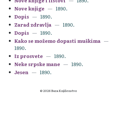
Nove knjige i listovi
1890.
Nove knjige
1890.
Dopis
1890.
Zarad zdravlja
1890.
Dopis
1890.
Kako se možemo dopasti muškima
1890.
Iz prosvete
1890.
Neke srpske mane
1890.
Jesen
1890.
© 2026 Baza Knjiženstvo