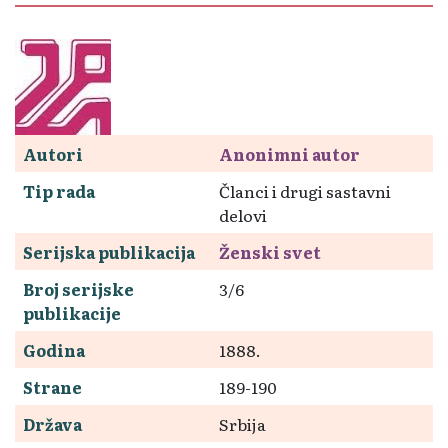
Autori
Anonimni autor
Tip rada
Članci i drugi sastavni
delovi
Serijska publikacija
Ženski svet
Broj serijske
3/6
publikacije
Godina
1888.
Strane
189-190
Država
Srbija