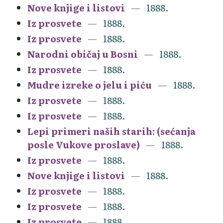
Nove knjige i listovi
1888.
Iz prosvete
1888.
Iz prosvete
1888.
Narodni običaj u Bosni
1888.
Iz prosvete
1888.
Mudre izreke o jelu i piću
1888.
Iz prosvete
1888.
Iz prosvete
1888.
Lepi primeri naših starih: (sećanja
posle Vukove proslave)
1888.
Iz prosvete
1888.
Nove knjige i listovi
1888.
Iz prosvete
1888.
Iz prosvete
1888.
Iz prosvete
1888.