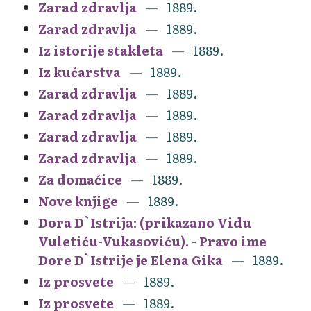
Zarad zdravlja
1889.
Zarad zdravlja
1889.
Iz istorije stakleta
1889.
Iz kućarstva
1889.
Zarad zdravlja
1889.
Zarad zdravlja
1889.
Zarad zdravlja
1889.
Zarad zdravlja
1889.
Za domaćice
1889.
Nove knjige
1889.
Dora D`Istrija: (prikazano Vidu
Vuletiću-Vukasoviću). - Pravo ime
Dore D`Istrije je Elena Gika
1889.
Iz prosvete
1889.
Iz prosvete
1889.