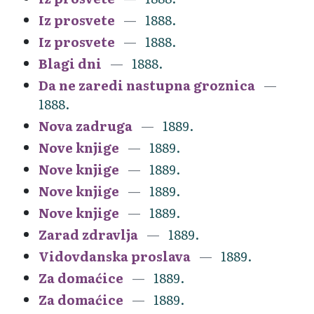
Iz prosvete
1888.
Iz prosvete
1888.
Blagi dni
1888.
Da ne zaredi nastupna groznica
1888.
Nova zadruga
1889.
Nove knjige
1889.
Nove knjige
1889.
Nove knjige
1889.
Nove knjige
1889.
Zarad zdravlja
1889.
Vidovdanska proslava
1889.
Za domaćice
1889.
Za domaćice
1889.