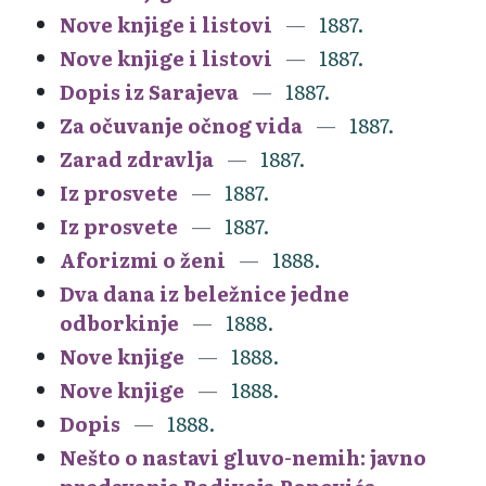
Nove knjige i listovi
1887.
Nove knjige i listovi
1887.
Dopis iz Sarajeva
1887.
Za očuvanje očnog vida
1887.
Zarad zdravlja
1887.
Iz prosvete
1887.
Iz prosvete
1887.
Aforizmi o ženi
1888.
Dva dana iz beležnice jedne
odborkinje
1888.
Nove knjige
1888.
Nove knjige
1888.
Dopis
1888.
Nešto o nastavi gluvo-nemih: javno