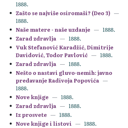
1888.
Zašto se najviše osiromaši? (Deo 3)
1888.
Naše matere - naše uzdanje
1888.
Zarad zdravlja
1888.
Vuk Stefanović Karadžić, Dimitrije
Davidović, Todor Pavlović
1888.
Zarad zdravlja
1888.
Nešto o nastavi gluvo-nemih: javno
predavanje Radivoja Popovića
1888.
Nove knjige
1888.
Zarad zdravlja
1888.
Iz prosvete
1888.
Nove knjige i listovi
1888.