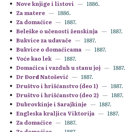
Nove knjige i listovi
1886.
Za matere
1886.
Za domaćice
1887.
Beleške o učenosti ženskinja
1887.
Bukvice za udavače
1887.
Bukvice o domaćicama
1887.
Voće kao lek
1887.
Domaćica i vazduh u stanu joj
1887.
Dr Đorđe Natošević
1887.
Društvo i hrišćanstvo (deo 1)
1887.
Društvo i hrišćanstvo (deo 2)
1887.
Dubrovkinje i Sarajkinje
1887.
Engleska kraljica Viktorija
1887.
Za domaćice
1887.
Za domaćice
1887.