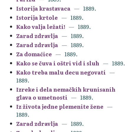
Istorija krastavaca
1889.
Istorija krtole
1889.
Kako valja ležati!
1889.
Zarad zdravlja
1889.
Zarad zdravlja
1889.
Za domaćice
1889.
Kako se čuva i oštri vid i sluh
1889.
Kako treba malu decu negovati
1889.
Izreke i dela nemačkih krunisanih
glava o umetnosti
1889.
Iz života jedne plemenite žene
1889.
Zarad zdravlja
1889.