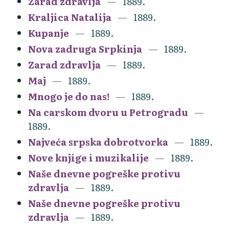
Zarad zdravlja
1889.
Kraljica Natalija
1889.
Kupanje
1889.
Nova zadruga Srpkinja
1889.
Zarad zdravlja
1889.
Maj
1889.
Mnogo je do nas!
1889.
Na carskom dvoru u Petrogradu
1889.
Najveća srpska dobrotvorka
1889.
Nove knjige i muzikalije
1889.
Naše dnevne pogreške protivu
zdravlja
1889.
Naše dnevne pogreške protivu
zdravlja
1889.