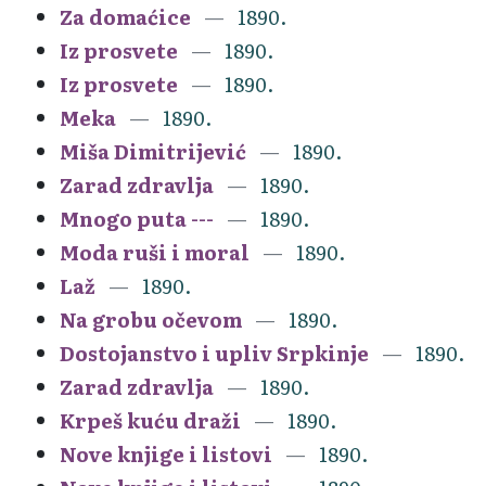
Za domaćice
1890.
Iz prosvete
1890.
Iz prosvete
1890.
Meka
1890.
Miša Dimitrijević
1890.
Zarad zdravlja
1890.
Mnogo puta ---
1890.
Moda ruši i moral
1890.
Laž
1890.
Na grobu očevom
1890.
Dostojanstvo i upliv Srpkinje
1890.
Zarad zdravlja
1890.
Krpeš kuću draži
1890.
Nove knjige i listovi
1890.