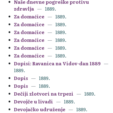
Naše dnevne pogreške protivu
zdravlja
1889.
Za domaćice
1889.
Za domaćice
1889.
Za domaćice
1889.
Za domaćice
1889.
Za domaćice
1889.
Za domaćice
1889.
Dopisi: Ravanica na Vidov-dan 1889
1889.
Dopis
1889.
Dopis
1889.
Dečiji zlotvori na trpezi
1889.
Devojče u livadi
1889.
Devojačko udruženje
1889.