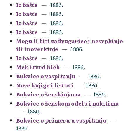
Iz bašte
1886.
Iz bašte
1886.
Iz bašte
1886.
Iz bašte
1886.
Mogu li biti zadrugarice i nesrpkinje
ili inoverkinje
1886.
Iz bašte
1886.
Mek i tvrd hleb
1886.
Bukvice o vaspitanju
1886.
Nove knjige i listovi
1886.
Bukvice o ženskinjama
1886.
Bukvice o ženskom odelu i nakitima
1886.
Bukvice o primeru u vaspitanju
1886.