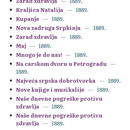
Zarad zdravlja
1889.
Kraljica Natalija
1889.
Kupanje
1889.
Nova zadruga Srpkinja
1889.
Zarad zdravlja
1889.
Maj
1889.
Mnogo je do nas!
1889.
Na carskom dvoru u Petrogradu
1889.
Najveća srpska dobrotvorka
1889.
Nove knjige i muzikalije
1889.
Naše dnevne pogreške protivu
zdravlja
1889.
Naše dnevne pogreške protivu
zdravlja
1889.