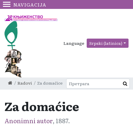
NAVIGACIJA
Language
Srpski (latinica)
Radovi
Za domaćice
Za domaćice
Anonimni autor
, 1887.