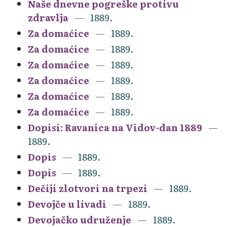
Naše dnevne pogreške protivu
zdravlja
1889.
Za domaćice
1889.
Za domaćice
1889.
Za domaćice
1889.
Za domaćice
1889.
Za domaćice
1889.
Za domaćice
1889.
Dopisi: Ravanica na Vidov-dan 1889
1889.
Dopis
1889.
Dopis
1889.
Dečiji zlotvori na trpezi
1889.
Devojče u livadi
1889.
Devojačko udruženje
1889.