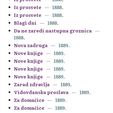
Iz prosvete
1888.
Iz prosvete
1888.
Blagi dni
1888.
Da ne zaredi nastupna groznica
1888.
Nova zadruga
1889.
Nove knjige
1889.
Nove knjige
1889.
Nove knjige
1889.
Nove knjige
1889.
Zarad zdravlja
1889.
Vidovdanska proslava
1889.
Za domaćice
1889.
Za domaćice
1889.