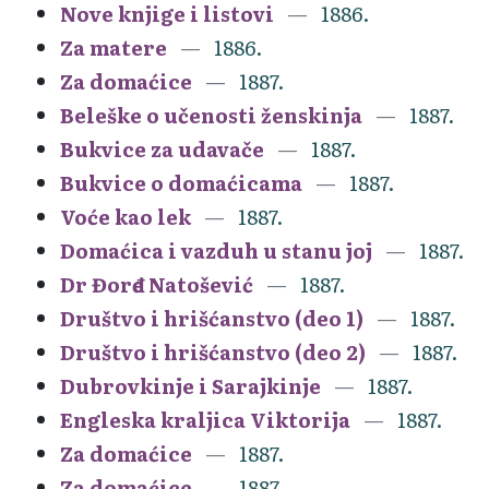
Nove knjige i listovi
1886.
Za matere
1886.
Za domaćice
1887.
Beleške o učenosti ženskinja
1887.
Bukvice za udavače
1887.
Bukvice o domaćicama
1887.
Voće kao lek
1887.
Domaćica i vazduh u stanu joj
1887.
Dr Đorđe Natošević
1887.
Društvo i hrišćanstvo (deo 1)
1887.
Društvo i hrišćanstvo (deo 2)
1887.
Dubrovkinje i Sarajkinje
1887.
Engleska kraljica Viktorija
1887.
Za domaćice
1887.
Za domaćice
1887.