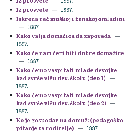
Iz prosvete
1887.
Iz prosvete
1887.
Iskrena reč muškoj i ženskoj omladini
1887.
Kako valja domaćica da zapoveda
1887.
Kako će nam ćeri biti dobre domaćice
1887.
Kako ćemo vaspitati mlade devojke
kad svrše višu dev. školu (deo 1)
1887.
Kako ćemo vaspitati mlade devojke
kad svrše višu dev. školu (deo 2)
1887.
Ko je gospodar na domu?: (pedagoško
pitanje za roditelje)
1887.