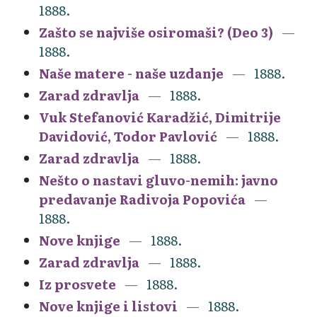
1888.
Zašto se najviše osiromaši? (Deo 3)
1888.
Naše matere - naše uzdanje
1888.
Zarad zdravlja
1888.
Vuk Stefanović Karadžić, Dimitrije
Davidović, Todor Pavlović
1888.
Zarad zdravlja
1888.
Nešto o nastavi gluvo-nemih: javno
predavanje Radivoja Popovića
1888.
Nove knjige
1888.
Zarad zdravlja
1888.
Iz prosvete
1888.
Nove knjige i listovi
1888.