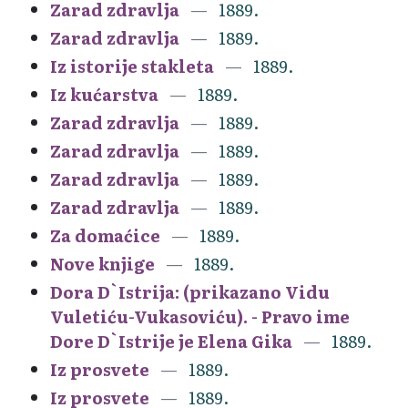
Zarad zdravlja
1889.
Zarad zdravlja
1889.
Iz istorije stakleta
1889.
Iz kućarstva
1889.
Zarad zdravlja
1889.
Zarad zdravlja
1889.
Zarad zdravlja
1889.
Zarad zdravlja
1889.
Za domaćice
1889.
Nove knjige
1889.
Dora D`Istrija: (prikazano Vidu
Vuletiću-Vukasoviću). - Pravo ime
Dore D`Istrije je Elena Gika
1889.
Iz prosvete
1889.
Iz prosvete
1889.