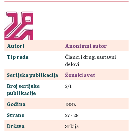
Autori
Anonimni autor
Tip rada
Članci i drugi sastavni
delovi
Serijska publikacija
Ženski svet
Broj serijske
2/1
publikacije
Godina
1887.
Strane
27 - 28
Država
Srbija