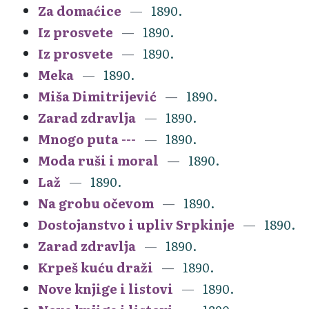
Za domaćice
1890.
Iz prosvete
1890.
Iz prosvete
1890.
Meka
1890.
Miša Dimitrijević
1890.
Zarad zdravlja
1890.
Mnogo puta ---
1890.
Moda ruši i moral
1890.
Laž
1890.
Na grobu očevom
1890.
Dostojanstvo i upliv Srpkinje
1890.
Zarad zdravlja
1890.
Krpeš kuću draži
1890.
Nove knjige i listovi
1890.