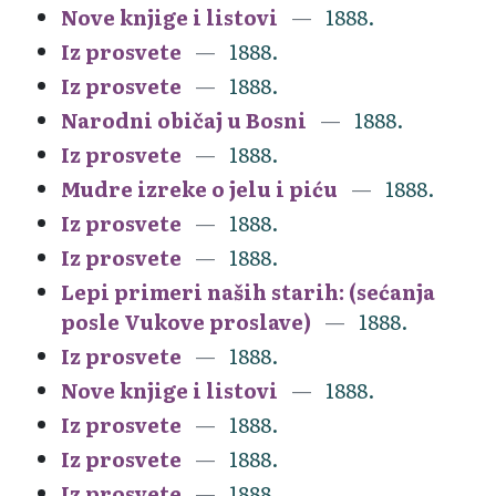
Nove knjige i listovi
1888.
Iz prosvete
1888.
Iz prosvete
1888.
Narodni običaj u Bosni
1888.
Iz prosvete
1888.
Mudre izreke o jelu i piću
1888.
Iz prosvete
1888.
Iz prosvete
1888.
Lepi primeri naših starih: (sećanja
posle Vukove proslave)
1888.
Iz prosvete
1888.
Nove knjige i listovi
1888.
Iz prosvete
1888.
Iz prosvete
1888.
Iz prosvete
1888.