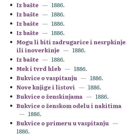
Iz bašte
1886.
Iz bašte
1886.
Iz bašte
1886.
Iz bašte
1886.
Mogu li biti zadrugarice i nesrpkinje
ili inoverkinje
1886.
Iz bašte
1886.
Mek i tvrd hleb
1886.
Bukvice o vaspitanju
1886.
Nove knjige i listovi
1886.
Bukvice o ženskinjama
1886.
Bukvice o ženskom odelu i nakitima
1886.
Bukvice o primeru u vaspitanju
1886.