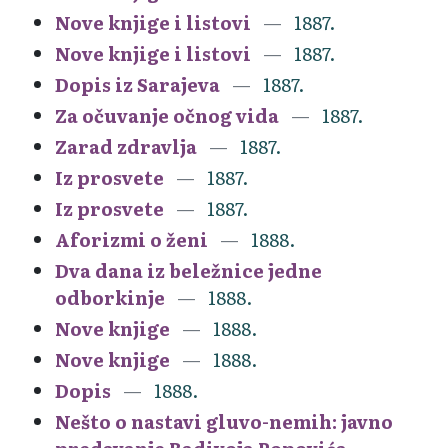
Nove knjige i listovi
1887.
Nove knjige i listovi
1887.
Dopis iz Sarajeva
1887.
Za očuvanje očnog vida
1887.
Zarad zdravlja
1887.
Iz prosvete
1887.
Iz prosvete
1887.
Aforizmi o ženi
1888.
Dva dana iz beležnice jedne
odborkinje
1888.
Nove knjige
1888.
Nove knjige
1888.
Dopis
1888.
Nešto o nastavi gluvo-nemih: javno