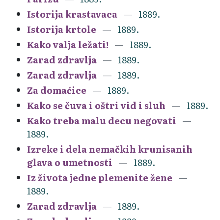
Istorija krastavaca
1889.
Istorija krtole
1889.
Kako valja ležati!
1889.
Zarad zdravlja
1889.
Zarad zdravlja
1889.
Za domaćice
1889.
Kako se čuva i oštri vid i sluh
1889.
Kako treba malu decu negovati
1889.
Izreke i dela nemačkih krunisanih
glava o umetnosti
1889.
Iz života jedne plemenite žene
1889.
Zarad zdravlja
1889.