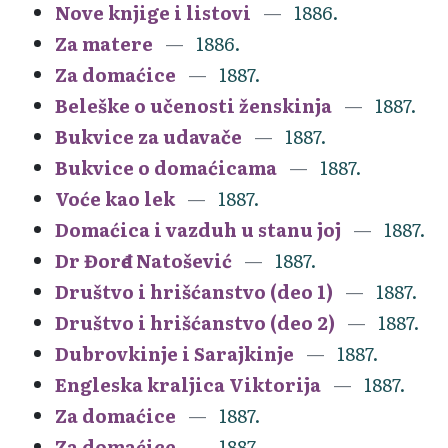
Nove knjige i listovi
1886.
Za matere
1886.
Za domaćice
1887.
Beleške o učenosti ženskinja
1887.
Bukvice za udavače
1887.
Bukvice o domaćicama
1887.
Voće kao lek
1887.
Domaćica i vazduh u stanu joj
1887.
Dr Đorđe Natošević
1887.
Društvo i hrišćanstvo (deo 1)
1887.
Društvo i hrišćanstvo (deo 2)
1887.
Dubrovkinje i Sarajkinje
1887.
Engleska kraljica Viktorija
1887.
Za domaćice
1887.
Za domaćice
1887.