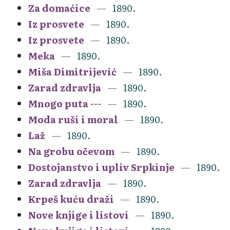
Za domaćice
1890.
Iz prosvete
1890.
Iz prosvete
1890.
Meka
1890.
Miša Dimitrijević
1890.
Zarad zdravlja
1890.
Mnogo puta ---
1890.
Moda ruši i moral
1890.
Laž
1890.
Na grobu očevom
1890.
Dostojanstvo i upliv Srpkinje
1890.
Zarad zdravlja
1890.
Krpeš kuću draži
1890.
Nove knjige i listovi
1890.