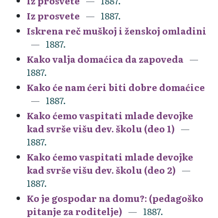
Iz prosvete
1887.
Iz prosvete
1887.
Iskrena reč muškoj i ženskoj omladini
1887.
Kako valja domaćica da zapoveda
1887.
Kako će nam ćeri biti dobre domaćice
1887.
Kako ćemo vaspitati mlade devojke
kad svrše višu dev. školu (deo 1)
1887.
Kako ćemo vaspitati mlade devojke
kad svrše višu dev. školu (deo 2)
1887.
Ko je gospodar na domu?: (pedagoško
pitanje za roditelje)
1887.