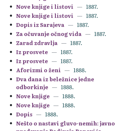
Nove knjige i listovi
1887.
Nove knjige i listovi
1887.
Dopis iz Sarajeva
1887.
Za očuvanje očnog vida
1887.
Zarad zdravlja
1887.
Iz prosvete
1887.
Iz prosvete
1887.
Aforizmi o ženi
1888.
Dva dana iz beležnice jedne
odborkinje
1888.
Nove knjige
1888.
Nove knjige
1888.
Dopis
1888.
Nešto o nastavi gluvo-nemih: javno