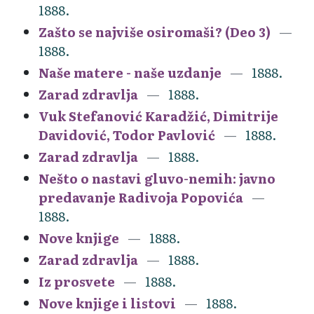
1888.
Zašto se najviše osiromaši? (Deo 3)
1888.
Naše matere - naše uzdanje
1888.
Zarad zdravlja
1888.
Vuk Stefanović Karadžić, Dimitrije
Davidović, Todor Pavlović
1888.
Zarad zdravlja
1888.
Nešto o nastavi gluvo-nemih: javno
predavanje Radivoja Popovića
1888.
Nove knjige
1888.
Zarad zdravlja
1888.
Iz prosvete
1888.
Nove knjige i listovi
1888.