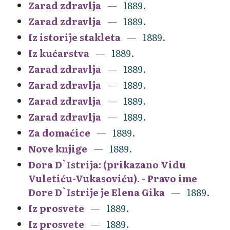
Zarad zdravlja
1889.
Zarad zdravlja
1889.
Iz istorije stakleta
1889.
Iz kućarstva
1889.
Zarad zdravlja
1889.
Zarad zdravlja
1889.
Zarad zdravlja
1889.
Zarad zdravlja
1889.
Za domaćice
1889.
Nove knjige
1889.
Dora D`Istrija: (prikazano Vidu
Vuletiću-Vukasoviću). - Pravo ime
Dore D`Istrije je Elena Gika
1889.
Iz prosvete
1889.
Iz prosvete
1889.