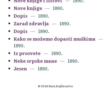
Nove knjige i listovi
1890.
Nove knjige
1890.
Dopis
1890.
Zarad zdravlja
1890.
Dopis
1890.
Kako se možemo dopasti muškima
1890.
Iz prosvete
1890.
Neke srpske mane
1890.
Jesen
1890.
© 2026 Baza Knjiženstvo