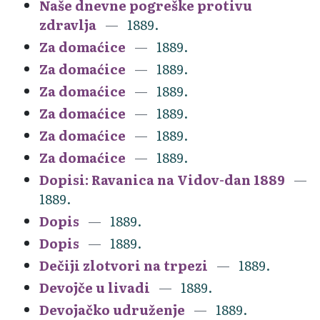
Naše dnevne pogreške protivu
zdravlja
1889.
Za domaćice
1889.
Za domaćice
1889.
Za domaćice
1889.
Za domaćice
1889.
Za domaćice
1889.
Za domaćice
1889.
Dopisi: Ravanica na Vidov-dan 1889
1889.
Dopis
1889.
Dopis
1889.
Dečiji zlotvori na trpezi
1889.
Devojče u livadi
1889.
Devojačko udruženje
1889.