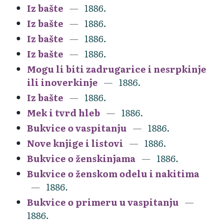
Iz bašte
1886.
Iz bašte
1886.
Iz bašte
1886.
Iz bašte
1886.
Mogu li biti zadrugarice i nesrpkinje
ili inoverkinje
1886.
Iz bašte
1886.
Mek i tvrd hleb
1886.
Bukvice o vaspitanju
1886.
Nove knjige i listovi
1886.
Bukvice o ženskinjama
1886.
Bukvice o ženskom odelu i nakitima
1886.
Bukvice o primeru u vaspitanju
1886.