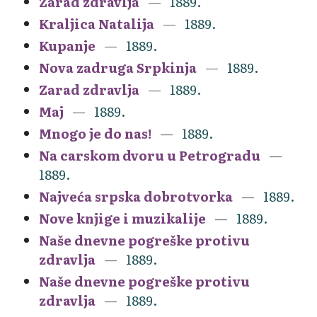
Zarad zdravlja
1889.
Kraljica Natalija
1889.
Kupanje
1889.
Nova zadruga Srpkinja
1889.
Zarad zdravlja
1889.
Maj
1889.
Mnogo je do nas!
1889.
Na carskom dvoru u Petrogradu
1889.
Najveća srpska dobrotvorka
1889.
Nove knjige i muzikalije
1889.
Naše dnevne pogreške protivu
zdravlja
1889.
Naše dnevne pogreške protivu
zdravlja
1889.