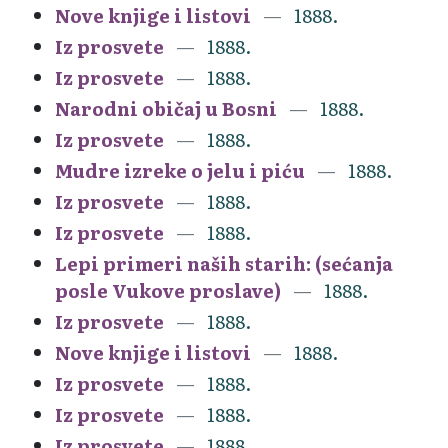
Nove knjige i listovi
1888.
Iz prosvete
1888.
Iz prosvete
1888.
Narodni običaj u Bosni
1888.
Iz prosvete
1888.
Mudre izreke o jelu i piću
1888.
Iz prosvete
1888.
Iz prosvete
1888.
Lepi primeri naših starih: (sećanja
posle Vukove proslave)
1888.
Iz prosvete
1888.
Nove knjige i listovi
1888.
Iz prosvete
1888.
Iz prosvete
1888.
Iz prosvete
1888.