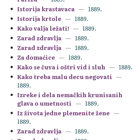
Istorija krastavaca
1889.
Istorija krtole
1889.
Kako valja ležati!
1889.
Zarad zdravlja
1889.
Zarad zdravlja
1889.
Za domaćice
1889.
Kako se čuva i oštri vid i sluh
1889.
Kako treba malu decu negovati
1889.
Izreke i dela nemačkih krunisanih
glava o umetnosti
1889.
Iz života jedne plemenite žene
1889.
Zarad zdravlja
1889.