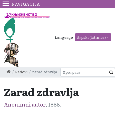
NAVIGACIJA
Language
Srpski (latinica)
Radovi
Zarad zdravlja
Zarad zdravlja
Anonimni autor
, 1888.