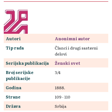
Autori
Anonimni autor
Tip rada
Članci i drugi sastavni
delovi
Serijska publikacija
Ženski svet
Broj serijske
3/4
publikacije
Godina
1888.
Strane
109 - 110
Država
Srbija