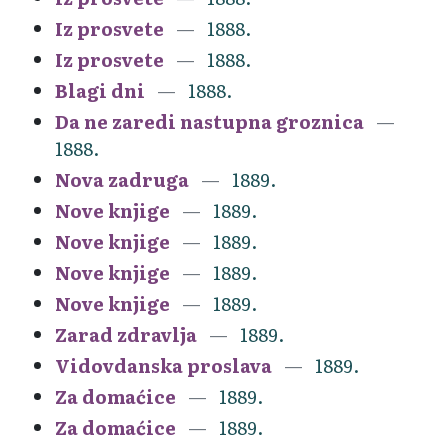
Iz prosvete
1888.
Iz prosvete
1888.
Blagi dni
1888.
Da ne zaredi nastupna groznica
1888.
Nova zadruga
1889.
Nove knjige
1889.
Nove knjige
1889.
Nove knjige
1889.
Nove knjige
1889.
Zarad zdravlja
1889.
Vidovdanska proslava
1889.
Za domaćice
1889.
Za domaćice
1889.