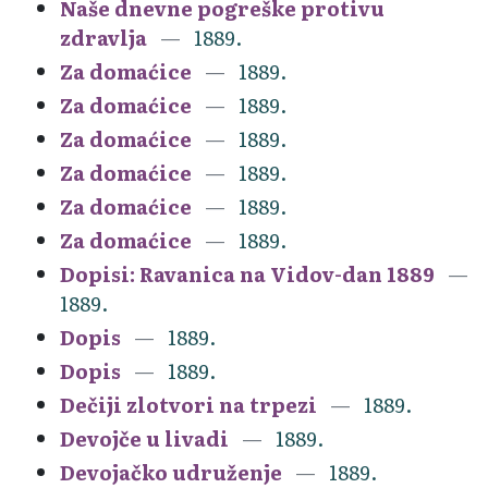
Naše dnevne pogreške protivu
zdravlja
1889.
Za domaćice
1889.
Za domaćice
1889.
Za domaćice
1889.
Za domaćice
1889.
Za domaćice
1889.
Za domaćice
1889.
Dopisi: Ravanica na Vidov-dan 1889
1889.
Dopis
1889.
Dopis
1889.
Dečiji zlotvori na trpezi
1889.
Devojče u livadi
1889.
Devojačko udruženje
1889.