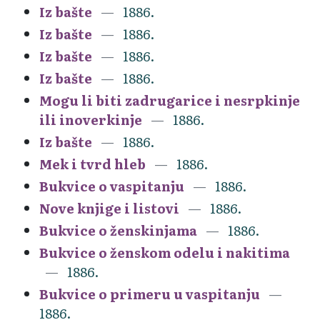
Iz bašte
1886.
Iz bašte
1886.
Iz bašte
1886.
Iz bašte
1886.
Mogu li biti zadrugarice i nesrpkinje
ili inoverkinje
1886.
Iz bašte
1886.
Mek i tvrd hleb
1886.
Bukvice o vaspitanju
1886.
Nove knjige i listovi
1886.
Bukvice o ženskinjama
1886.
Bukvice o ženskom odelu i nakitima
1886.
Bukvice o primeru u vaspitanju
1886.