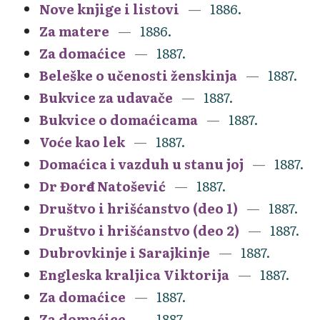
Nove knjige i listovi
1886.
Za matere
1886.
Za domaćice
1887.
Beleške o učenosti ženskinja
1887.
Bukvice za udavače
1887.
Bukvice o domaćicama
1887.
Voće kao lek
1887.
Domaćica i vazduh u stanu joj
1887.
Dr Đorđe Natošević
1887.
Društvo i hrišćanstvo (deo 1)
1887.
Društvo i hrišćanstvo (deo 2)
1887.
Dubrovkinje i Sarajkinje
1887.
Engleska kraljica Viktorija
1887.
Za domaćice
1887.
Za domaćice
1887.