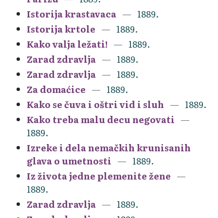
Istorija krastavaca
1889.
Istorija krtole
1889.
Kako valja ležati!
1889.
Zarad zdravlja
1889.
Zarad zdravlja
1889.
Za domaćice
1889.
Kako se čuva i oštri vid i sluh
1889.
Kako treba malu decu negovati
1889.
Izreke i dela nemačkih krunisanih
glava o umetnosti
1889.
Iz života jedne plemenite žene
1889.
Zarad zdravlja
1889.