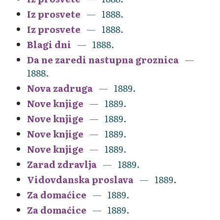
Iz prosvete
1888.
Iz prosvete
1888.
Blagi dni
1888.
Da ne zaredi nastupna groznica
1888.
Nova zadruga
1889.
Nove knjige
1889.
Nove knjige
1889.
Nove knjige
1889.
Nove knjige
1889.
Zarad zdravlja
1889.
Vidovdanska proslava
1889.
Za domaćice
1889.
Za domaćice
1889.