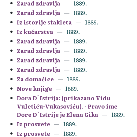
Zarad zdravlja
1889.
Zarad zdravlja
1889.
Iz istorije stakleta
1889.
Iz kućarstva
1889.
Zarad zdravlja
1889.
Zarad zdravlja
1889.
Zarad zdravlja
1889.
Zarad zdravlja
1889.
Za domaćice
1889.
Nove knjige
1889.
Dora D`Istrija: (prikazano Vidu
Vuletiću-Vukasoviću). - Pravo ime
Dore D`Istrije je Elena Gika
1889.
Iz prosvete
1889.
Iz prosvete
1889.