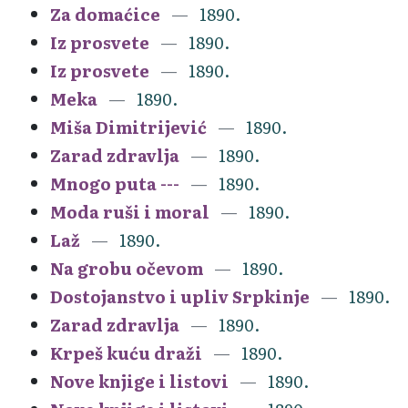
Za domaćice
1890.
Iz prosvete
1890.
Iz prosvete
1890.
Meka
1890.
Miša Dimitrijević
1890.
Zarad zdravlja
1890.
Mnogo puta ---
1890.
Moda ruši i moral
1890.
Laž
1890.
Na grobu očevom
1890.
Dostojanstvo i upliv Srpkinje
1890.
Zarad zdravlja
1890.
Krpeš kuću draži
1890.
Nove knjige i listovi
1890.