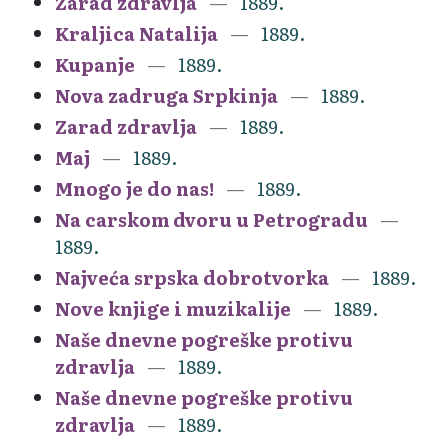
Zarad zdravlja
1889.
Kraljica Natalija
1889.
Kupanje
1889.
Nova zadruga Srpkinja
1889.
Zarad zdravlja
1889.
Maj
1889.
Mnogo je do nas!
1889.
Na carskom dvoru u Petrogradu
1889.
Najveća srpska dobrotvorka
1889.
Nove knjige i muzikalije
1889.
Naše dnevne pogreške protivu
zdravlja
1889.
Naše dnevne pogreške protivu
zdravlja
1889.