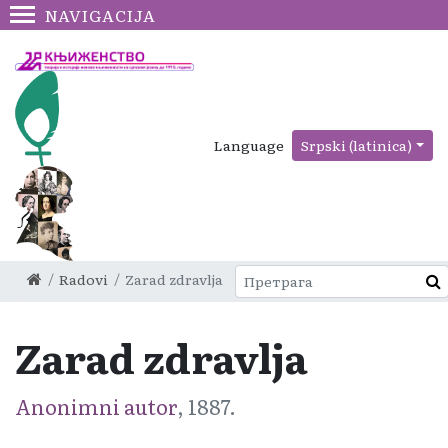
NAVIGACIJA
Language
Srpski (latinica)
Radovi
Zarad zdravlja
Zarad zdravlja
Anonimni autor
, 1887.