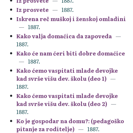
Iz prosvete
1887.
Iz prosvete
1887.
Iskrena reč muškoj i ženskoj omladini
1887.
Kako valja domaćica da zapoveda
1887.
Kako će nam ćeri biti dobre domaćice
1887.
Kako ćemo vaspitati mlade devojke
kad svrše višu dev. školu (deo 1)
1887.
Kako ćemo vaspitati mlade devojke
kad svrše višu dev. školu (deo 2)
1887.
Ko je gospodar na domu?: (pedagoško
pitanje za roditelje)
1887.