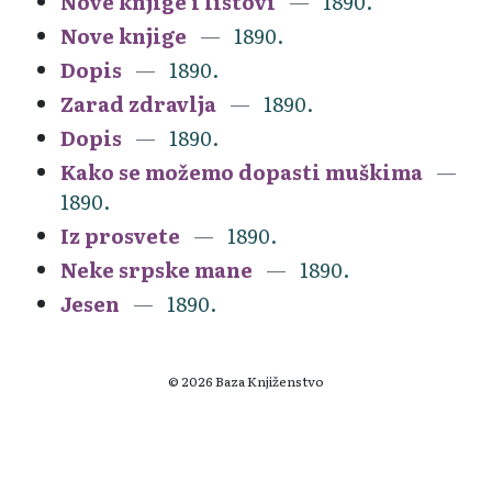
Nove knjige i listovi
1890.
Nove knjige
1890.
Dopis
1890.
Zarad zdravlja
1890.
Dopis
1890.
Kako se možemo dopasti muškima
1890.
Iz prosvete
1890.
Neke srpske mane
1890.
Jesen
1890.
© 2026 Baza Knjiženstvo