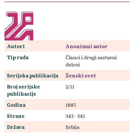
Autori
Anonimni autor
Tip rada
Članci i drugi sastavni
delovi
Serijska publikacija
Ženski svet
Broj serijske
2/11
publikacije
Godina
1887.
Strane
343 - 345
Država
Srbija