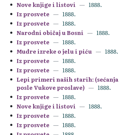
Nove knjige i listovi
1888.
Iz prosvete
1888.
Iz prosvete
1888.
Narodni običaj u Bosni
1888.
Iz prosvete
1888.
Mudre izreke o jelu i piću
1888.
Iz prosvete
1888.
Iz prosvete
1888.
Lepi primeri naših starih: (sećanja
posle Vukove proslave)
1888.
Iz prosvete
1888.
Nove knjige i listovi
1888.
Iz prosvete
1888.
Iz prosvete
1888.
Iz prosvete
1888.