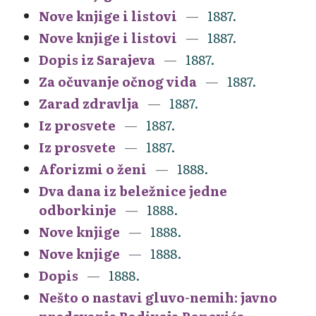
Nove knjige i listovi
1887.
Nove knjige i listovi
1887.
Dopis iz Sarajeva
1887.
Za očuvanje očnog vida
1887.
Zarad zdravlja
1887.
Iz prosvete
1887.
Iz prosvete
1887.
Aforizmi o ženi
1888.
Dva dana iz beležnice jedne
odborkinje
1888.
Nove knjige
1888.
Nove knjige
1888.
Dopis
1888.
Nešto o nastavi gluvo-nemih: javno