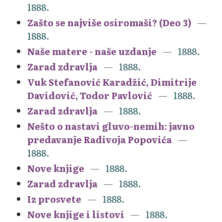
1888.
Zašto se najviše osiromaši? (Deo 3)
1888.
Naše matere - naše uzdanje
1888.
Zarad zdravlja
1888.
Vuk Stefanović Karadžić, Dimitrije
Davidović, Todor Pavlović
1888.
Zarad zdravlja
1888.
Nešto o nastavi gluvo-nemih: javno
predavanje Radivoja Popovića
1888.
Nove knjige
1888.
Zarad zdravlja
1888.
Iz prosvete
1888.
Nove knjige i listovi
1888.